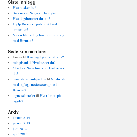
Siste innlegg
Hva husker du?
Sandnes er Norges Klondyke
Hva dagdrømmer du om?
Hjelp Brenner i jakten på lokal
arkitektur!
Vil du bli med og lage neste sesong
med Brenner?
Siste kommentarer
Emma
til
Hva dagdrømmer du om?
mirapisani
til
Hva husker du?
Charlotte Sometimes
til
Hva husker
du?
nike blazer vintage low
til
Vil du bli
med og lage neste sesong med
Brenner?
signe schineller
til
Hvorfor bo på
bygda?
Arkiv
januar 2014
januar 2013
juni 2012
april 2012