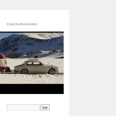
Utspill fra Brenner-land