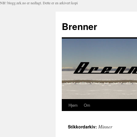
NB! blogg.nrk.no er nedlagt. Dette er en arkivert kopi
Brenner
Hjem
Om
Hopp
til
Minner
Stikkordarkiv:
innhold