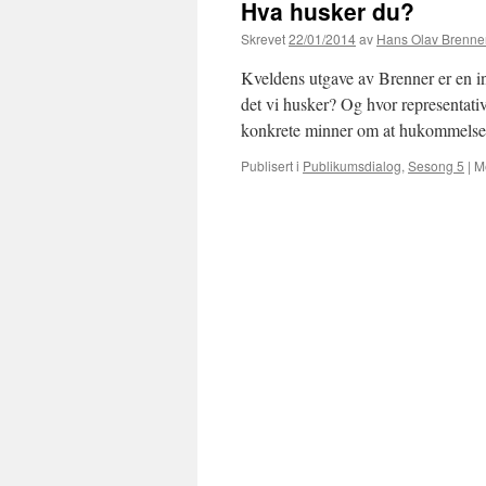
Hva husker du?
Skrevet
22/01/2014
av
Hans Olav Brenne
Kveldens utgave av Brenner er en inv
det vi husker? Og hvor representati
konkrete minner om at hukommels
Publisert i
Publikumsdialog
,
Sesong 5
|
M