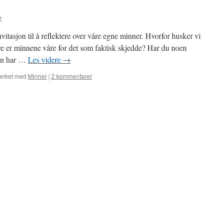
r
itasjon til å reflektere over våre egne minner. Hvorfor husker vi
ve er minnene våre for det som faktisk skjedde? Har du noen
en har …
Les videre
→
erket med
Minner
|
2 kommentarer