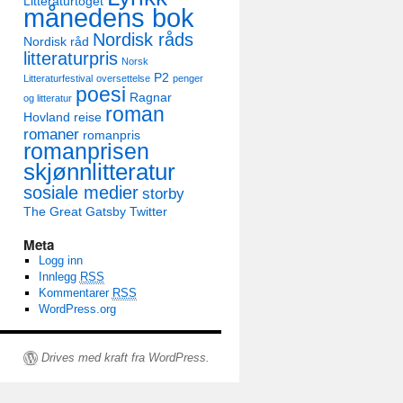
Litteraturtoget
månedens bok
Nordisk råds
Nordisk råd
litteraturpris
Norsk
P2
Litteraturfestival
oversettelse
penger
poesi
Ragnar
og litteratur
roman
Hovland
reise
romaner
romanpris
romanprisen
skjønnlitteratur
sosiale medier
storby
The Great Gatsby
Twitter
Meta
Logg inn
Innlegg
RSS
Kommentarer
RSS
WordPress.org
Drives med kraft fra WordPress.