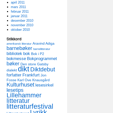
april 2011
mars 2011
februar 2011
januar 2011
desember 2010
november 2010
oktober 2010
Stikkord
Aravind Adiga
amerikansk litteratur
barnebøker
barnelitteratur
bibliotek
bok
Bok i P2
bokmesse
Bokprogrammet
bøker
Den store Gatsby
dikt
Diktdebut
dialekt
forfatter
Frankfurt
Jon
Fosse
Karl Ove Knausgård
Kulturhuset
lesesirkel
lesetips
Lillehammer
litteratur
litteraturfestival
Lyrikk