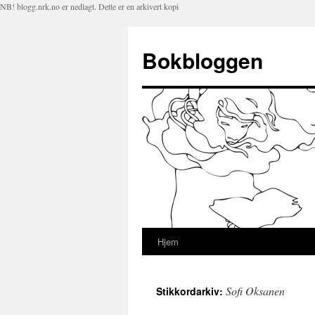
NB! blogg.nrk.no er nedlagt. Dette er en arkivert kopi
Bokbloggen
Hjem
Hopp
til
Sofi Oksanen
Stikkordarkiv:
innhold