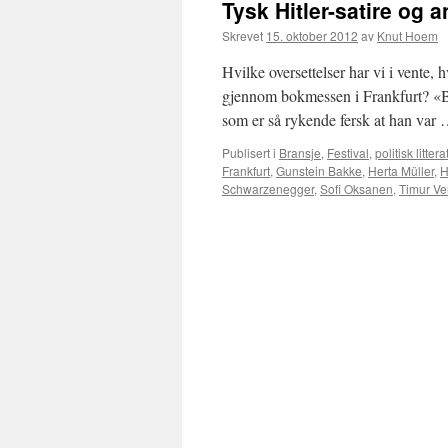
Tysk Hitler-satire og 
Skrevet
15. oktober 2012
av
Knut Hoem
Hvilke oversettelser har vi i vente, 
gjennom bokmessen i Frankfurt? «Buz
som er så rykende fersk at han var
Publisert i
Bransje
,
Festival
,
politisk littera
Frankfurt
,
Gunstein Bakke
,
Herta Müller
,
H
Schwarzenegger
,
Sofi Oksanen
,
Timur V