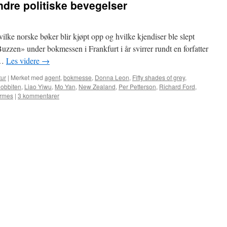
andre politiske bevegelser
hvilke norske bøker blir kjøpt opp og hvilke kjendiser ble slept
zen» under bokmessen i Frankfurt i år svirrer rundt en forfatter
 …
Les videre
→
tur
|
Merket med
agent
,
bokmesse
,
Donna Leon
,
Fifty shades of grey
,
obbiten
,
Liao Yiwu
,
Mo Yan
,
New Zealand
,
Per Petterson
,
Richard Ford
,
ermes
|
3 kommentarer