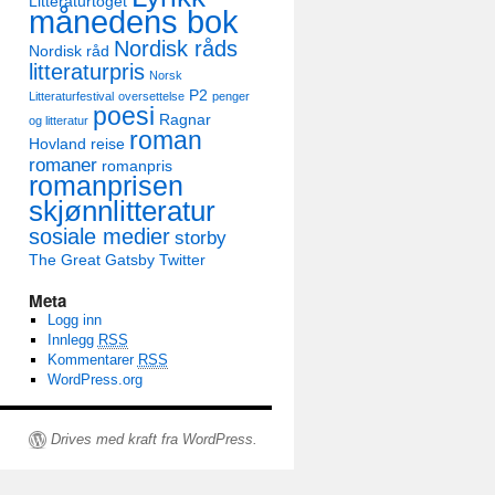
Litteraturtoget
månedens bok
Nordisk råds
Nordisk råd
litteraturpris
Norsk
P2
Litteraturfestival
oversettelse
penger
poesi
Ragnar
og litteratur
roman
Hovland
reise
romaner
romanpris
romanprisen
skjønnlitteratur
sosiale medier
storby
The Great Gatsby
Twitter
Meta
Logg inn
Innlegg
RSS
Kommentarer
RSS
WordPress.org
Drives med kraft fra WordPress.