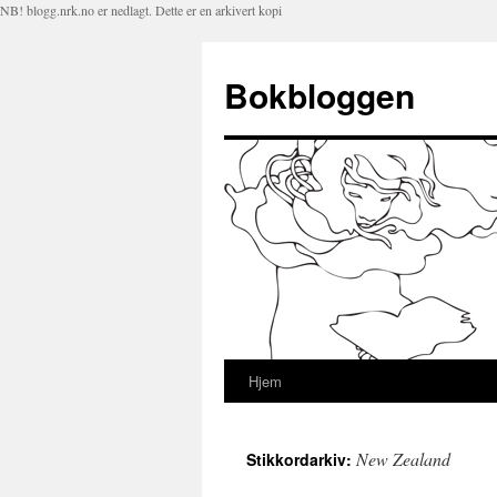
NB! blogg.nrk.no er nedlagt. Dette er en arkivert kopi
Bokbloggen
Hjem
Hopp
til
New Zealand
Stikkordarkiv:
innhold