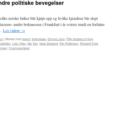
andre politiske bevegelser
hvilke norske bøker blir kjøpt opp og hvilke kjendiser ble slept
zen» under bokmessen i Frankfurt i år svirrer rundt en forfatter
 …
Les videre
→
tur
|
Merket med
agent
,
bokmesse
,
Donna Leon
,
Fifty shades of grey
,
obbiten
,
Liao Yiwu
,
Mo Yan
,
New Zealand
,
Per Petterson
,
Richard Ford
,
ermes
|
3 kommentarer