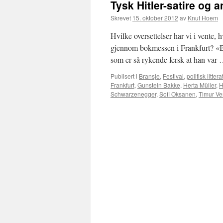
Tysk Hitler-satire og 
Skrevet
15. oktober 2012
av
Knut Hoem
Hvilke oversettelser har vi i vente, 
gjennom bokmessen i Frankfurt? «Buz
som er så rykende fersk at han var
Publisert i
Bransje
,
Festival
,
politisk littera
Frankfurt
,
Gunstein Bakke
,
Herta Müller
,
H
Schwarzenegger
,
Sofi Oksanen
,
Timur V