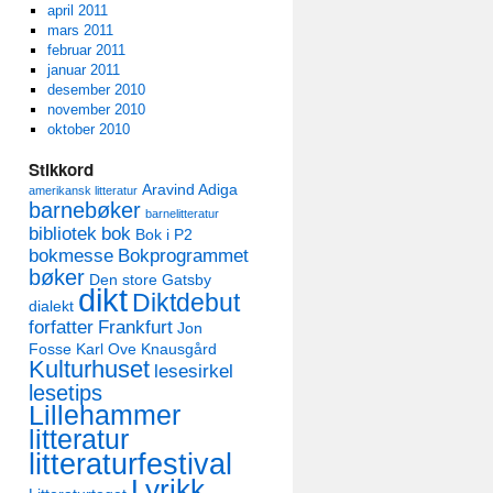
april 2011
mars 2011
februar 2011
januar 2011
desember 2010
november 2010
oktober 2010
Stikkord
Aravind Adiga
amerikansk litteratur
barnebøker
barnelitteratur
bibliotek
bok
Bok i P2
bokmesse
Bokprogrammet
bøker
Den store Gatsby
dikt
Diktdebut
dialekt
forfatter
Frankfurt
Jon
Fosse
Karl Ove Knausgård
Kulturhuset
lesesirkel
lesetips
Lillehammer
litteratur
litteraturfestival
Lyrikk