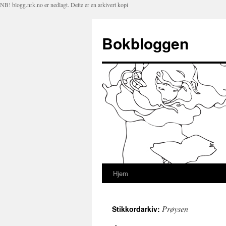
NB! blogg.nrk.no er nedlagt. Dette er en arkivert kopi
Bokbloggen
Hjem
Hopp
til
Prøysen
Stikkordarkiv:
innhold