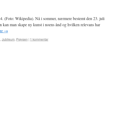
64. (Foto: Wikipedia). Nå i sommer, nærmere bestemt den 23. juli
dan kan man skape ny kunst i noens ånd og hvilken relevans har
ere
→
n
,
Jubileum
,
Prøysen
|
1 kommentar