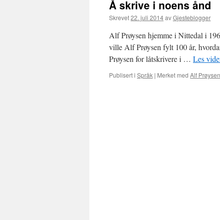
Å skrive i noens ånd
Skrevet
22. juli 2014
av
Gjesteblogger
Alf Prøysen hjemme i Nittedal i 19
ville Alf Prøysen fylt 100 år, hvor
Prøysen for låtskrivere i …
Les vid
Publisert i
Språk
|
Merket med
Alf Prøyse