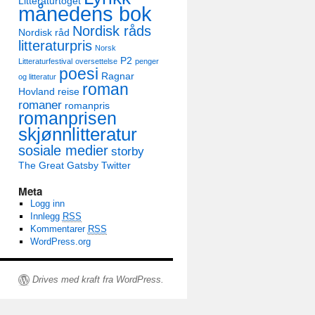
Litteraturtoget
månedens bok
Nordisk råds
Nordisk råd
litteraturpris
Norsk
P2
Litteraturfestival
oversettelse
penger
poesi
Ragnar
og litteratur
roman
Hovland
reise
romaner
romanpris
romanprisen
skjønnlitteratur
sosiale medier
storby
The Great Gatsby
Twitter
Meta
Logg inn
Innlegg
RSS
Kommentarer
RSS
WordPress.org
Drives med kraft fra WordPress.