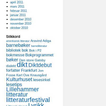
april 2011
mars 2011
februar 2011
januar 2011
desember 2010
november 2010
oktober 2010
Stikkord
Aravind Adiga
amerikansk litteratur
barnebøker
barnelitteratur
bibliotek
bok
Bok i P2
bokmesse
Bokprogrammet
bøker
Den store Gatsby
dikt
Diktdebut
dialekt
forfatter
Frankfurt
Jon
Fosse
Karl Ove Knausgård
Kulturhuset
lesesirkel
lesetips
Lillehammer
litteratur
litteraturfestival
Lyrikk