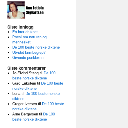
Siste innlegg
En bror druknet
Poesi om naturen og
mennesket
De 100 beste norske diktene
Utvidet krimbegrep?
Givende punkbønn
Siste kommentarer
Jo-Eivind Stang
til
De 100
beste norske diktene
Guro Erikstein
til
De 100 beste
norske diktene
Lena
til
De 100 beste norske
diktene
Greger Iversen
til
De 100 beste
norske diktene
Arne Bergersen
til
De 100
beste norske diktene