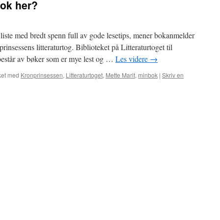
bok her?
liste med bredt spenn full av gode lesetips, mener bokanmelder
sessens litteraturtog. Biblioteket på Litteraturtoget til
består av bøker som er mye lest og …
Les videre
→
ket med
Kronprinsessen
,
Litteraturtoget
,
Mette Marit
,
minbok
|
Skriv en