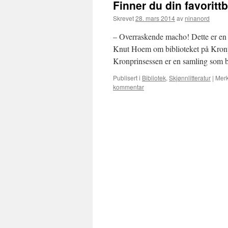
Finner du din favoritt
Skrevet
28. mars 2014
av
ninanord
– Overraskende macho! Dette er en 
Knut Hoem om biblioteket på Kronprin
Kronprinsessen er en samling som 
Publisert i
Bibliotek
,
Skjønnlitteratur
|
Mer
kommentar