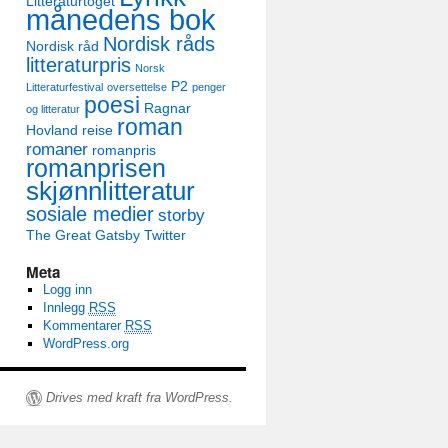
Litteraturtoget
månedens bok
Nordisk råds
Nordisk råd
litteraturpris
Norsk
P2
Litteraturfestival
oversettelse
penger
poesi
Ragnar
og litteratur
roman
Hovland
reise
romaner
romanpris
romanprisen
skjønnlitteratur
sosiale medier
storby
The Great Gatsby
Twitter
Meta
Logg inn
Innlegg
RSS
Kommentarer
RSS
WordPress.org
Drives med kraft fra WordPress.