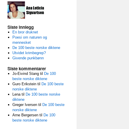
Siste innlegg
En bror druknet
Poesi om naturen og
mennesket
De 100 beste norske diktene
Utvidet krimbegrep?
Givende punkbønn
Siste kommentarer
Jo-Eivind Stang
til
De 100
beste norske diktene
Guro Erikstein
til
De 100 beste
norske diktene
Lena
til
De 100 beste norske
diktene
Greger Iversen
til
De 100 beste
norske diktene
Arne Bergersen
til
De 100
beste norske diktene