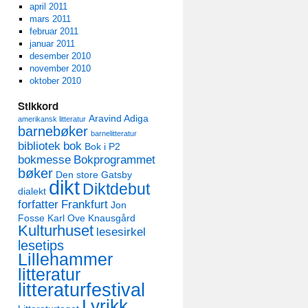
april 2011
mars 2011
februar 2011
januar 2011
desember 2010
november 2010
oktober 2010
Stikkord
Aravind Adiga
amerikansk litteratur
barnebøker
barnelitteratur
bibliotek
bok
Bok i P2
bokmesse
Bokprogrammet
bøker
Den store Gatsby
dikt
Diktdebut
dialekt
forfatter
Frankfurt
Jon
Fosse
Karl Ove Knausgård
Kulturhuset
lesesirkel
lesetips
Lillehammer
litteratur
litteraturfestival
Lyrikk