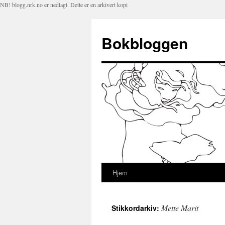
NB! blogg.nrk.no er nedlagt. Dette er en arkivert kopi
Bokbloggen
Hjem
Hopp
til
Mette Marit
Stikkordarkiv:
innhold