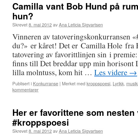
Camilla vant Bob Hund på rum
hun?
Skrevet
8. mai 2012
av
Ana Leticia Sigvartsen
Vinneren av tatoveringskonkurransen «
du?» er kåret! Det er Camilla Hole fra
tatovering av favorittlinjen sin i premie:
finns till Det breddar upp min horisont 
lilla molntuss, kom hit …
Les videre
→
Publisert i
Konkurranse
|
Merket med
kroppspoesi
,
Lyrikk
,
musik
kommentarer
Her er favorittene som nesten
#kroppspoesi
Skrevet
8. mai 2012
av
Ana Leticia Sigvartsen