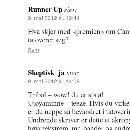
Runner Up
sier:
9. mai 2012 kl. 19:44
Hva skjer med «premien» om Cami
tatoverer seg?
Svar
Skeptisk_ja
sier:
9. mai 2012 kl. 14:08
Tribal – wow! du er sprø!
Utøyaminne – jeeze. Hvis du virke
er du neppe så bevandret i tatove
Undrende skriver er dette et akro
høyreekstrem, mc-bander og andre