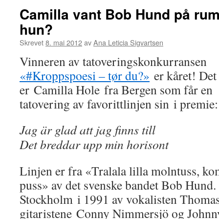
Camilla vant Bob Hund på rum
hun?
Skrevet
8. mai 2012
av
Ana Leticia Sigvartsen
Vinneren av tatoveringskonkurransen
«#Kroppspoesi – tør du?»
er kåret! Det
er Camilla Hole fra Bergen som får en
tatovering av favorittlinjen sin i premie:
Jag är glad att jag finns till
Det breddar upp min horisont
Linjen er fra «Tralala lilla molntuss, ko
puss» av det svenske bandet Bob Hund. 
Stockholm i 1991 av vokalisten Thoma
gitaristene Conny Nimmersjö og Johnn