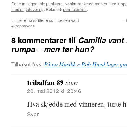
Dette innlegget ble publisert i
Konkurranse
og merket med
krop
medier
,
tatovering
. Bokmerk
permalenken
.
←
Her er favorittene som nesten vant
– 
#kroppspoesi
8 kommentarer til
Camilla vant
rumpa – men tør hun?
Tilbaketråkk:
P3.no Musikk » Bob Hund lager grat
tribalfan 89
sier:
20. mai 2012 kl. 20:46
Hva skjedde med vinneren, turte h
Svar