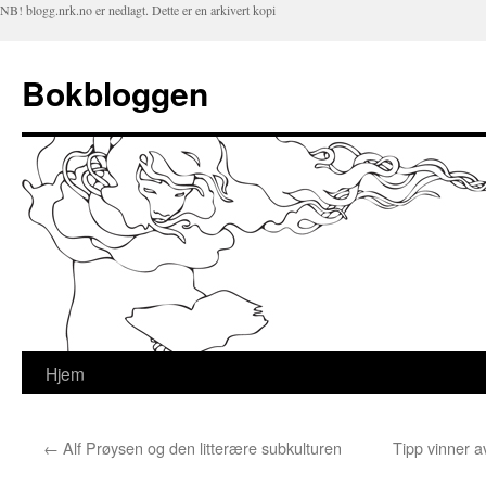
NB! blogg.nrk.no er nedlagt. Dette er en arkivert kopi
Bokbloggen
Hjem
Hopp
til
←
Alf Prøysen og den litterære subkulturen
Tipp vinner 
innhold