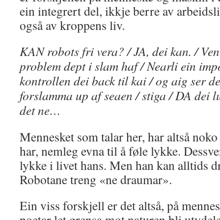
ein integrert del, ikkje berre av arbeidsl
også av kroppens liv.
KAN robots fri vera? / JA, dei kan. / Ven
problem dept i slam haf / Nearli ein imp
kontrollen dei back til kai / og aig ser de
forslamma up af seaen / stiga / DA dei lu
det ne…
Mennesket som talar her, har altså nok
har, nemleg evna til å føle lykke. Dessver
lykke i livet hans. Men han kan alltids 
Robotane treng «ne draumar».
Ein viss forskjell er det altså, på menn
poetar let grensa mot naturen bli utydel