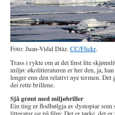
Foto: Juan-Vidal Diàz.
CC/Flickr
.
Trass i rykte om at det finst lite skjønn
miljø: økolitteraturen er her den, ja, ha
lenger enn den relativt nye termen. Det 
dei rette brillene.
Sjå grønt med miljøbriller
Ein ting er flodbølgja av dystopiar som s
litteratur og på film: Det er tørke, det er 