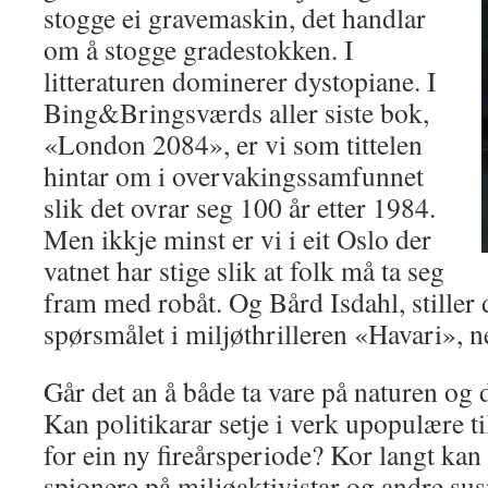
stogge ei gravemaskin, det handlar
om å stogge gradestokken. I
litteraturen dominerer dystopiane. I
Bing&Bringsværds aller siste bok,
«London 2084», er vi som tittelen
hintar om i overvakingssamfunnet
slik det ovrar seg 100 år etter 1984.
Men ikkje minst er vi i eit Oslo der
vatnet har stige slik at folk må ta seg
fram med robåt. Og Bård Isdahl, stiller 
spørsmålet i miljøthrilleren «Havari», 
Går det an å både ta vare på naturen og 
Kan politikarar setje i verk upopulære til
for ein ny fireårsperiode? Kor langt kan
spionere på miljøaktivistar og andre sus