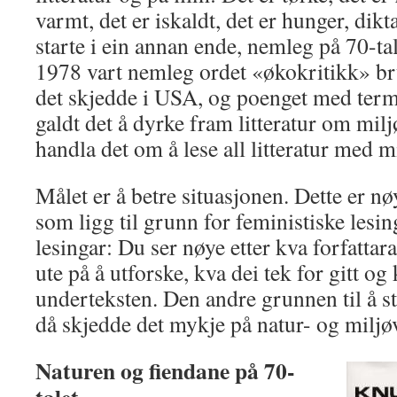
varmt, det er iskaldt, det er hunger, dikt
starte i ein annan ende, nemleg på 70-tale
1978 vart nemleg ordet «økokritikk» bru
det skjedde i USA, og poenget med term
galdt det å dyrke fram litteratur om mil
handla det om å lese all litteratur med mi
Målet er å betre situasjonen. Dette er 
som ligg til grunn for feministiske lesin
lesingar: Du ser nøye etter kva forfattar
ute på å utforske, kva dei tek for gitt og
underteksten. Den andre grunnen til å sta
då skjedde det mykje på natur- og miljø
Naturen og fiendane på 70-