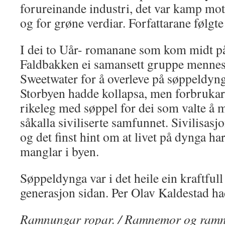
forureinande industri, det var kamp mo
og for grøne verdiar. Forfattarane følgte
I dei to Uår- romanane som kom midt på
Faldbakken ei samansett gruppe mennesk
Sweetwater for å overleve på søppeldyng
Storbyen hadde kollapsa, men forbrukar
rikeleg med søppel for dei som valte å m
såkalla siviliserte samfunnet. Sivilisasj
og det finst hint om at livet på dynga h
manglar i byen.
Søppeldynga var i det heile ein kraftfull
generasjon sidan. Per Olav Kaldestad h
Ramnungar ropar. / Ramnemor og ramnef