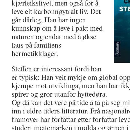
kjærleikslivet, men også for å
leve eit karbonnøytralt liv. Det
går dårleg. Han har ingen
kunnskap om å leve i pakt med
naturen og endar med å økse
laus på familiens
hermetikklager.
Steffen er interessant fordi han
er typisk: Han veit mykje om global op
kjempe mot utviklinga, men han har ikk
spirer og gror utanfor hyttedøra.
Og då kan det vere på tide å ta på seg m
inn i eldre tiders litteratur. Frå nasjon
framover har forfattar etter forfattar le
studert meitemarken i molda og ørnen i f