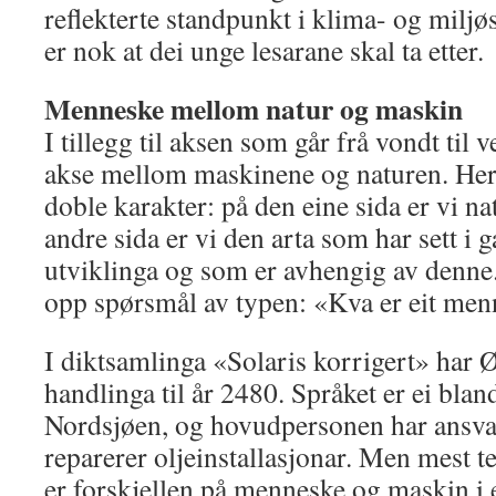
reflekterte standpunkt i klima- og milj
er nok at dei unge lesarane skal ta etter.
Menneske mellom natur og maskin
I tillegg til aksen som går frå vondt til v
akse mellom maskinene og naturen. Her
doble karakter: på den eine sida er vi n
andre sida er vi den arta som har sett i
utviklinga og som er avhengig av denn
opp spørsmål av typen: «Kva er eit me
I diktsamlinga «Solaris korrigert» har
handlinga til år 2480. Språket er ei bla
Nordsjøen, og hovudpersonen har ansva
reparerer oljeinstallasjonar. Men mest 
er forskjellen på menneske og maskin i e