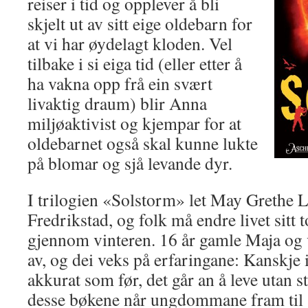
reiser i tid og opplever å bli
skjelt ut av sitt eige oldebarn for
at vi har øydelagt kloden. Vel
tilbake i si eiga tid (eller etter å
ha vakna opp frå ein svært
livaktig draum) blir Anna
miljøaktivist og kjempar for at
oldebarnet også skal kunne lukte
på blomar og sjå levande dyr.
I trilogien «Solstorm» let May Grethe 
Fredrikstad, og folk må endre livet sitt 
gjennom vinteren. 16 år gamle Maja og 
av, og dei veks på erfaringane: Kanskje i
akkurat som før, det går an å leve utan 
desse bøkene når ungdommane fram til 