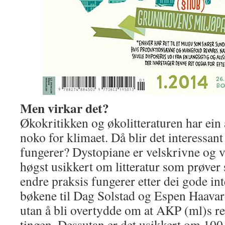
Men virkar det?
Økokritikken og økolitteraturen har ein
noko for klimaet. Då blir det interessant
fungerer? Dystopiane er velskrivne og v
høgst usikkert om litteratur som prøver 
endre praksis fungerer etter dei gode i
bøkene til Dag Solstad og Espen Haavar
utan å bli overtydde om at AKP (ml)s re
tingen. Dessutan er det usikkert om 100