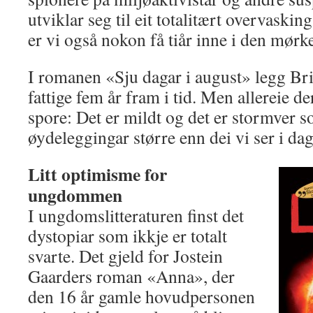
utviklar seg til eit totalitært overvask
er vi også nokon få tiår inne i den mørk
I romanen «Sju dagar i august» legg Br
fattige fem år fram i tid. Men allereie de
spore: Det er mildt og det er stormver 
øydeleggingar større enn dei vi ser i dag
Litt optimisme for
ungdommen
I ungdomslitteraturen finst det
dystopiar som ikkje er totalt
svarte. Det gjeld for Jostein
Gaarders roman «Anna», der
den 16 år gamle hovudpersonen