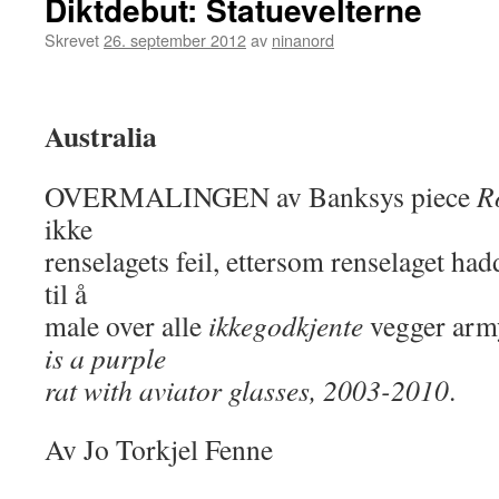
Diktdebut: Statuevelterne
Skrevet
26. september 2012
av
ninanord
Australia
OVERMALINGEN av Banksys piece
Ro
ikke
renselagets feil, ettersom renselaget ha
til å
male over alle
ikkegodkjente
vegger arm
is a purple
rat with aviator glasses, 2003-2010
.
Av Jo Torkjel Fenne