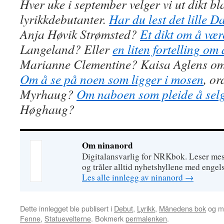
Hver uke i september velger vi ut dikt b
lyrikkdebutanter.
Har du lest det lille D
Anja Høvik Strømsted?
Et dikt om å vær
Langeland? Eller
en liten fortelling om
Marianne Clementine? Kaisa Aglens o
Om å se på noen som ligger i mosen
, or
Myrhaug?
Om naboen som pleide å selg
Høghaug?
Om ninanord
Digitalansvarlig for NRKbok. Leser mest
og tråler alltid nyhetshyllene med engels
Les alle innlegg av ninanord
→
Dette innlegget ble publisert i
Debut
,
Lyrikk
,
Månedens bok
og m
Fenne
,
Statuevelterne
. Bokmerk
permalenken
.