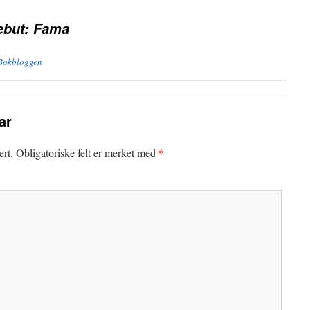
ebut: Fama
 Bokbloggen
ar
*
ert.
Obligatoriske felt er merket med