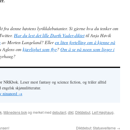
er.
kt fra denne høstens lyrikkdebutanter. Si gjerne hva du tenker om
Twitter.
Har du lest det lille Darth Vader-diktet
til Anja Høvik
n
av Morten Langeland? Eller
en liten fortelling om å kjenne på
a Aglens om
kjærlighet som flyr
?
Om å se på noen som ligger i
 Myrhaug?
or NRKbok. Leser mest fantasy og science fiction, og tråler alltid
 engelsk skjønnlitteratur.
av ninanord
→
kk
,
Månedens bok
og merket med
debutant
,
dikt
,
Diktdebut
,
Leif Høghaug
,
ansen!
Diktdebut: Statuevelterne
→