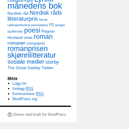
Litteraturtoget
månedens bok
Nordisk råds
Nordisk råd
litteraturpris
Norsk
P2
Litteraturfestival
oversettelse
penger
poesi
Ragnar
og litteratur
roman
Hovland
reise
romaner
romanpris
romanprisen
skjønnlitteratur
sosiale medier
storby
The Great Gatsby
Twitter
Meta
Logg inn
Innlegg
RSS
Kommentarer
RSS
WordPress.org
Drives med kraft fra WordPress.