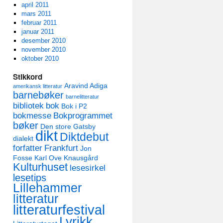
april 2011
mars 2011
februar 2011
januar 2011
desember 2010
november 2010
oktober 2010
Stikkord
Aravind Adiga
amerikansk litteratur
barnebøker
barnelitteratur
bibliotek
bok
Bok i P2
bokmesse
Bokprogrammet
bøker
Den store Gatsby
dikt
Diktdebut
dialekt
forfatter
Frankfurt
Jon
Fosse
Karl Ove Knausgård
Kulturhuset
lesesirkel
lesetips
Lillehammer
litteratur
litteraturfestival
Lyrikk