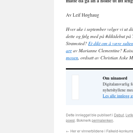
måtte da gå an å holde ut litt leng
Av Leif Høghaug
Hver uke i september velger vi ut di
dette og følg med på #diktdebut på 
Strømsted?
Et dikt om å være sulte
arr
av Marianne Clementine? Kais
mosen
, ordsatt av Christian Aske
Om ninanord
Digitalansvarlig f
nyhetshyllene med
Les alle innlegg 
Dette innlegget ble publisert i
Debut
,
Lyri
poesi
. Bokmerk
permalenken
.
←
Her er vinnerbildene i Falkeid-konkurr