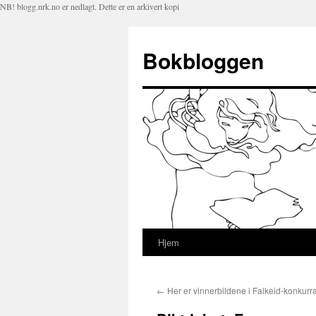
NB! blogg.nrk.no er nedlagt. Dette er en arkivert kopi
Bokbloggen
Hjem
Hopp
til
←
Her er vinnerbildene i Falkeid-konkurr
innhold