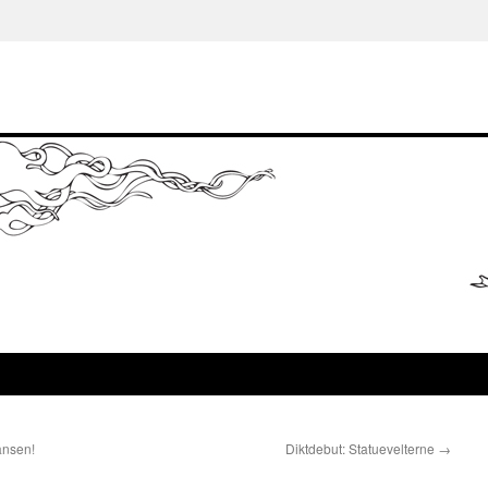
ansen!
Diktdebut: Statuevelterne
→