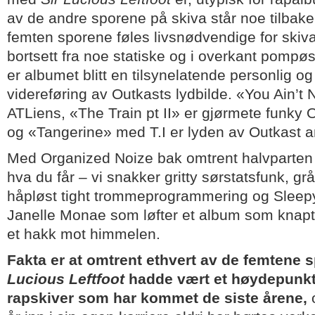
av de andre sporene på skiva står noe tilbake 
femten sporene føles livsnødvendige for skiv
bortsett fra noe statiske og i overkant pomp
er albumet blitt en tilsynelatende personlig og
videreføring av Outkasts lydbilde. «You Ain’t
ATLiens, «The Train pt II» er gjørmete funky 
og «Tangerine» med T.I er lyden av Outkast 
Med Organized Noize bak omtrent halvparten
hva du får – vi snakker gritty sørstatsfunk, grå
håpløst tight trommeprogrammering og Sleep
Janelle Monae som løfter et album som knapt
et hakk mot himmelen.
Fakta er at omtrent ethvert av de femtene 
Lucious Leftfoot
hadde vært et høydepunkt 
rapskiver som har kommet de siste årene,