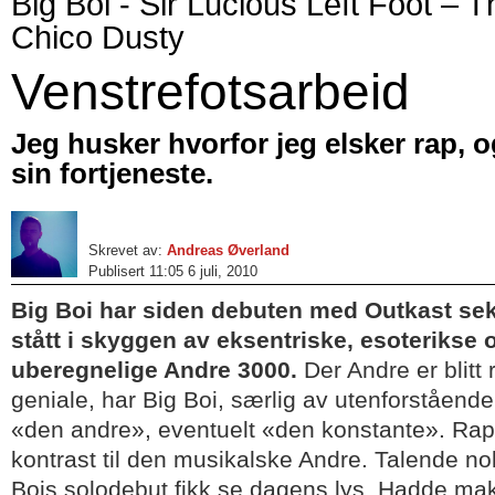
Big Boi - Sir Lucious Left Foot – T
Chico Dusty
Venstrefotsarbeid
Jeg husker hvorfor jeg elsker rap, o
sin fortjeneste.
Skrevet av:
Andreas Øverland
Publisert 11:05 6 juli, 2010
Big Boi har siden debuten med Outkast seks
stått i skyggen av eksentriske, esoterikse 
uberegnelige Andre 3000.
Der Andre er blitt
geniale, har Big Boi, særlig av utenforstående, 
«den andre», eventuelt «den konstante». Rapp
kontrast til den musikalske Andre. Talende nok
Bois solodebut fikk se dagens lys. Hadde ma