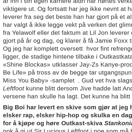
år inn i sin egen karriere aldri har hørtes verk
viktigere ut. Og fortsatt har jeg ikke nevnt at
leverer fra seg det beste han har gjort på et 
har valgt å ikke legge vekt på verken det gli
fra Yelawolf eller det faktum at Lil Jon levere
gjort på år og dag, og klarer å få Jamie Foxx ti
Og jeg har komplett oversett hvor fint refreng
ligger, de stadige hintene tilbake i Outkastka
«Shine Blockas» utklasser Jay-Zs Kanye-pro
Be Life» på tross av de begge tar utgangspun
Miss You Baby» -samplet . Gud vet hva slag
Leftfoot
kunne blitt dersom Jive hadde latt An
versene han skulle ha lagt. Det kunne ha blitt 
Big Boi har levert en skive som gjør at jeg
elsker rap, elsker hip-hop og skulka en da
for å kjøpe og høre Outkast-skiva
Stankoni
nok å gi ut Sir Lucious Leftfoot i noe som må 