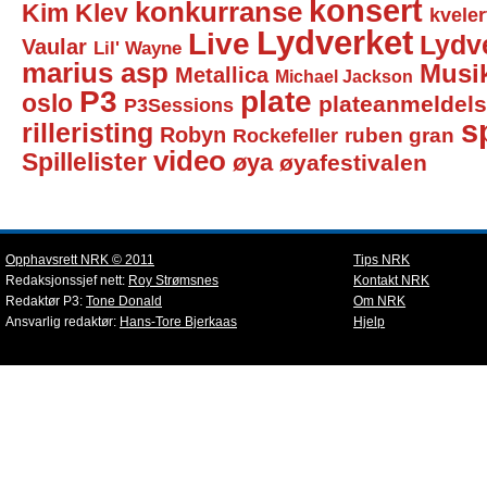
konsert
konkurranse
Kim Klev
kveler
Lydverket
Live
Lydv
Vaular
Lil' Wayne
marius asp
Musi
Metallica
Michael Jackson
P3
plate
oslo
plateanmeldel
P3Sessions
sp
rilleristing
Robyn
Rockefeller
ruben gran
video
Spillelister
øya
øyafestivalen
Opphavsrett NRK © 2011
Tips NRK
Redaksjonssjef nett:
Roy Strømsnes
Kontakt NRK
Redaktør P3:
Tone Donald
Om NRK
Ansvarlig redaktør:
Hans-Tore Bjerkaas
Hjelp