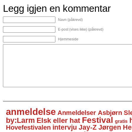
Legg igjen en kommentar
Navn (påkrevd)
E-post (vises ikke) (påkrevd)
Hjemmeside
anmeldelse
Anmeldelser
Asbjørn Sl
Festival
by:Larm
Elsk eller hat
gratis
intervju
Jay-Z
Jørgen He
Hovefestivalen