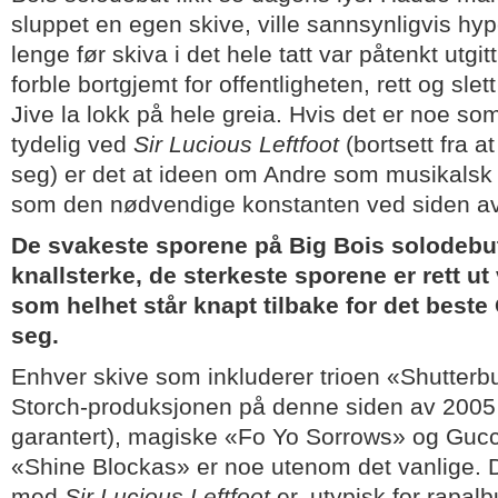
sluppet en egen skive, ville sannsynligvis hy
lenge før skiva i det hele tatt var påtenkt utgit
forble bortgjemt for offentligheten, rett og slet
Jive la lokk på hele greia. Hvis det er noe s
tydelig ved
Sir Lucious Leftfoot
(bortsett fra 
seg) er det at ideen om Andre som musikalsk 
som den nødvendige konstanten ved siden av e
De svakeste sporene på Big Bois solodebu
knallsterke, de sterkeste sporene er rett ut
som helhet står knapt tilbake for det beste 
seg.
Enhver skive som inkluderer trioen «Shutterb
Storch-produksjonen på denne siden av 2005 o
garantert), magiske «Fo Yo Sorrows» og Guc
«Shine Blockas» er noe utenom det vanlige. 
med
Sir Lucious Leftfoot
er, utypisk for rapal