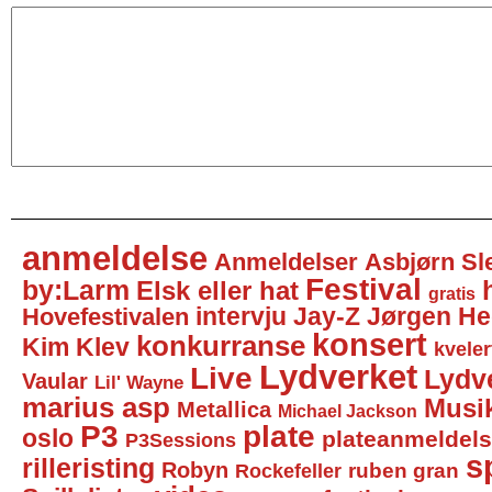
anmeldelse
Anmeldelser
Asbjørn Sl
Festival
by:Larm
Elsk eller hat
gratis
intervju
Jay-Z
Jørgen He
Hovefestivalen
konsert
konkurranse
Kim Klev
kveler
Lydverket
Live
Lydv
Vaular
Lil' Wayne
marius asp
Musi
Metallica
Michael Jackson
P3
plate
oslo
plateanmeldel
P3Sessions
sp
rilleristing
Robyn
Rockefeller
ruben gran