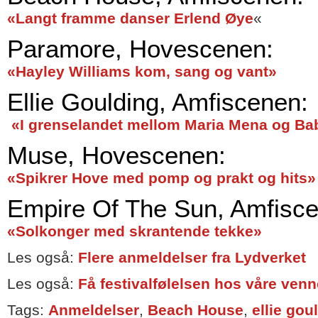
«Langt framme danser Erlend Øye
«
Paramore, Hovescenen:
«Hayley Williams kom, sang og vant»
Ellie Goulding, Amfiscenen:
«I grenselandet mellom Maria Mena og Ba
Muse, Hovescenen:
«Spikrer Hove med pomp og prakt og hits»
Empire Of The Sun, Amfisc
«Solkonger med skrantende tekke»
Les også:
Flere anmeldelser fra Lydverket
Les også:
Få festivalfølelsen hos våre venne
Tags:
Anmeldelser
,
Beach House
,
ellie gou