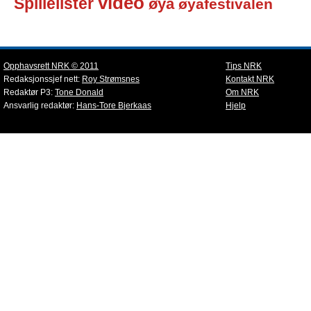
video
Spillelister
øya
øyafestivalen
Opphavsrett NRK © 2011
Tips NRK
Redaksjonssjef nett:
Roy Strømsnes
Kontakt NRK
Redaktør P3:
Tone Donald
Om NRK
Ansvarlig redaktør:
Hans-Tore Bjerkaas
Hjelp