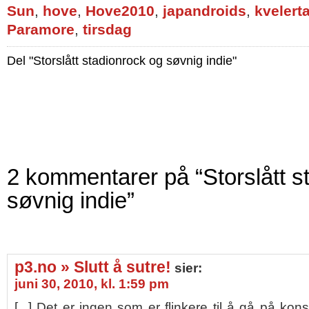
Sun
,
hove
,
Hove2010
,
japandroids
,
kvelert
Paramore
,
tirsdag
Del "Storslått stadionrock og søvnig indie"
2 kommentarer på “Storslått s
søvnig indie”
p3.no » Slutt å sutre!
sier:
juni 30, 2010, kl. 1:59 pm
[...] Det er ingen som er flinkere til å gå på kon