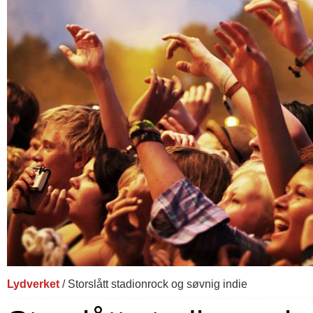
Lydverket
/ Storslått stadionrock og søvnig indie