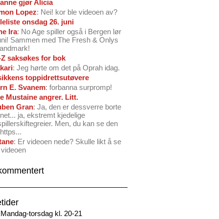
anne gjør Alicia
mon Lopez
: Nei! kor ble videoen av?
leliste onsdag 26. juni
ne Ira
: No Age spiller også i Bergen lør
juni! Sammen med The Fresh & Onlys
Landmark!
-Z saksøkes for bok
kari
: Jeg hørte om det på Oprah idag.
ikkens toppidrettsutøvere
rn E. Svanem
: forbanna surpromp!
e Mustaine angrer. Litt.
ben Gran
: Ja, den er dessverre borte
net... ja, ekstremt kjedelige
spillerskiftegreier. Men, du kan se den
https...
tane
: Er videoen nede? Skulle likt å se
 videoen
kommentert
tider
Mandag-torsdag kl. 20-21