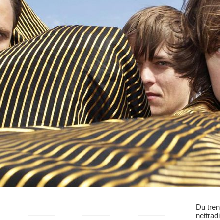
Du tren
nettrad