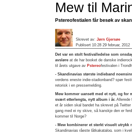
Mew til Mari
Pstereofestialen får besøk av skan
Skrevet av:
Jørn Gjersøe
Publisert 10:28 29 februar, 2012
Det var en stolt festivalledelse som onsd
avsløre
at de har booket de danske indieroc
til årets utgave av
Pstereo
festivalen i Trond
- Skandinavias største indieband noensin
verdens eneste indie-stadionband? spør fest
retorisk i en pressemelding.
Mew kommer uansett med et nytt, og for
svært etterlengta, nytt album i år.
Allerede 
et år siden skal bandet ha skrevet på Twitter 
gang med ei ny skive, så kanskje den er ferd
kommer til Norge?
- Mew kombinerer et sterkt visuelt utrykk
m
Skandinavias råeste låtkakatalog, som i kve