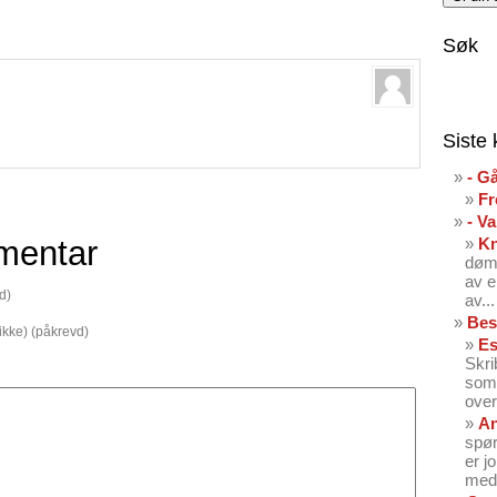
Søk
Siste
- G
Fr
- V
mentar
K
dømt
av e
d)
av...
Bes
 ikke) (påkrevd)
Es
Skri
som 
over
An
spør
er j
med 