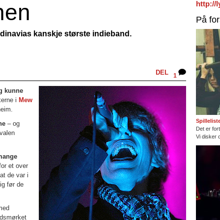
nen
http:/
På fo
dinavias kanskje største indieband.
DEL
1
ag kunne
kerne i
Mew
heim.
Spillelis
ne
– og
Det er fort
ivalen
Vi disker 
 mange
for et over
at de var i
ig før de
ed
ldsmørket