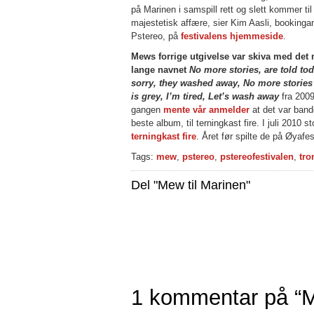
på Marinen i samspill rett og slett kommer til 
majestetisk affære, sier Kim Aasli, bookingan
Pstereo, på
festivalens hjemmeside
.
Mews forrige utgivelse var skiva med det 
lange navnet
No more stories, are told tod
sorry, they washed away, No more stories
is grey, I’m tired, Let’s wash away
fra 200
gangen
mente vår anmelder
at det var bande
beste album, til terningkast fire. I juli 2010
terningkast fire
. Året før spilte de på Øyafes
Tags:
mew
,
pstereo
,
pstereofestivalen
,
tr
Del "Mew til Marinen"
1 kommentar på “M