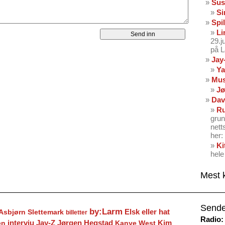
Sus
Si
Spil
Li
29.
på 
Jay
Ya
Mus
Jø
Dav
Ru
grun
nett
her: 
Ki
hele
Mest 
Sende
by:Larm
Elsk eller hat
Asbjørn Slettemark
billetter
Radio:
Jay-Z
Jørgen Hegstad
en
intervju
Kanye West
Kim