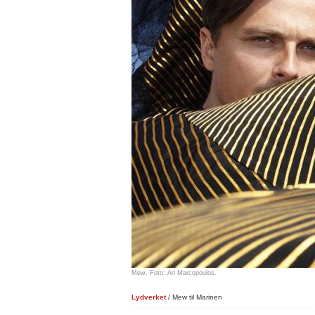
Mew. Foto: Ari Marcopoulos.
Lydverket
/ Mew til Marinen