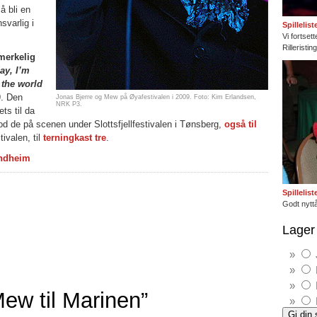
å bli en
svarlig i
Spillelis
Vi fortset
Rilleristi
merkelig
ay, I’m
 the world
9. Den
Jonas Bjerre og Mew på Øyafestivalen i 2009. Foto: Kim Erlandsen,
NRK P3.
ts til da
 stod de på scenen under Slottsfjellfestivalen i Tønsberg,
også til
tivalen, til
terningkast tre
.
ondheim
Spillelis
Godt nyttå
Lager 
ew til Marinen”