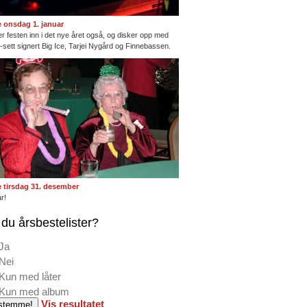
te onsdag 1. januar
ter festen inn i det nye året også, og disker opp med
ng-sett signert Big Ice, Tarjei Nygård og Finnebassen.
te tirsdag 31. desember
r!
du årsbestelister?
Ja
Nei
Kun med låter
Kun med album
Vis resultatet