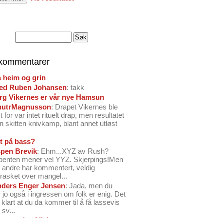
 kommentarer
å heim og grin
ed Ruben Johansen
: takk
arg Vikernes er vår nye Hamsun
nutrMagnusson
: Drapet Vikernes ble
 for var intet rituelt drap, men resultatet
n skitten knivkamp, blant annet utløst
t på bass?
pen Brevik
: Ehm...XYZ av Rush?
benten mener vel YYZ. Skjerpings!Men
andre har kommentert, veldig
rasket over mangel...
ders Enger Jensen
: Jada, men du
 jo også i ingressen om folk er enig. Det
o klart at du da kommer til å få lassevis
sv...