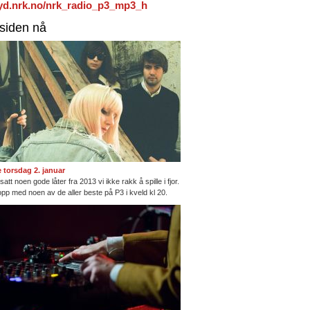
/lyd.nrk.no/nrk_radio_p3_mp3_h
rsiden nå
te torsdag 2. januar
satt noen gode låter fra 2013 vi ikke rakk å spille i fjor.
opp med noen av de aller beste på P3 i kveld kl 20.