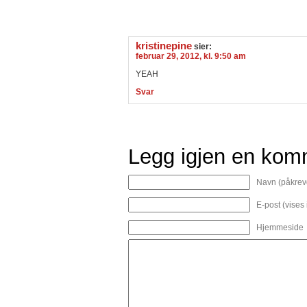
kristinepine
sier:
februar 29, 2012, kl. 9:50 am
YEAH
Svar
Legg igjen en kom
Navn (påkrev
E-post (vises
Hjemmeside