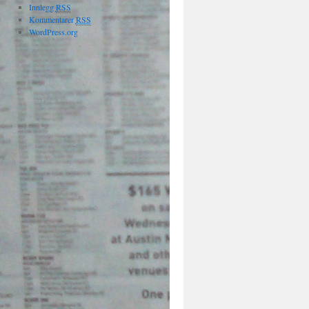
Innlegg
RSS
Kommentarer
RSS
WordPress.org