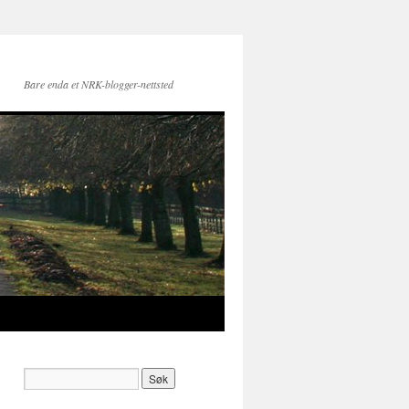
Bare enda et NRK-blogger-nettsted