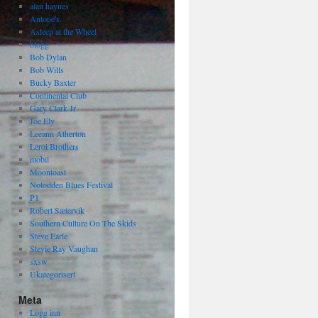
alan haynes
Antone's
Asleep at the Wheel
blogg
Bob Dylan
Bob Wills
Bucky Baxter
Continental Club
Gary Clark Jr
Joe Ely
Leeann Atherton
Leroi Brothers
mobil
Moontoast
Notodden Blues Festival
P1
Robert Sætervik
Southern Culture On The Skids
Steve Earle
Stevie Ray Vaughan
sxsw
Ukategorisert
Meta
Logg inn