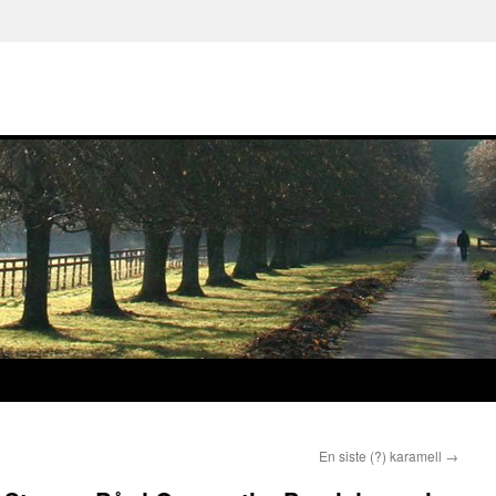
En siste (?) karamell
→