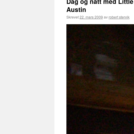
Dag og natt med Little
Austin
Skrevet
22. mars 2009
av
robert stervik