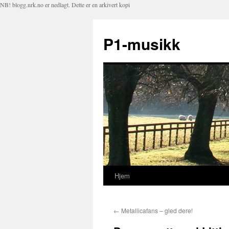
NB! blogg.nrk.no er nedlagt. Dette er en arkivert kopi
P1-musikk
Hjem
Hopp
til
←
Metallicafans – gled dere!
innhold