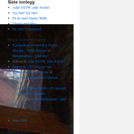
Siste innlegg
Adjø SXSW, adjø Austin!
Jeg fant! Jeg fant!
På do med Jimmy Webb
I baren med Mac
En siste (?) karamell
Siste kommentarer
Kjempekonsert med Ray Davies –
Musikk – NRK-blogger
til
Metallicafans – gled dere!
Rikken
til
Adjø SXSW, adjø Austin!
Stageway » P1 blogger om
Katzenjammers Texas-tur.
til
Katzenjammer gikk rett hjem på
Maria's
På do med Jimmy Webb » P1-musikk
til
En siste (?) karamell
Per Ole Hagen
til
Metallicafans – gled
dere!
Arkiv
mars 2009
Kategorier