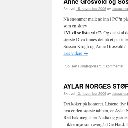
Anne Grosvold og Sos
Skrevet
15. november 2006
av
clauswies
Nå strømmer mailene inn i PC?n på kon
som en skrev
?Vi vil se lista vår!?.
Og det skal d
største Diva finnes det nå et par int
Sossen Krogh og Anne Grosvold?
Les videre
→
Publisert i
Ukategorisert
|
1 kommentar
AYLAR NORGES STØR
Skrevet
13. november 2006
av
clauswies
Det koker på kontoret. Listene flyr f
hva er den største tabben, er Aylar 
Rett bak meg sitter Nadia og gjør fer
– ikke mye som overgår Die Hard. I d