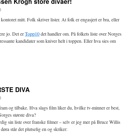
sen Krogh store divaer!
e
toret mitt. Folk skriver lister. At folk er engasjert er bra, eller
ere jo. Det er
Topp10
det handler om. På folkets liste over Norges
eressante kandidater som kniver helt i toppen. Eller hva sies om
STE DIVA
e
ram og tilbake. Hva slags film liker du, hvilke tv-minner er best,
Norges største diva?
dig sin liste over franske filmer – selv er jeg mer på Bruce Willis
øra står det plutselig en og skriker: