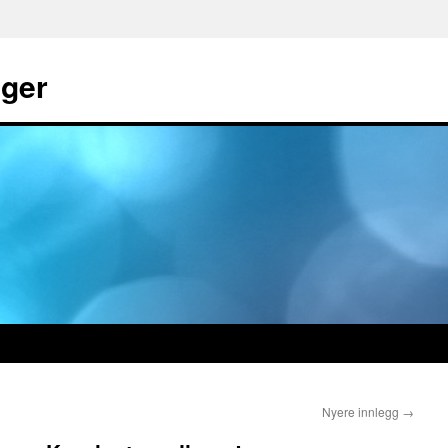
gger
Nyere innlegg
→