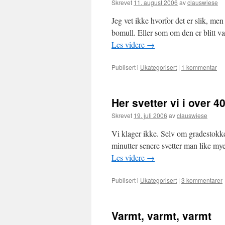
Skrevet
11. august 2006
av
clauswiese
Jeg vet ikke hvorfor det er slik, men
bomull. Eller som om den er blitt 
Les videre
→
Publisert i
Ukategorisert
|
1 kommentar
Her svetter vi i over 
Skrevet
19. juli 2006
av
clauswiese
Vi klager ikke. Selv om gradestokke
minutter senere svetter man like mye
Les videre
→
Publisert i
Ukategorisert
|
3 kommentarer
Varmt, varmt, varmt