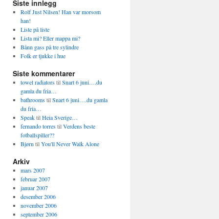
Siste innlegg
Rolf Just Nilsen! Han var morsom
han!
Liste på liste
Lista mi? Eller mappa mi?
Bånn gass på tre sylindre
Folk er tjukke i hue
Siste kommentarer
towel radiators
til
Snart 6 juni….du
gamla du fria…
bathrooms
til
Snart 6 juni….du gamla
du fria…
Speak
til
Heia Sverige…
fernando torres
til
Verdens beste
fotballspiller??
Bjørn
til
You'll Never Walk Alone
Arkiv
mars 2007
februar 2007
januar 2007
desember 2006
november 2006
september 2006