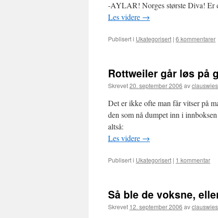
-AYLAR! Norges største Diva! Er de
Les videre
→
Publisert i
Ukategorisert
|
6 kommentarer
Rottweiler går løs på g
Skrevet
20. september 2006
av
clauswie
Det er ikke ofte man får vitser på m
den som nå dumpet inn i innboksen e
altså:
Les videre
→
Publisert i
Ukategorisert
|
1 kommentar
Så ble de voksne, elle
Skrevet
12. september 2006
av
clauswie