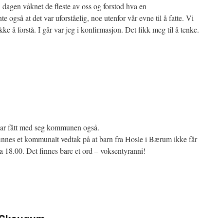
 dagen våknet de fleste av oss og forstod hva en
 også at det var uforståelig, noe utenfor vår evne til å fatte. Vi
e å forstå. I går var jeg i konfirmasjon. Det fikk meg til å tenke.
e har fått med seg kommunen også.
 finnes et kommunalt vedtak på at barn fra Hosle i Bærum ikke får
kka 18.00. Det finnes bare et ord – voksentyranni!