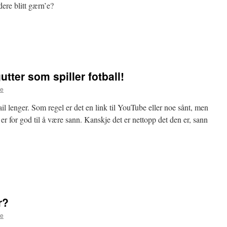
re blitt gærn’e?
utter som spiller fotball!
se
ail lenger. Som regel er det en link til YouTube eller noe sånt, men
r for god til å være sann. Kanskje det er nettopp det den er, sann
r?
se