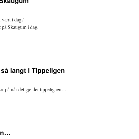
 Skaugum
 vært i dag?
rt på Skaugum i dag.
 så langt i Tippeligen
tror på når det gjelder tippeligaen….
jen…