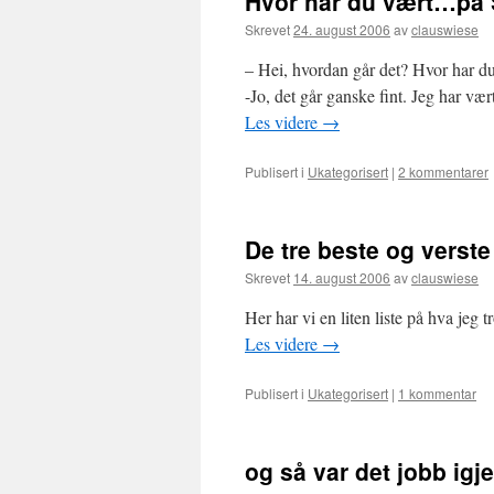
Hvor har du vært…på
Skrevet
24. august 2006
av
clauswiese
– Hei, hvordan går det? Hvor har du
-Jo, det går ganske fint. Jeg har væ
Les videre
→
Publisert i
Ukategorisert
|
2 kommentarer
De tre beste og verste
Skrevet
14. august 2006
av
clauswiese
Her har vi en liten liste på hva jeg 
Les videre
→
Publisert i
Ukategorisert
|
1 kommentar
og så var det jobb ig