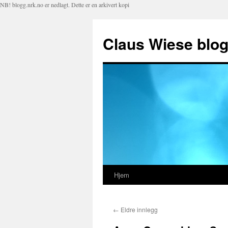
NB! blogg.nrk.no er nedlagt. Dette er en arkivert kopi
Claus Wiese blo
Hjem
Hopp
til
←
Eldre innlegg
innhold