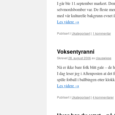
I går ble 11.september markert. Den
selvmordsbomber var. De fleste mente
med vår kulturelle bakgrunn evnet ikk
Les videre
→
Publisert i
Ukategorisert
|
1 kommentar
Voksentyranni
Skrevet
28. august 2006
av
clauswiese
Nå er ikke bare folk blitt gale – d
I dag leser jeg i Aftenposten at det
spille fotball i ballbingen etter klo
Les videre
→
Publisert i
Ukategorisert
|
4 kommentarer