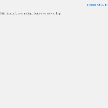
Featuring WPMU Blo
NB! blogg.nrk.no er nedlagt. Dette er en arkivert kopi