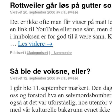
Rottweiler går løs på gutter som
Skrevet
20. september 2006
av
clauswiese
Det er ikke ofte man får vitser på mail l
en link til YouTube eller noe sånt, men
i innboksen er for god til å være sann. 
…
Les videre
→
Publisert i
Ukategorisert
|
1 kommentar
Så ble de voksne, eller?
Skrevet
12. september 2006
av
clauswiese
I går ble 11.september markert. Den dag
oss og forstod hva en selvmordsbomber 
også at det var uforståelig, noe utenfor vå
med vår kulturelle bakgrunn evnet ikk