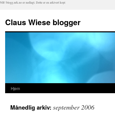
NB! blogg.nrk.no er nedlagt. Dette er en arkivert kopi
Claus Wiese blogger
Hjem
Hopp
til
september 2006
Månedlig arkiv:
innhold