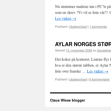
Nå strømmer mailene inn i PC?n på kon
som en skrev ?Vi vil se lista vår!?.
Les videre
→
Publisert i
Ukategorisert
|
1 kommentar
AYLAR NORGES STØR
Skrevet
13. november 2006
av
clauswies
Det koker på kontoret. Listene flyr f
hva er den største tabben, er Aylar 
liste over franske …
Les videre
→
Publisert i
Ukategorisert
|
6 kommentarer
Claus Wiese blogger