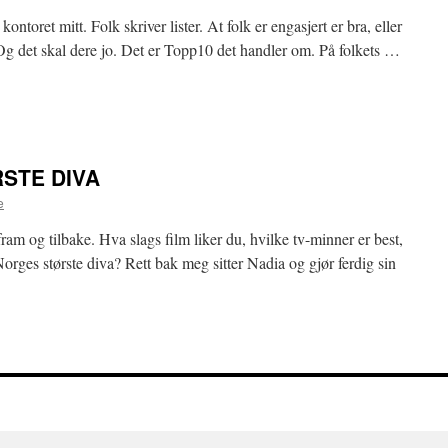
toret mitt. Folk skriver lister. At folk er engasjert er bra, eller
 Og det skal dere jo. Det er Topp10 det handler om. På folkets …
STE DIVA
e
ram og tilbake. Hva slags film liker du, hvilke tv-minner er best,
Norges største diva? Rett bak meg sitter Nadia og gjør ferdig sin