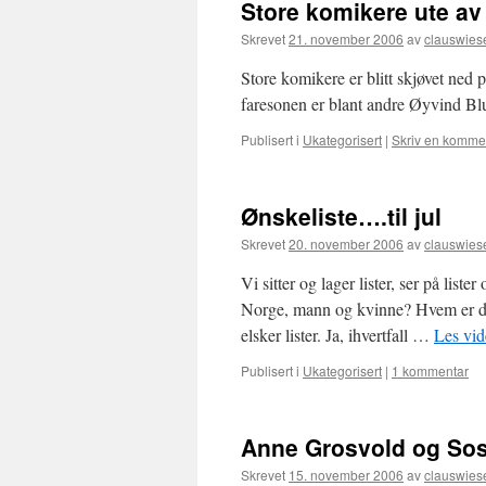
Store komikere ute av 
Skrevet
21. november 2006
av
clauswies
Store komikere er blitt skjøvet ned
faresonen er blant andre Øyvind B
Publisert i
Ukategorisert
|
Skriv en komme
Ønskeliste….til jul
Skrevet
20. november 2006
av
clauswies
Vi sitter og lager lister, ser på lis
Norge, mann og kvinne? Hvem er den
elsker lister. Ja, ihvertfall …
Les vi
Publisert i
Ukategorisert
|
1 kommentar
Anne Grosvold og Sos
Skrevet
15. november 2006
av
clauswies