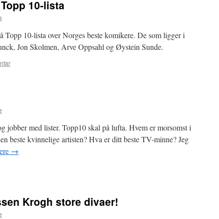
Topp 10-lista
e
 på Topp 10-lista over Norges beste komikere. De som ligger i
lunck, Jon Skolmen, Arve Oppsahl og Øystein Sunde.
ntar
e
ter og jobber med lister. Topp10 skal på lufta. Hvem er morsomst i
 beste kvinnelige artisten? Hva er ditt beste TV-minne? Jeg
dere
→
sen Krogh store divaer!
e