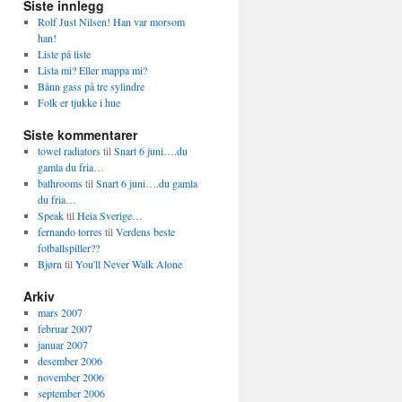
Siste innlegg
Rolf Just Nilsen! Han var morsom
han!
Liste på liste
Lista mi? Eller mappa mi?
Bånn gass på tre sylindre
Folk er tjukke i hue
Siste kommentarer
towel radiators
til
Snart 6 juni….du
gamla du fria…
bathrooms
til
Snart 6 juni….du gamla
du fria…
Speak
til
Heia Sverige…
fernando torres
til
Verdens beste
fotballspiller??
Bjørn
til
You'll Never Walk Alone
Arkiv
mars 2007
februar 2007
januar 2007
desember 2006
november 2006
september 2006