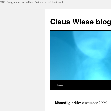
NB! blogg.nrk.no er nedlagt. Dette er en arkivert kopi
Claus Wiese blo
Hjem
Hopp
til
november 2006
Månedlig arkiv:
innhold