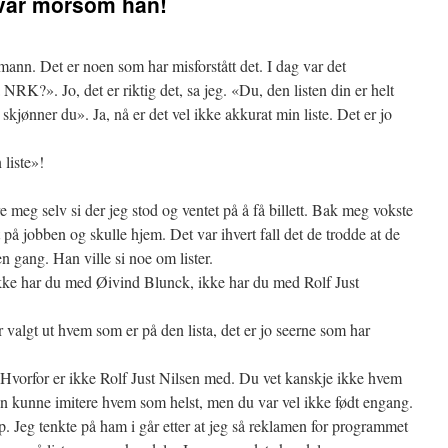
 var morsom han!
nn. Det er noen som har misforstått det. I dag var det
NRK?». Jo, det er riktig det, sa jeg. «Du, den listen din er helt
jønner du». Ja, nå er det vel ikke akkurat min liste. Det er jo
 liste»!
meg selv si der jeg stod og ventet på å få billett. Bak meg vokste
 jobben og skulle hjem. Det var ihvert fall det de trodde at de
n gang. Han ville si noe om lister.
kke har du med Øivind Blunck, ikke har du med Rolf Just
r valgt ut hvem som er på den lista, det er jo seerne som har
 Hvorfor er ikke Rolf Just Nilsen med. Du vet kanskje ikke hvem
n kunne imitere hvem som helst, men du var vel ikke født engang.
p. Jeg tenkte på ham i går etter at jeg så reklamen for programmet