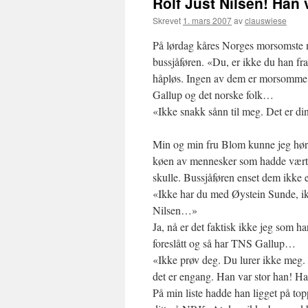
Rolf Just Nilsen! Han
Skrevet
1. mars 2007
av
clauswiese
På lørdag kåres Norges morsomste ma
bussjåføren. «Du, er ikke du han fra 
håpløs. Ingen av dem er morsomme sk
Gallup og det norske folk…
«Ikke snakk sånn til meg. Det er din
Min og min fru Blom kunne jeg høre 
køen av mennesker som hadde vært på
skulle. Bussjåføren enset dem ikke e
«Ikke har du med Øystein Sunde, i
Nilsen…»
Ja, nå er det faktisk ikke jeg som ha
foreslått og så har TNS Gallup…
«Ikke prøv deg. Du lurer ikke meg.
det er engang. Han var stor han! Ha
På min liste hadde han ligget på top