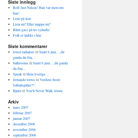
Siste innlegg
Rolf Just Nilsen! Han var morsom
han!
Liste på liste
Lista mi? Eller mappa mi?
Bånn gass på tre sylindre
Folk er tjukke i hue
Siste kommentarer
towel radiators
til
Snart 6 juni….du
gamla du fria…
bathrooms
til
Snart 6 juni….du gamla
du fria…
Speak
til
Heia Sverige…
fernando torres
til
Verdens beste
fotballspiller??
Bjørn
til
You'll Never Walk Alone
Arkiv
mars 2007
februar 2007
januar 2007
desember 2006
november 2006
september 2006