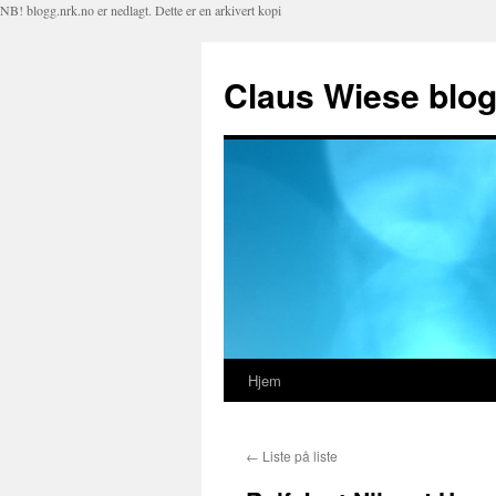
NB! blogg.nrk.no er nedlagt. Dette er en arkivert kopi
Claus Wiese blo
Hjem
Hopp
til
←
Liste på liste
innhold