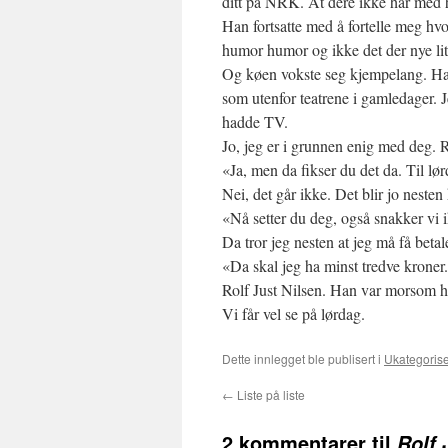
ditt på NRK. At dere ikke har med 
Han fortsatte med å fortelle meg hvo
humor humor og ikke det der nye litt 
Og køen vokste seg kjempelang. Hadde
som utenfor teatrene i gamledager. 
hadde TV.
Jo, jeg er i grunnen enig med deg. R
«Ja, men da fikser du det da. Til lø
Nei, det går ikke. Det blir jo neste
«Nå setter du deg, også snakker vi 
Da tror jeg nesten at jeg må få betal
«Da skal jeg ha minst tredve kroner.
Rolf Just Nilsen. Han var morsom h
Vi får vel se på lørdag.
Dette innlegget ble publisert i
Ukategorise
←
Liste på liste
2 kommentarer til
Rolf 