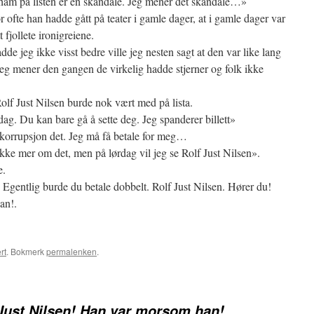
ham på listen er en skandale. Jeg mener det skandale…»
r ofte han hadde gått på teater i gamle dager, at i gamle dager var
fjollete ironigreiene.
 jeg ikke visst bedre ville jeg nesten sagt at den var like lang
Jeg mener den gangen de virkelig hadde stjerner og folk ikke
olf Just Nilsen burde nok vært med på lista.
rdag. Du kan bare gå å sette deg. Jeg spanderer billett»
n korrupsjon det. Jeg må få betale for meg…
ikke mer om det, men på lørdag vil jeg se Rolf Just Nilsen».
e.
 Egentlig burde du betale dobbelt. Rolf Just Nilsen. Hører du!
an!.
rt
. Bokmerk
permalenken
.
Just Nilsen! Han var morsom han!