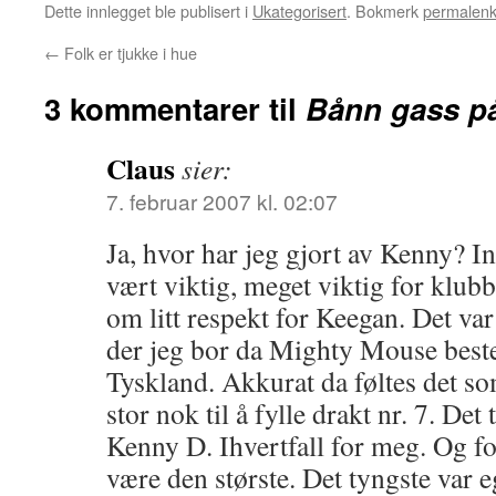
Dette innlegget ble publisert i
Ukategorisert
. Bokmerk
permalen
←
Folk er tjukke i hue
3 kommentarer til
Bånn gass på
Claus
sier:
7. februar 2007 kl. 02:07
Ja, hvor har jeg gjort av Kenny? In
vært viktig, meget viktig for klub
om litt respekt for Keegan. Det va
der jeg bor da Mighty Mouse bestem
Tyskland. Akkurat da føltes det s
stor nok til å fylle drakt nr. 7. Det 
Kenny D. Ihvertfall for meg. Og fo
være den største. Det tyngste var e