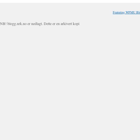
Featuring WPMU Blo
NB! blogg.nrk.no er nedlagt. Dette er en arkivert kopi