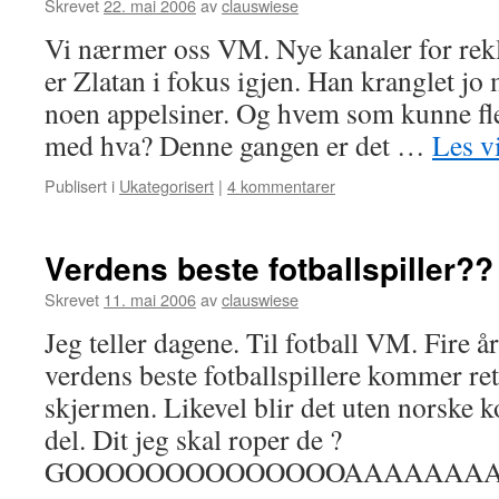
Skrevet
22. mai 2006
av
clauswiese
Vi nærmer oss VM. Nye kanaler for rekl
er Zlatan i fokus igjen. Han kranglet 
noen appelsiner. Og hvem som kunne fle
med hva? Denne gangen er det …
Les v
Publisert i
Ukategorisert
|
4 kommentarer
Verdens beste fotballspiller??
Skrevet
11. mai 2006
av
clauswiese
Jeg teller dagene. Til fotball VM. Fire år
verdens beste fotballspillere kommer ret
skjermen. Likevel blir det uten norske
del. Dit jeg skal roper de ?
GOOOOOOOOOOOOOOAAAAAAAA