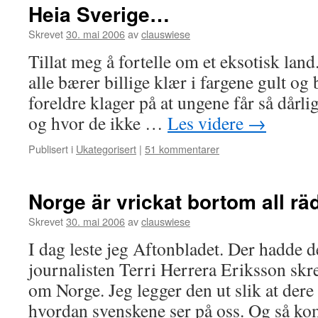
Heia Sverige…
Skrevet
30. mai 2006
av
clauswiese
Tillat meg å fortelle om et eksotisk land
alle bærer billige klær i fargene gult og 
foreldre klager på at ungene får så dårl
og hvor de ikke …
Les videre
→
Publisert i
Ukategorisert
|
51 kommentarer
Norge är vrickat bortom all rä
Skrevet
30. mai 2006
av
clauswiese
I dag leste jeg Aftonbladet. Der hadde 
journalisten Terri Herrera Eriksson skre
om Norge. Jeg legger den ut slik at dere 
hvordan svenskene ser på oss. Og så k