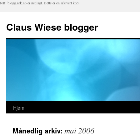
NB! blogg.nrk.no er nedlagt. Dette er en arkivert kopi
Claus Wiese blogger
Hjem
Hopp
til
mai 2006
Månedlig arkiv:
innhold