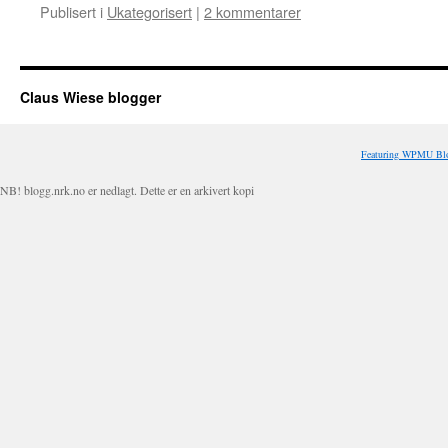
Publisert i
Ukategorisert
|
2 kommentarer
Claus Wiese blogger
Featuring WPMU Blo
NB! blogg.nrk.no er nedlagt. Dette er en arkivert kopi