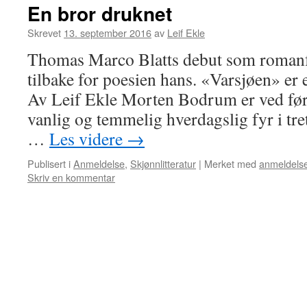
En bror druknet
Skrevet
13. september 2016
av
Leif Ekle
Thomas Marco Blatts debut som romanfo
tilbake for poesien hans. «Varsjøen» er
Av Leif Ekle Morten Bodrum er ved førs
vanlig og temmelig hverdagslig fyr i tre
…
Les videre
→
Publisert i
Anmeldelse
,
Skjønnlitteratur
|
Merket med
anmeldels
Skriv en kommentar