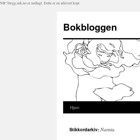
NB! blogg.nrk.no er nedlagt. Dette er en arkivert kopi
Bokbloggen
Hjem
Hopp
til
Narnia
Stikkordarkiv:
innhold