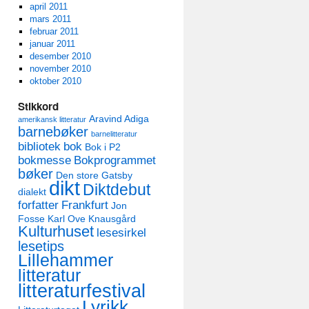
april 2011
mars 2011
februar 2011
januar 2011
desember 2010
november 2010
oktober 2010
Stikkord
Aravind Adiga
amerikansk litteratur
barnebøker
barnelitteratur
bibliotek
bok
Bok i P2
bokmesse
Bokprogrammet
bøker
Den store Gatsby
dikt
Diktdebut
dialekt
forfatter
Frankfurt
Jon
Fosse
Karl Ove Knausgård
Kulturhuset
lesesirkel
lesetips
Lillehammer
litteratur
litteraturfestival
Lyrikk