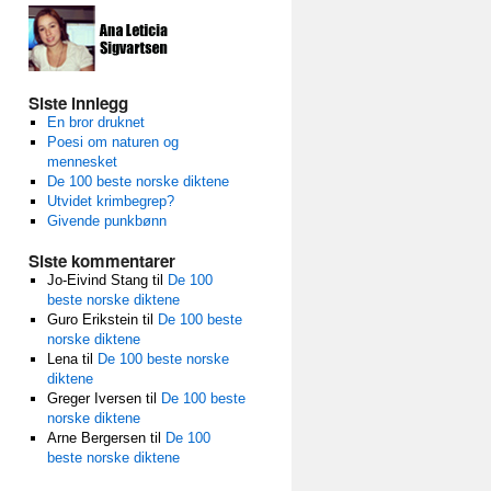
Siste innlegg
En bror druknet
Poesi om naturen og
mennesket
De 100 beste norske diktene
Utvidet krimbegrep?
Givende punkbønn
Siste kommentarer
Jo-Eivind Stang
til
De 100
beste norske diktene
Guro Erikstein
til
De 100 beste
norske diktene
Lena
til
De 100 beste norske
diktene
Greger Iversen
til
De 100 beste
norske diktene
Arne Bergersen
til
De 100
beste norske diktene