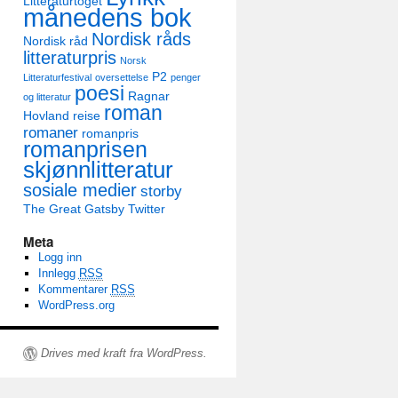
Litteraturtoget
månedens bok
Nordisk råds
Nordisk råd
litteraturpris
Norsk
P2
Litteraturfestival
oversettelse
penger
poesi
Ragnar
og litteratur
roman
Hovland
reise
romaner
romanpris
romanprisen
skjønnlitteratur
sosiale medier
storby
The Great Gatsby
Twitter
Meta
Logg inn
Innlegg
RSS
Kommentarer
RSS
WordPress.org
Drives med kraft fra WordPress.