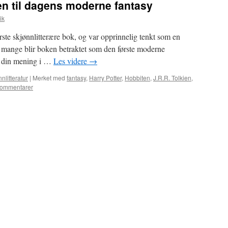
en til dagens moderne fantasy
ik
rste skjønnlitterære bok, og var opprinnelig tenkt som en
v mange blir boken betraktet som den første moderne
Si din mening i …
Les videre
→
nlitteratur
|
Merket med
fantasy
,
Harry Potter
,
Hobbiten
,
J.R.R. Tolkien
,
kommentarer