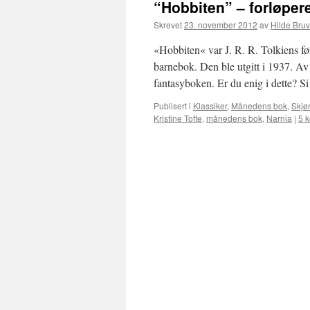
“Hobbiten” – forløper
Skrevet
23. november 2012
av
Hilde Bruv
«Hobbiten« var J. R. R. Tolkiens fø
barnebok. Den ble utgitt i 1937. A
fantasyboken. Er du enig i dette? 
Publisert i
Klassiker
,
Månedens bok
,
Skjøn
Kristine Tofte
,
månedens bok
,
Narnia
|
5 