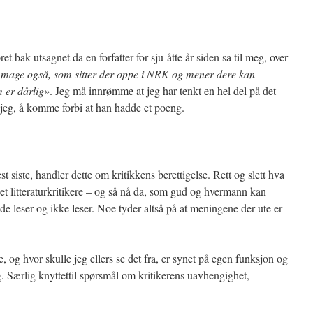
oret bak utsagnet da en forfatter for sju-åtte år siden sa til meg, over
mage også, som sitter der oppe i NRK og mener dere kan
 er dårlig»
. Jeg må innrømme at jeg har tenkt en hel del på det
s jeg, å komme forbi at han hadde et poeng.
nest siste, handler dette om kritikkens berettigelse. Rett og slett hva
et litteraturkritikere – og så nå da, som gud og hvermann kan
 de leser og ikke leser. Noe tyder altså på at meningene der ute er
de, og hvor skulle jeg ellers se det fra, er synet på egen funksjon og
. Særlig knyttettil spørsmål om kritikerens uavhengighet,