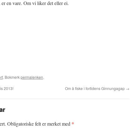
er en vare. Om vi liker det eller ei.
rt
. Bokmerk
permalenken
.
is 2013!
Om å fiske i fortidens Ginnungagap
→
ar
*
ert.
Obligatoriske felt er merket med