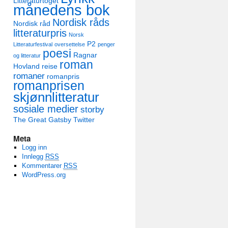
Litteraturtoget
månedens bok
Nordisk råds
Nordisk råd
litteraturpris
Norsk
P2
Litteraturfestival
oversettelse
penger
poesi
Ragnar
og litteratur
roman
Hovland
reise
romaner
romanpris
romanprisen
skjønnlitteratur
sosiale medier
storby
The Great Gatsby
Twitter
Meta
Logg inn
Innlegg
RSS
Kommentarer
RSS
WordPress.org