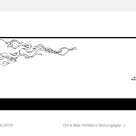
is 2013!
Om å fiske i fortidens Ginnungagap
→