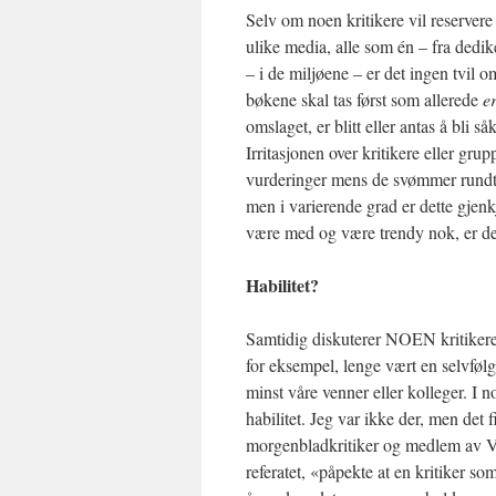
Selv om noen kritikere vil reservere s
ulike media, alle som én – fra dedike
– i de miljøene – er det ingen tvil 
bøkene skal tas først som allerede
e
omslaget, er blitt eller antas å bli så
Irritasjonen over kritikere eller gru
vurderinger mens de svømmer rundt 
men i varierende grad er dette gjenk
være med og være trendy nok, er det 
Habilitet?
Samtidig diskuterer NOEN kritikere, h
for eksempel, lenge vært en selvfølg
minst våre venner eller kolleger. I 
habilitet. Jeg var ikke der, men det fi
morgenbladkritiker og medlem av Va
referatet, «påpekte at en kritiker som k