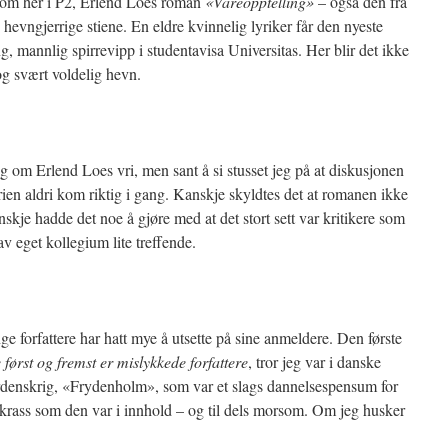
 om her i P2, Erlend Loes roman
«Vareopptelling»
– også den fra
hevngjerrige stiene. En eldre kvinnelig lyriker får den nyeste
g, mannlig spirrevipp i studentavisa Universitas. Her blir det ikke
og svært voldelig hevn.
g om Erlend Loes vri, men sant å si stusset jeg på at diskusjonen
rien aldri kom riktig i gang. Kanskje skyldtes det at romanen ikke
kanskje hadde det noe å gjøre med at det stort sett var kritikere som
av eget kollegium lite treffende.
ge forfattere har hatt mye å utsette på sine anmeldere. Den første
re først og fremst er mislykkede forfattere
, tror jeg var i danske
denskrig, «Frydenholm», som var et slags dannelsespensum for
krass som den var i innhold – og til dels morsom. Om jeg husker