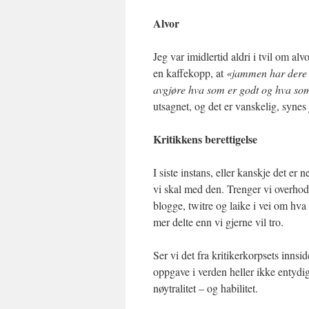
Alvor
Jeg var imidlertid aldri i tvil om alv
en kaffekopp, at
«jammen har dere 
avgjøre hva som er godt og hva som
utsagnet, og det er vanskelig, syne
Kritikkens berettigelse
I siste instans, eller kanskje det er 
vi skal med den. Trenger vi overhod
blogge, twitre og laike i vei om hva
mer delte enn vi gjerne vil tro.
Ser vi det fra kritikerkorpsets innsi
oppgave i verden heller ikke entydig
nøytralitet – og habilitet.