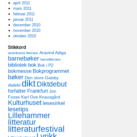
april 2011
mars 2011
februar 2011
januar 2011
desember 2010
november 2010
oktober 2010
Stikkord
Aravind Adiga
amerikansk litteratur
barnebøker
barnelitteratur
bibliotek
bok
Bok i P2
bokmesse
Bokprogrammet
bøker
Den store Gatsby
dikt
Diktdebut
dialekt
forfatter
Frankfurt
Jon
Fosse
Karl Ove Knausgård
Kulturhuset
lesesirkel
lesetips
Lillehammer
litteratur
litteraturfestival
Lyrikk