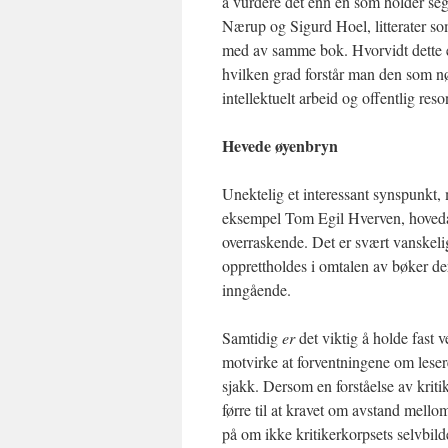
å vurdere det enn en som holder seg p
Nærup og Sigurd Hoel, litterater so
med av samme bok. Hvorvidt dette e
hvilken grad forstår man den som nø
intellektuelt arbeid og offentlig re
Hevede øyenbryn
Unektelig et interessant synspunkt, 
eksempel Tom Egil Hverven, hoveda
overraskende. Det er svært vanskelig
opprettholdes i omtalen av bøker de
inngående.
Samtidig
er
det viktig å holde fast v
motvirke at forventningene om lesere
sjakk. Dersom en forståelse av kri
førre til at kravet om avstand mellom
på om ikke kritikerkorpsets selvbilde