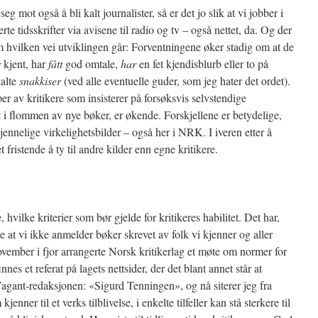
eg mot også å bli kalt journalister, så er det jo slik at vi jobber i
rte tidsskrifter via avisene til radio og tv – også nettet, da. Og der
om hvilken vei utviklingen går: Forventningene øker stadig om at de
r
kjent, har
fått
god omtale,
har
en fet kjendisblurb eller to på
kalte
snakkiser
(ved alle eventuelle guder, som jeg hater det ordet).
pper av kritikere som insisterer på forsøksvis selvstendige
i flommen av nye bøker, er økende. Forskjellene er betydelige,
jennelige virkelighetsbilder – også her i NRK. I iveren etter å
fristende å ty til andre kilder enn egne kritikere.
vilke kriterier som bør gjelde for kritikeres habilitet. Det har,
e at vi ikke anmelder bøker skrevet av folk vi kjenner og aller
november i fjor arrangerte Norsk kritikerlag et møte om normer for
nnes et referat på lagets nettsider, der det blant annet står at
gant-redaksjonen: «Sigurd Tenningen», og nå siterer jeg fra
jenner til et verks tilblivelse, i enkelte tilfeller kan stå sterkere til