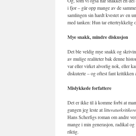
Og, som vi også har snakket en del
i fjor – går opp mange av de samme 
samlingen sin hardt kvestet av en un
med tanken: Hun tar ettertrykkelig 
Mye snakk, mindre diskusjon
Det ble veldig mye snakk og skrivin
av mulige realiteter bak denne histo
var eller virket alvorlig nok, eller 
diskuterte – og oftest fant kritikken 
Mislykkede forfattere
Det er ikke til å komme forbi at man
gangen jeg leste at
litteraturkritike
Hans Scherfigs roman om andre ver
mange i min generasjon, radikal og 
riktig.