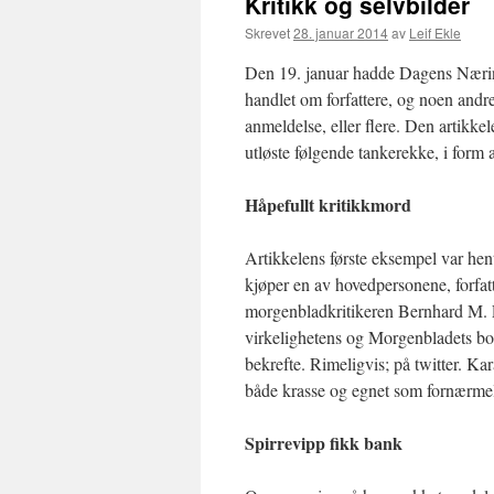
Kritikk og selvbilder
Skrevet
28. januar 2014
av
Leif Ekle
Den 19. januar hadde Dagens Næring
handlet om forfattere, og noen andre
anmeldelse, eller flere. Den artikkele
utløste følgende tankerekke, i for
Håpefullt kritikkmord
Artikkelens første eksempel var he
kjøper en av hovedpersonene, forfat
morgenbladkritikeren Bernhard M. 
virkelighetens og Morgenbladets bok
bekrefte. Rimeligvis; på twitter. Ka
både krasse og egnet som fornærmel
Spirrevipp fikk bank