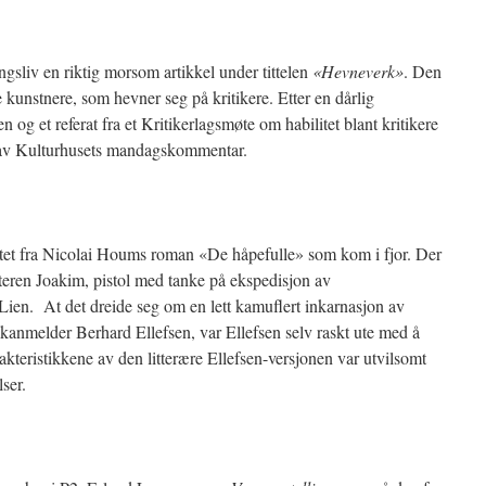
sliv en riktig morsom artikkel under tittelen
«Hevneverk»
. Den
 kunstnere, som hevner seg på kritikere. Etter en dårlig
n og et referat fra et Kritikerlagsmøte om habilitet blant kritikere
m av Kulturhusets mandagskommentar.
ntet fra Nicolai Houms roman «De håpefulle» som kom i fjor. Der
teren Joakim, pistol med tanke på ekspedisjon av
Lien.
At det dreide seg om en lett kamuflert inkarnasjon av
anmelder Berhard Ellefsen, var Ellefsen selv raskt ute med å
rakteristikkene av den litterære Ellefsen-versjonen var utvilsomt
ser.