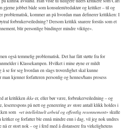
å klinisk avstand. Han viste til tidligere tiders kritikere som Carl
m gjerne jobbet både som konsulent/redaktør og kritiker – til og
r problematisk, kommer an på hvordan man definerer kritikken: I
ytral forbrukerveiledning? Dersom kritikk snarere forstås som et
sonnement, blir personlige bindinger mindre viktige».
men også temmelig problematisk. Det har fått støtte fra for
nmelder i Klassekampen. Hvilket i mine øyne er mildt
 å se for seg hvordan en slags troverdighet skal kunne
r man kjenner forfatteren personlig og hennes/hans prosess
ed at kritikken
ikke
er, eller bør være, forbrukerveiledning – og
, leserrespons på nett og generering av store antall klikk holdes i
tikken som
«et intellektuelt arbeid og offentlig resonnement»
skulle
 kritker og forfatter ble ennå mindre enn i dag, vil jeg nok undres
 nå er stort nok – og i ferd med å distansere fra virkelighetens