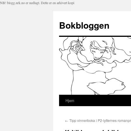
NB! blogg.nrk.no er nedlagt. Dette er en arkivert kopi
Bokbloggen
Hjem
Hopp
til
←
Tipp vinnerboka i P2-lytternes romanpr
innhold