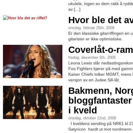
ukulele, ingen av dem rakk å rydd
av […]
Hvor ble det av
onsdag, februar 25th, 2009
Er den klassiske gitarriffingen e
gitarister er ikke optimistiske.
Coverlåt-o-ra
fredag, desember 5th, 2008
Leona Lewis slår nedlastingsreko
Foo Fighters kjører på med gammel
Kaiser Chiefs tolker MGMT, mens F
versjon av en Judee Sill-låt.
Bakmenn, Norg
bloggfantaster
i kveld
onsdag, oktober 22nd, 2008
I kveldens sending på NRK1 kl 23
Satyricon hardt ut mot nordmenn g