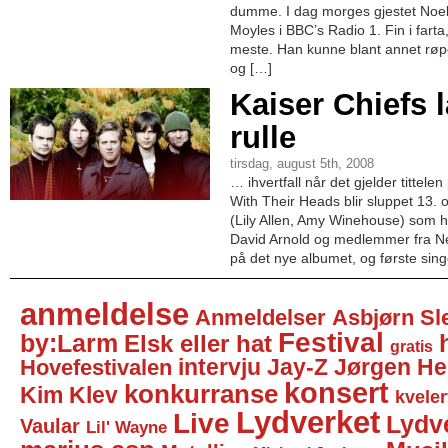
dumme. I dag morges gjestet Noel
Moyles i BBC’s Radio 1. Fin i far
meste. Han kunne blant annet røpe 
og […]
Kaiser Chiefs 
rulle
tirsdag, august 5th, 2008
… ihvertfall når det gjelder titte
With Their Heads blir sluppet 13.
(Lily Allen, Amy Winehouse) som ha
David Arnold og medlemmer fra Ne
på det nye albumet, og første sing
anmeldelse
Anmeldelser
Asbjørn Sl
Festival
by:Larm
Elsk eller hat
gratis
intervju
Jay-Z
Jørgen He
Hovefestivalen
konsert
konkurranse
Kim Klev
kveler
Lydverket
Live
Lydv
Vaular
Lil' Wayne