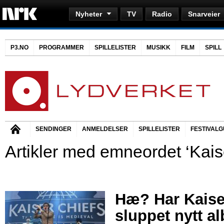
Nyheter
TV
Radio
Snarveier
P3.NO
PROGRAMMER
SPILLELISTER
MUSIKK
FILM
SPILL
SENDINGER
ANMELDELSER
SPILLELISTER
FESTIVALG
Artikler med emneordet ‘Kais
Hæ? Har Kaise
sluppet nytt a