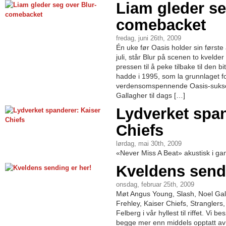
Liam gleder se
comebacket
fredag, juni 26th, 2009
Én uke før Oasis holder sin først
juli, står Blur på scenen to kvelder
pressen til å peke tilbake til den 
hadde i 1995, som la grunnlaget f
verdensomspennende Oasis-sukse
Gallagher til dags […]
Lydverket span
Chiefs
lørdag, mai 30th, 2009
«Never Miss A Beat» akustisk i g
Kveldens sendi
onsdag, februar 25th, 2009
Møt Angus Young, Slash, Noel Gal
Frehley, Kaiser Chiefs, Strangle
Felberg i vår hyllest til riffet. Vi
begge mer enn middels opptatt a