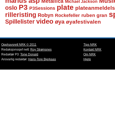
marius asp
Musi
Metallica
Michael Jackson
P3
plate
oslo
plateanmeldel
P3Sessions
sp
rilleristing
Robyn
Rockefeller
ruben gran
video
Spillelister
øya
øyafestivalen
Opphavsrett NRK © 2011
Tips NRK
Redaksjonssjef nett:
Roy Strømsnes
Kontakt NRK
Redaktør P3:
Tone Donald
Om NRK
Ansvarlig redaktør:
Hans-Tore Bjerkaas
Hjelp