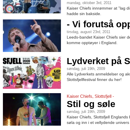
mandag, oktober 3rd, 2011
Kaiser Chiefs innrømmer at ”lag 
hadde sin bakside.
- Vi forutså o
tirsdag, august 23rd, 2011
Leeds-bandet Kaiser Chiefs sier de 
komme opptøyer i England.
Lydverket på Sl
søndag, juli 19th, 2009
Alle Lydverkets anmeldelser og ak
Slottsfjellfestival finner du her!
Kaiser Chiefs, Slottsfjell -
Stil og søle
søndag, juli 19th, 2009
Kaiser Chiefs, Slottsfjell Englands 
søla og inn i et vellydende univers