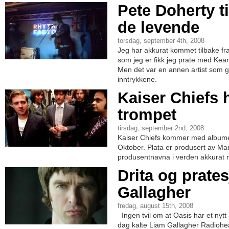
Pete Doherty t
de levende
torsdag, september 4th, 2008
Jeg har akkurat kommet tilbake fra
som jeg er fikk jeg prate med Kean
Men det var en annen artist som g
inntrykkene.
Kaiser Chiefs 
trompet
tirsdag, september 2nd, 2008
Kaiser Chiefs kommer med albume
Oktober. Plata er produsert av Mar
produsentnavna i verden akkurat 
Drita og prate
Gallagher
fredag, august 15th, 2008
Ingen tvil om at Oasis har et nyt
dag kalte Liam Gallagher Radiohe