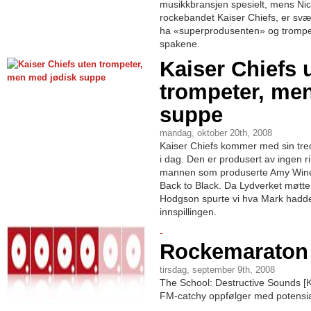
musikkbransjen spesielt, mens Nic
rockebandet Kaiser Chiefs, er svæ
ha «superprodusenten» og trompe
spakene.
Kaiser Chiefs 
trompeter, me
suppe
mandag, oktober 20th, 2008
Kaiser Chiefs kommer med sin tred
i dag. Den er produsert av ingen 
mannen som produserte Amy Wineh
Back to Black. Da Lydverket møtte 
Hodgson spurte vi hva Mark hadde
innspillingen.
-
Rockemaraton
tirsdag, september 9th, 2008
The School: Destructive Sounds [
FM-catchy oppfølger med potensial