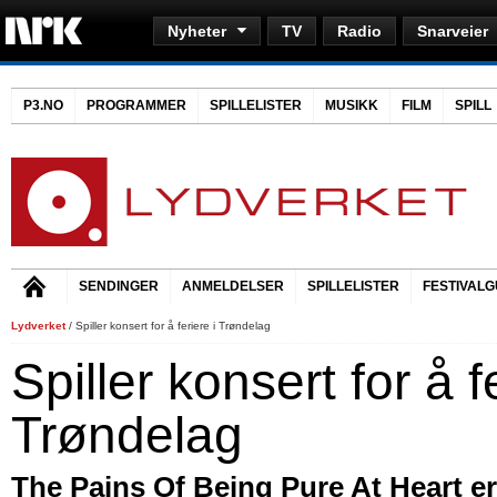
Nyheter
TV
Radio
Snarveier
P3.NO
PROGRAMMER
SPILLELISTER
MUSIKK
FILM
SPILL
SENDINGER
ANMELDELSER
SPILLELISTER
FESTIVALG
Lydverket
/ Spiller konsert for å feriere i Trøndelag
Spiller konsert for å f
Trøndelag
The Pains Of Being Pure At Heart er 