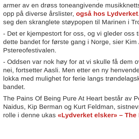
armer av en drøss toneangivende musikknetts
opp på diverse årslister,
også hos Lydverket
seg den skranglete støypopen til Marinen i T
- Det er kjempestort for oss, og vi gleder oss 
dette bandet for første gang i Norge, sier Kim
Pstereofestivalen.
- Oddsen var nok høy for at vi skulle få dem o
nei, fortsetter Aasli. Men etter en ny henvend
lokka med mulighet for ferie langs trøndelagsky
bandet.
The Pains Of Being Pure At Heart består av 
Naidus, Kip Berman og Kurt Feldman, sistnevnt
rolle i denne ukas
«Lydverket elsker» – The 