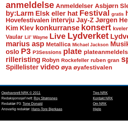
anmeldelse
Anmeldelser
Asbjørn Sl
Festival
by:Larm
Elsk eller hat
gratis
intervju
Jay-Z
Jørgen He
Hovefestivalen
konsert
konkurranse
Kim Klev
kveler
Lydverket
Live
Lydv
Vaular
Lil' Wayne
marius asp
Musi
Metallica
Michael Jackson
P3
plate
oslo
plateanmeldel
P3Sessions
sp
rilleristing
Robyn
Rockefeller
ruben gran
video
Spillelister
øya
øyafestivalen
Opphavsrett NRK © 2011
Tips NRK
Redaksjonssjef nett:
Roy Strømsnes
Kontakt NRK
Redaktør P3:
Tone Donald
Om NRK
Ansvarlig redaktør:
Hans-Tore Bjerkaas
Hjelp