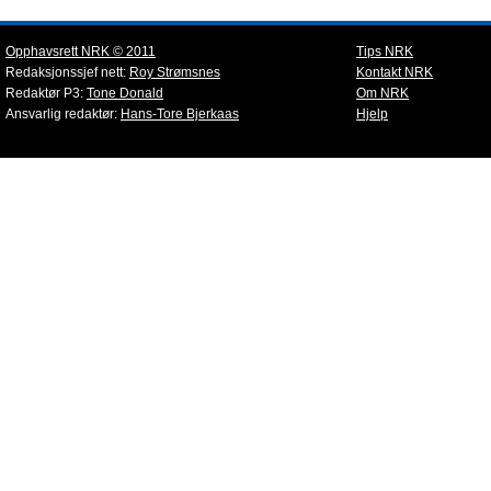
Opphavsrett NRK © 2011
Tips NRK
Redaksjonssjef nett:
Roy Strømsnes
Kontakt NRK
Redaktør P3:
Tone Donald
Om NRK
Ansvarlig redaktør:
Hans-Tore Bjerkaas
Hjelp