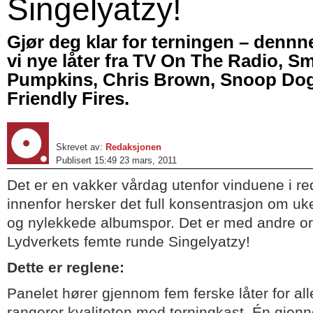
Singelyatzy!
Gjør deg klar for terningen – dennn
vi nye låter fra TV On The Radio, S
Pumpkins, Chris Brown, Snoop Dogg
Friendly Fires.
Skrevet av:
Redaksjonen
Publisert 15:49 23 mars, 2011
Det er en vakker vårdag utenfor vinduene i r
innenfor hersker det full konsentrasjon om uk
og nylekkede albumspor. Det er med andre or
Lydverkets femte runde Singelyatzy!
Dette er reglene:
Panelet hører gjennom fem ferske låter for all
rangerer kvaliteten med terningkast. Én gjenn