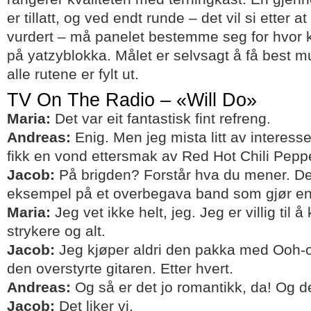
er tillatt, og ved endt runde – det vil si etter at
vurdert – må panelet bestemme seg for hvor k
på yatzyblokka. Målet er selvsagt å få best mu
alle rutene er fylt ut.
TV On The Radio – «Will Do»
Maria:
Det var eit fantastisk fint refreng.
Andreas:
Enig. Men jeg mista litt av interesse
fikk en vond ettersmak av Red Hot Chili Pepp
Jacob:
På brigden? Forstår hva du mener. Det
eksempel på et overbegava band som gjør en 
Maria:
Jeg vet ikke helt, jeg. Jeg er villig til
strykere og alt.
Jacob:
Jeg kjøper aldri den pakka med Ooh-
den overstyrte gitaren. Etter hvert.
Andreas:
Og så er det jo romantikk, da! Og det
Jacob:
Det liker vi.