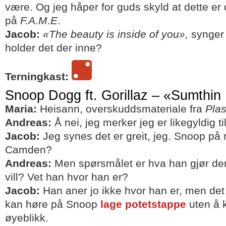
være. Og jeg håper for guds skyld at dette er 
på
F.A.M.E
.
Jacob:
«The beauty is inside of you»,
synger
holder det der inne?
Terningkast:
Snoop Dogg ft. Gorillaz – «Sumthin 
Maria:
Heisann, overskuddsmateriale fra
Plas
Andreas:
Å nei, jeg merker jeg er likegyldig t
Jacob:
Jeg synes det er greit, jeg. Snoop på
Camden?
Andreas:
Men spørsmålet er hva han gjør der
vill? Vet han hvor han er?
Jacob:
Han aner jo ikke hvor han er, men det sp
kan høre på Snoop
lage potetstappe
uten å 
øyeblikk.