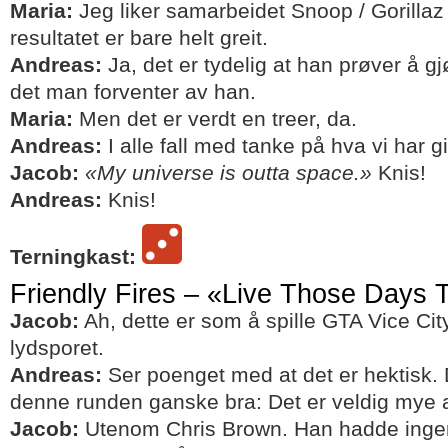
Maria:
Jeg liker samarbeidet Snoop / Gorillaz
resultatet er bare helt greit.
Andreas:
Ja, det er tydelig at han prøver å g
det man forventer av han.
Maria:
Men det er verdt en treer, da.
Andreas:
I alle fall med tanke på hva vi har git
Jacob:
«My universe is outta space.»
Knis!
Andreas:
Knis!
Terningkast:
Friendly Fires – «Live Those Days 
Jacob:
Ah, dette er som å spille GTA Vice Cit
lydsporet.
Andreas:
Ser poenget med at det er hektisk.
denne runden ganske bra: Det er veldig mye a
Jacob:
Utenom Chris Brown. Han hadde ingen