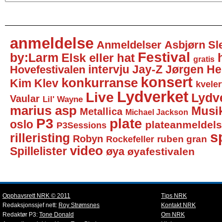
anmeldelse
Anmeldelser
Asbjørn Sl
Festival
by:Larm
Elsk eller hat
gratis
intervju
Jay-Z
Jørgen He
Hovefestivalen
konsert
konkurranse
Kim Klev
kveler
Lydverket
Live
Lydv
Vaular
Lil' Wayne
marius asp
Musi
Metallica
Michael Jackson
P3
plate
oslo
plateanmeldel
P3Sessions
sp
rilleristing
Robyn
Rockefeller
ruben gran
video
Spillelister
øya
øyafestivalen
Opphavsrett NRK © 2011
Tips NRK
Redaksjonssjef nett:
Roy Strømsnes
Kontakt NRK
Redaktør P3:
Tone Donald
Om NRK