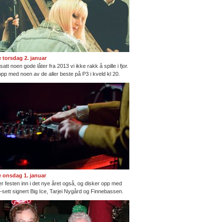
te torsdag 2. januar
satt noen gode låter fra 2013 vi ikke rakk å spille i fjor.
opp med noen av de aller beste på P3 i kveld kl 20.
te onsdag 1. januar
ter festen inn i det nye året også, og disker opp med
ng-sett signert Big Ice, Tarjei Nygård og Finnebassen.