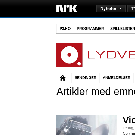
Nyheter
T
P3.NO
PROGRAMMER
SPILLELISTE
SENDINGER
ANMELDELSER
Artikler med emne
Vi
fredag,
Nye mu