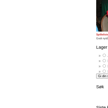
Spillelis
Godt nyttå
Lager 
Søk
Siste