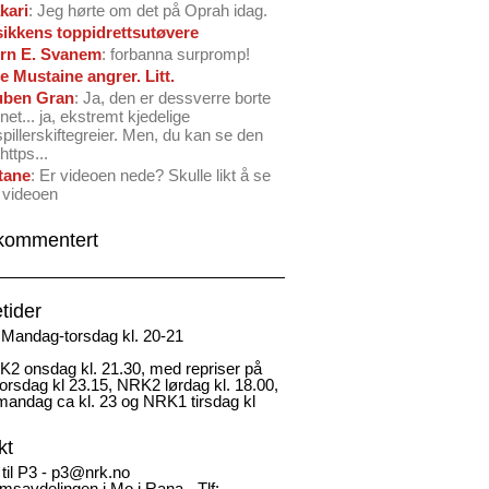
kari
: Jeg hørte om det på Oprah idag.
ikkens toppidrettsutøvere
rn E. Svanem
: forbanna surpromp!
e Mustaine angrer. Litt.
ben Gran
: Ja, den er dessverre borte
net... ja, ekstremt kjedelige
spillerskiftegreier. Men, du kan se den
https...
tane
: Er videoen nede? Skulle likt å se
 videoen
kommentert
tider
Mandag-torsdag kl. 20-21
2 onsdag kl. 21.30, med repriser på
rsdag kl 23.15, NRK2 lørdag kl. 18.00,
andag ca kl. 23 og NRK1 tirsdag kl
kt
 til P3 - p3@nrk.no
msavdelingen i Mo i Rana - Tlf: