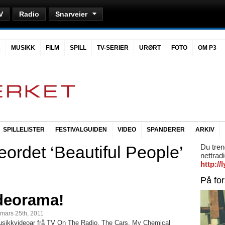
V
Radio
Snarveier
R
MUSIKK
FILM
SPILL
TV-SERIER
URØRT
FOTO
OM P3
SPILLELISTER
FESTIVALGUIDEN
VIDEO
SPANDERER
ARKIV
ordet ‘Beautiful People’
Du tren
nettrad
http:/
På fo
deorama!
 mars 25th, 2011
sikkvideoar frå TV On The Radio, The Cars, My Chemical