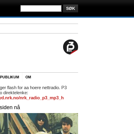
PUBLIKUM
OM
ger flash for aa hoere nettradio. P3
io direktelenke:
/lyd.nrk.no/nrk_radio_p3_mp3_h
rsiden nå