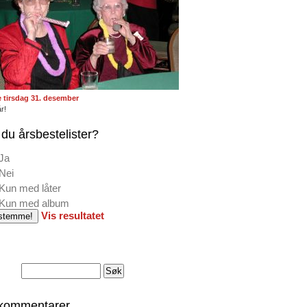
te tirsdag 31. desember
r!
du årsbestelister?
Ja
Nei
Kun med låter
Kun med album
Vis resultatet
 kommentarer