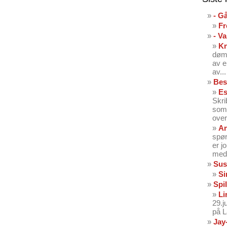
- G
Fr
- V
K
dømt
av e
av...
Bes
Es
Skri
som 
over
An
spør
er j
med 
Sus
Si
Spil
Li
29.
på 
Jay