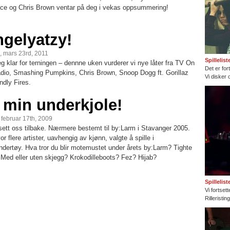
e og Chris Brown ventar på deg i vekas oppsummering!
ngelyatzy!
, mars 23rd, 2011
Spillelis
g klar for terningen – dennne uken vurderer vi nye låter fra TV On
Det er fort
dio, Smashing Pumpkins, Chris Brown, Snoop Dogg ft. Gorillaz
Vi disker 
ndly Fires.
 min underkjole!
, februar 17th, 2009
 sett oss tilbake. Nærmere bestemt til by:Larm i Stavanger 2005.
or flere artister, uavhengig av kjønn, valgte å spille i
dertøy. Hva tror du blir motemustet under årets by:Larm? Tighte
 Med eller uten skjegg? Krokodilleboots? Fez? Hijab?
Spillelis
Vi fortset
Rilleristi