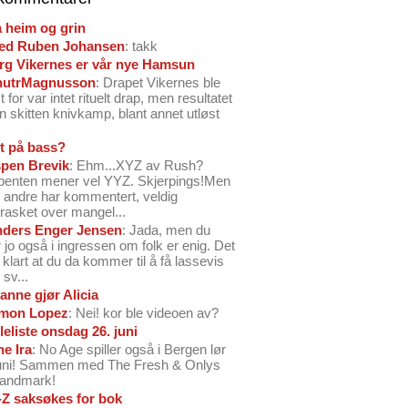
å heim og grin
ed Ruben Johansen
: takk
arg Vikernes er vår nye Hamsun
nutrMagnusson
: Drapet Vikernes ble
 for var intet rituelt drap, men resultatet
n skitten knivkamp, blant annet utløst
t på bass?
pen Brevik
: Ehm...XYZ av Rush?
benten mener vel YYZ. Skjerpings!Men
andre har kommentert, veldig
rasket over mangel...
ders Enger Jensen
: Jada, men du
 jo også i ingressen om folk er enig. Det
o klart at du da kommer til å få lassevis
sv...
anne gjør Alicia
mon Lopez
: Nei! kor ble videoen av?
leliste onsdag 26. juni
ne Ira
: No Age spiller også i Bergen lør
juni! Sammen med The Fresh & Onlys
Landmark!
-Z saksøkes for bok