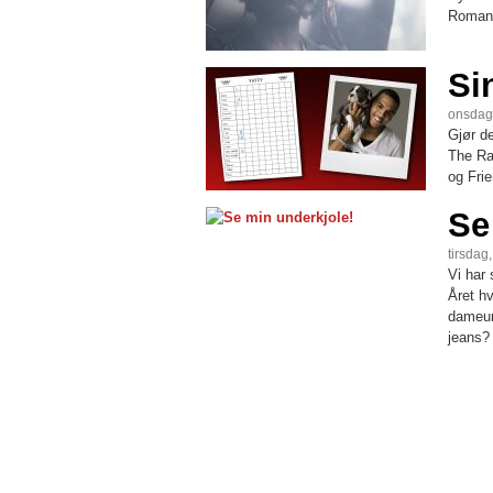
Romanc
Si
onsdag
Gjør de
The Ra
og Frie
Se
tirsdag
Vi har
Året hv
dameun
jeans?