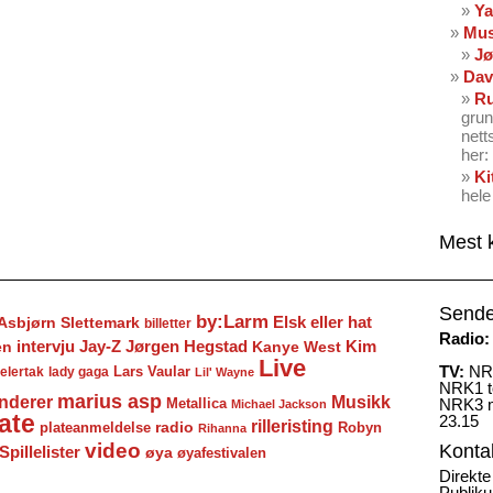
Ya
Mus
Jø
Dav
Ru
grun
nett
her: 
Ki
hele
Mest 
Sende
by:Larm
Elsk eller hat
Asbjørn Slettemark
billetter
Radio:
Jay-Z
Jørgen Hegstad
en
intervju
Kanye West
Kim
Live
TV:
NRK
Lars Vaular
lady gaga
elertak
Lil' Wayne
NRK1 to
marius asp
nderer
Musikk
Metallica
NRK3 m
Michael Jackson
ate
23.15
rilleristing
radio
plateanmeldelse
Robyn
Rihanna
video
Konta
Spillelister
øya
øyafestivalen
Direkte
Publiku