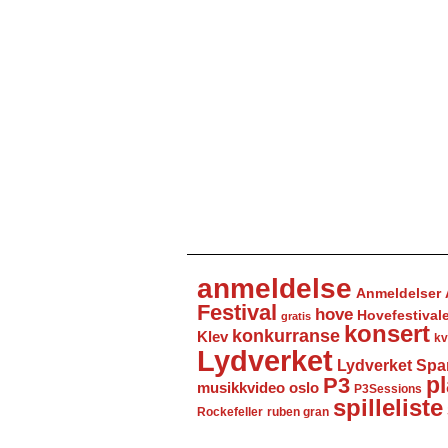
anmeldelse
Anmeldelser
Festival
hove
Hovefestival
gratis
konsert
konkurranse
Klev
kv
Lydverket
Lydverket Spa
P3
pl
musikkvideo
oslo
P3Sessions
spilleliste
Rockefeller
ruben gran