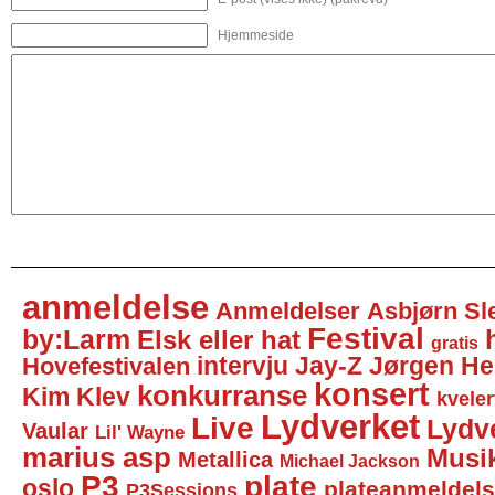
Hjemmeside
anmeldelse
Anmeldelser
Asbjørn Sl
Festival
by:Larm
Elsk eller hat
gratis
intervju
Jay-Z
Jørgen He
Hovefestivalen
konsert
konkurranse
Kim Klev
kveler
Lydverket
Live
Lydv
Vaular
Lil' Wayne
marius asp
Musi
Metallica
Michael Jackson
P3
plate
oslo
plateanmeldel
P3Sessions