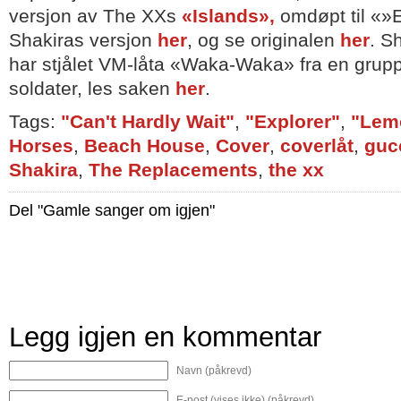
versjon av The XXs
«Islands»,
omdøpt til «»
Shakiras versjon
her
, og se originalen
her
. S
har stjålet VM-låta «Waka-Waka» fra en gru
soldater, les saken
her
.
Tags:
"Can't Hardly Wait"
,
"Explorer"
,
"Lem
Horses
,
Beach House
,
Cover
,
coverlåt
,
guc
Shakira
,
The Replacements
,
the xx
Del "Gamle sanger om igjen"
Legg igjen en kommentar
Navn (påkrevd)
E-post (vises ikke) (påkrevd)