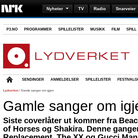
Nyheter
TV
Radio
Snarveier
P3.NO
PROGRAMMER
SPILLELISTER
MUSIKK
FILM
SPILL
SENDINGER
ANMELDELSER
SPILLELISTER
FESTIVALG
Lydverket
/ Gamle sanger om igjen
Gamle sanger om igj
Siste coverlåter ut kommer fra Bea
of Horses og Shakira. Denne gangen
Replacement, The XX og Gucci Man