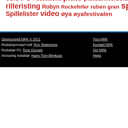
sp
rilleristing
Robyn
Rockefeller
ruben gran
video
Spillelister
øya
øyafestivalen
Opphavsrett NRK © 2011
Tips NRK
Redaksjonssjef nett:
Roy Strømsnes
Kontakt NRK
Redaktør P3:
Tone Donald
Om NRK
Ansvarlig redaktør:
Hans-Tore Bjerkaas
Hjelp