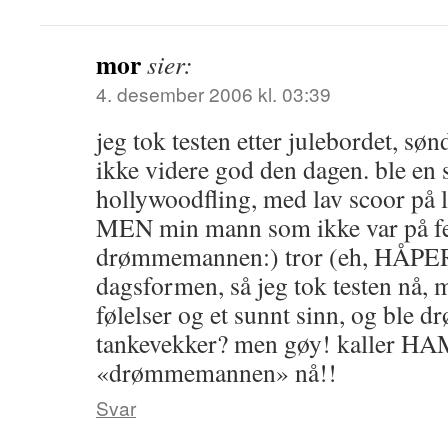
mor
sier:
4. desember 2006 kl. 03:39
jeg tok testen etter julebordet, sø
ikke videre god den dagen. ble en 
hollywoodfling, med lav scoor på 
MEN min mann som ikke var på fe
drømmemannen:) tror (eh, HÅPER)
dagsformen, så jeg tok testen nå, 
følelser og et sunnt sinn, og ble 
tankevekker? men gøy! kaller HAM
«drømmemannen» nå!!
Svar