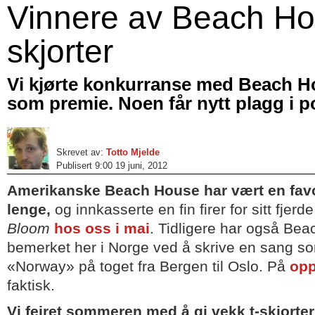
Vinnere av Beach Ho
skjorter
Vi kjørte konkurranse med Beach H
som premie. Noen får nytt plagg i p
Skrevet av:
Totto Mjelde
Publisert 9:00 19 juni, 2012
Amerikanske Beach House har vært en favor
lenge,
og innkasserte en fin firer for sitt fjerd
Bloom
hos oss i mai
. Tidligere har også Bea
bemerket her i Norge ved å skrive en sang s
«Norway» på toget fra Bergen til Oslo. På
opp
faktisk.
Vi feiret sommeren med å gi vekk t-skjort