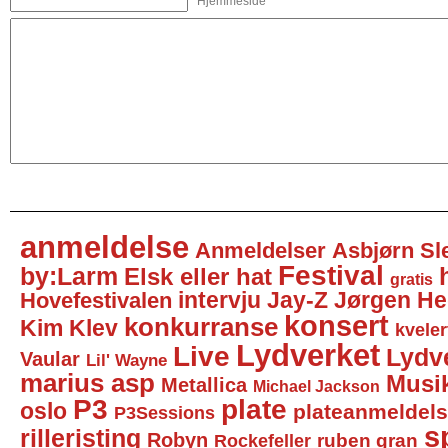
Hjemmeside
anmeldelse
Anmeldelser
Asbjørn Sl
Festival
by:Larm
Elsk eller hat
gratis
intervju
Jay-Z
Jørgen He
Hovefestivalen
konsert
konkurranse
Kim Klev
kveler
Lydverket
Live
Lydv
Vaular
Lil' Wayne
marius asp
Musi
Metallica
Michael Jackson
P3
plate
oslo
plateanmeldel
P3Sessions
sp
rilleristing
Robyn
Rockefeller
ruben gran