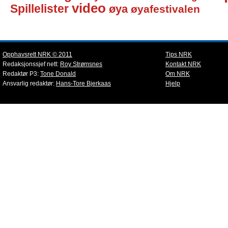
video
Spillelister
øya
øyafestivalen
Opphavsrett NRK © 2011
Tips NRK
Redaksjonssjef nett:
Roy Strømsnes
Kontakt NRK
Redaktør P3:
Tone Donald
Om NRK
Ansvarlig redaktør:
Hans-Tore Bjerkaas
Hjelp