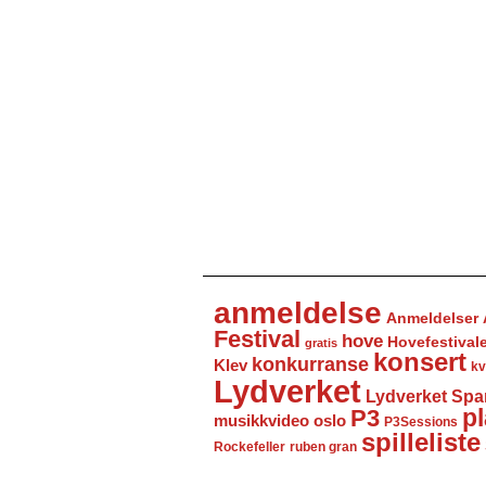
anmeldelse
Anmeldelser
Festival
hove
Hovefestival
gratis
konsert
konkurranse
Klev
kv
Lydverket
Lydverket Spa
P3
pl
musikkvideo
oslo
P3Sessions
spilleliste
Rockefeller
ruben gran