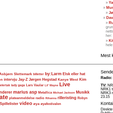
Ya
Mus
Jø
Dav
Ru
grun
nett
her: 
Ki
hele
Mest 
Sende
by:Larm
Elsk eller hat
Asbjørn Slettemark
billetter
Radio:
Jay-Z
Jørgen Hegstad
en
intervju
Kanye West
Kim
Live
TV:
NRK
Lars Vaular
lady gaga
elertak
Lil' Wayne
NRK1 to
marius asp
nderer
Musikk
Metallica
NRK3 m
Michael Jackson
ate
23.15
rilleristing
radio
plateanmeldelse
Robyn
Rihanna
video
Konta
Spillelister
øya
øyafestivalen
Direkte
Publiku