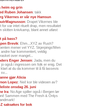
å heim og grin
ed Ruben Johansen
: takk
arg Vikernes er vår nye Hamsun
nutrMagnusson
: Drapet Vikernes ble
 for var intet rituelt drap, men resultatet
n skitten knivkamp, blant annet utløst
t på bass?
pen Brevik
: Ehm...XYZ av Rush?
benten mener vel YYZ. Skjerpings!Men
andre har kommentert, veldig
rasket over mangel...
ders Enger Jensen
: Jada, men du
 jo også i ingressen om folk er enig. Det
o klart at du da kommer til å få lassevis
sv...
anne gjør Alicia
mon Lopez
: Nei! kor ble videoen av?
leliste onsdag 26. juni
ne Ira
: No Age spiller også i Bergen lør
juni! Sammen med The Fresh & Onlys
Landmark!
-Z saksøkes for bok