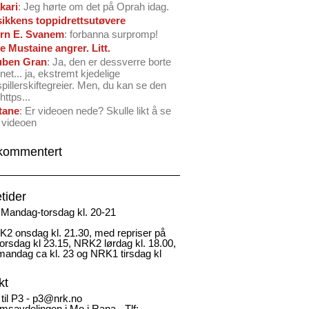
kari
: Jeg hørte om det på Oprah idag.
ikkens toppidrettsutøvere
rn E. Svanem
: forbanna surpromp!
e Mustaine angrer. Litt.
ben Gran
: Ja, den er dessverre borte
net... ja, ekstremt kjedelige
spillerskiftegreier. Men, du kan se den
https...
tane
: Er videoen nede? Skulle likt å se
 videoen
kommentert
tider
Mandag-torsdag kl. 20-21
2 onsdag kl. 21.30, med repriser på
rsdag kl 23.15, NRK2 lørdag kl. 18.00,
andag ca kl. 23 og NRK1 tirsdag kl
kt
 til P3 - p3@nrk.no
msavdelingen i Mo i Rana - Tlf: