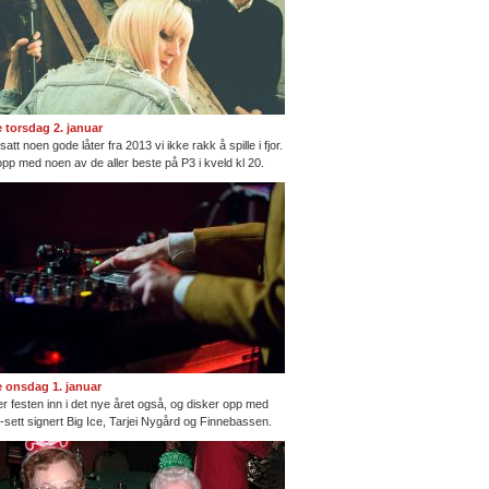
te torsdag 2. januar
satt noen gode låter fra 2013 vi ikke rakk å spille i fjor.
opp med noen av de aller beste på P3 i kveld kl 20.
te onsdag 1. januar
ter festen inn i det nye året også, og disker opp med
ng-sett signert Big Ice, Tarjei Nygård og Finnebassen.