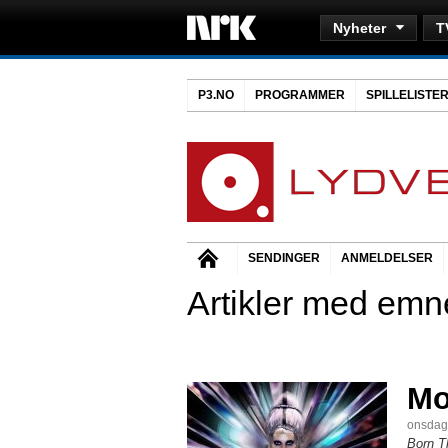
Nyheter
T
P3.NO
PROGRAMMER
SPILLELISTE
SENDINGER
ANMELDELSER
Artikler med emne
Mo
onsdag,
Born T