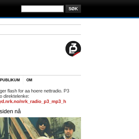
PUBLIKUM
OM
ger flash for aa hoere nettradio. P3
io direktelenke:
/lyd.nrk.no/nrk_radio_p3_mp3_h
rsiden nå