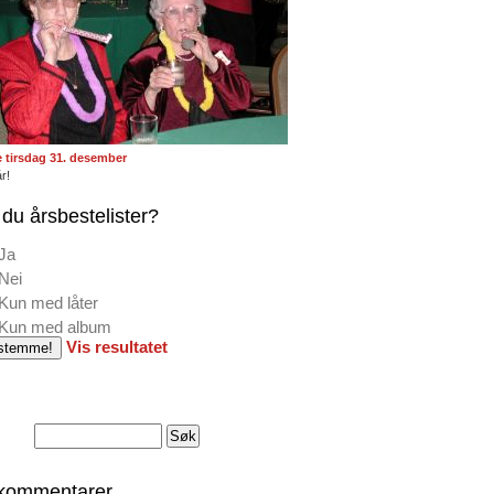
te tirsdag 31. desember
r!
du årsbestelister?
Ja
Nei
Kun med låter
Kun med album
Vis resultatet
 kommentarer