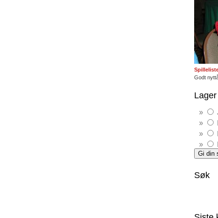
Spillelis
Godt nyttå
Lager 
Søk
Siste