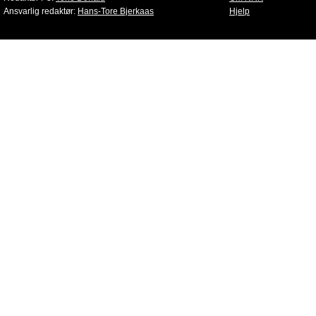
Ansvarlig redaktør:
Hans-Tore Bjerkaas
Hjelp