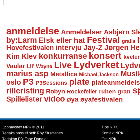
anmeldelse
Anmeldelser
Asbjørn Sl
Festival
by:Larm
Elsk eller hat
gratis
intervju
Jay-Z
Jørgen He
Hovefestivalen
konsert
konkurranse
Kim Klev
kveler
Lydverket
Live
Lydv
Vaular
Lil' Wayne
marius asp
Musi
Metallica
Michael Jackson
P3
plate
oslo
plateanmeldel
P3Sessions
sp
rilleristing
Robyn
Rockefeller
ruben gran
video
Spillelister
øya
øyafestivalen
Opphavsrett NRK © 2011
Tips NRK
Redaksjonssjef nett:
Roy Strømsnes
Kontakt NRK
Redaktør P3:
Tone Donald
Om NRK