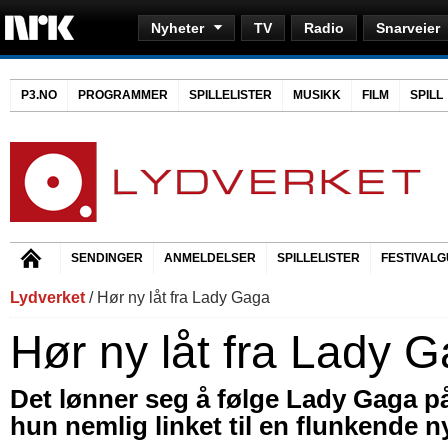
Nyheter
TV
Radio
Snarveier
P3.NO
PROGRAMMER
SPILLELISTER
MUSIKK
FILM
SPILL
SENDINGER
ANMELDELSER
SPILLELISTER
FESTIVALG
Lydverket
/ Hør ny låt fra Lady Gaga
Hør ny låt fra Lady 
Det lønner seg å følge Lady Gaga på
hun nemlig linket til en flunkende ny