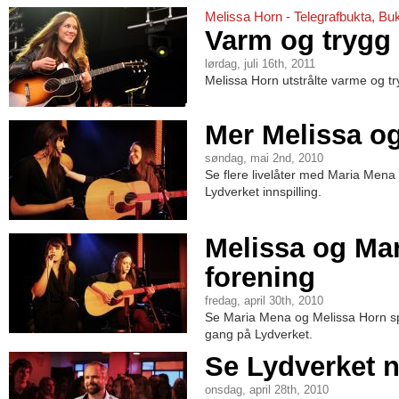
Melissa Horn - Telegrafbukta, Buk
Varm og trygg
lørdag, juli 16th, 2011
Melissa Horn utstrålte varme og tr
Mer Melissa o
søndag, mai 2nd, 2010
Se flere livelåter med Maria Mena
Lydverket innspilling.
Melissa og Mar
forening
fredag, april 30th, 2010
Se Maria Mena og Melissa Horn spi
gang på Lydverket.
Se Lydverket n
onsdag, april 28th, 2010