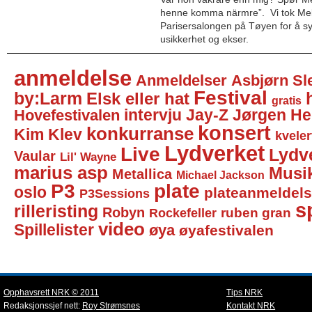
henne komma närmre”. Vi tok Mel
Parisersalongen på Tøyen for å sy
usikkerhet og ekser.
anmeldelse
Anmeldelser
Asbjørn Sl
Festival
by:Larm
Elsk eller hat
gratis
intervju
Jay-Z
Jørgen He
Hovefestivalen
konsert
konkurranse
Kim Klev
kveler
Lydverket
Live
Lydv
Vaular
Lil' Wayne
marius asp
Musi
Metallica
Michael Jackson
P3
plate
oslo
plateanmeldel
P3Sessions
sp
rilleristing
Robyn
Rockefeller
ruben gran
video
Spillelister
øya
øyafestivalen
Opphavsrett NRK © 2011
Tips NRK
Redaksjonssjef nett:
Roy Strømsnes
Kontakt NRK