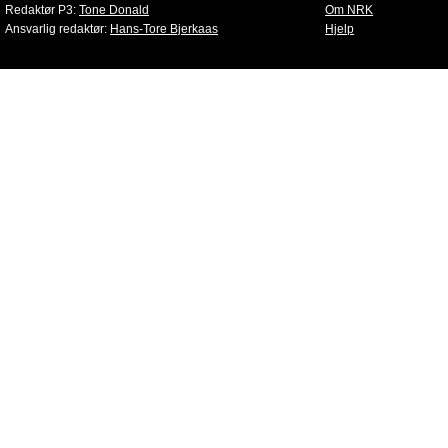
Redaktør P3:
Tone Donald
Om NRK
Ansvarlig redaktør:
Hans-Tore Bjerkaas
Hjelp