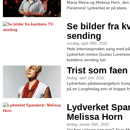
Maria Mena og Melissa Horn, den 
Paramore! Lydverket er på plass.
Se bilder fra 
sending
onsdag, april 28th, 2010
Hele Internasjonalen sang med 
Lydverket mintes Gustav Lorentzen
kveldens sending her.
Trist som faen
fredag, april 2nd, 2010
Lydverkets påskeevangelium hump
på en Langfredag enn et knippe fry
Lydverket Spa
Melissa Horn
lørdag, januar 16th, 2010
Var hon vakrare enn mig? Spør Meli