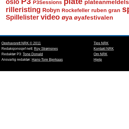
P3
plate
oslo
plateanmeldel
P3Sessions
sp
rilleristing
Robyn
Rockefeller
ruben gran
video
Spillelister
øya
øyafestivalen
Opphavsrett NRK © 2011
Tips NRK
Redaksjonssjef nett:
Roy Strømsnes
Kontakt NRK
Redaktør P3:
Tone Donald
Om NRK
Ansvarlig redaktør:
Hans-Tore Bjerkaas
Hjelp