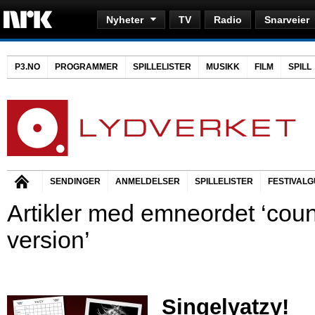
Nyheter
TV
Radio
Snarveier
P3.NO
PROGRAMMER
SPILLELISTER
MUSIKK
FILM
SPILL
SENDINGER
ANMELDELSER
SPILLELISTER
FESTIVALG
Artikler med emneordet ‘coun
version’
Singelyatzy!