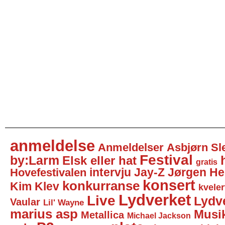
anmeldelse
Anmeldelser
Asbjørn Sl
Festival
by:Larm
Elsk eller hat
gratis
intervju
Jay-Z
Jørgen He
Hovefestivalen
konsert
konkurranse
Kim Klev
kveler
Lydverket
Live
Lydv
Vaular
Lil' Wayne
marius asp
Musi
Metallica
Michael Jackson