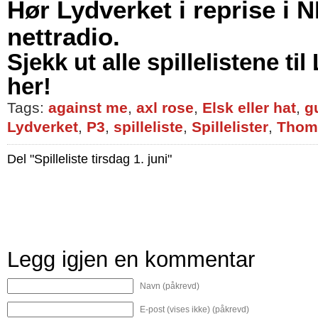
Hør Lydverket i reprise i 
nettradio.
Sjekk ut alle spillelistene ti
her!
Tags:
against me
,
axl rose
,
Elsk eller hat
,
g
Lydverket
,
P3
,
spilleliste
,
Spillelister
,
Thom
Del "Spilleliste tirsdag 1. juni"
Legg igjen en kommentar
Navn (påkrevd)
E-post (vises ikke) (påkrevd)