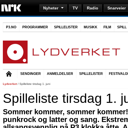
Nyheter
TV
Radio
Snarveier
P3.NO
PROGRAMMER
SPILLELISTER
MUSIKK
FILM
SPILL
SENDINGER
ANMELDELSER
SPILLELISTER
FESTIVALG
Lydverket
/ Spilleliste tirsdag 1. juni
Spilleliste tirsdag 1. j
Sommer kommer, sommer kommer! 
punkrock og latter og sang. Ekstre
allsangsvennlig på P3 klokka åtte. 