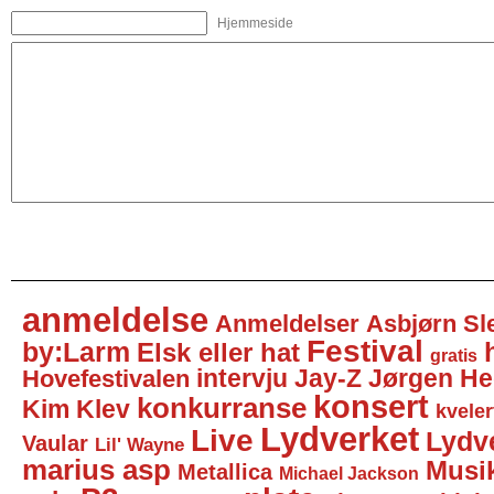
Hjemmeside
anmeldelse
Anmeldelser
Asbjørn Sl
Festival
by:Larm
Elsk eller hat
gratis
intervju
Jay-Z
Jørgen He
Hovefestivalen
konsert
konkurranse
Kim Klev
kveler
Lydverket
Live
Lydv
Vaular
Lil' Wayne
marius asp
Musi
Metallica
Michael Jackson