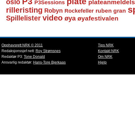
P3
plate
oslo
plateanmeldel
P3Sessions
sp
rilleristing
Robyn
Rockefeller
ruben gran
video
Spillelister
øya
øyafestivalen
Opphavsrett NRK © 2011
Tips NRK
Redaksjonssjef nett:
Roy Strømsnes
Kontakt NRK
Redaktør P3:
Tone Donald
Om NRK
Ansvarlig redaktør:
Hans-Tore Bjerkaas
Hjelp