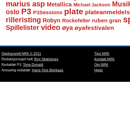
marius asp
Musi
Metallica
Michael Jackson
P3
plate
oslo
plateanmeldel
P3Sessions
sp
rilleristing
Robyn
Rockefeller
ruben gran
video
Spillelister
øya
øyafestivalen
Opphavsrett NRK © 2011
Tips NRK
Redaksjonssjef nett:
Roy Strømsnes
Kontakt NRK
Redaktør P3:
Tone Donald
Om NRK
Ansvarlig redaktør:
Hans-Tore Bjerkaas
Hjelp