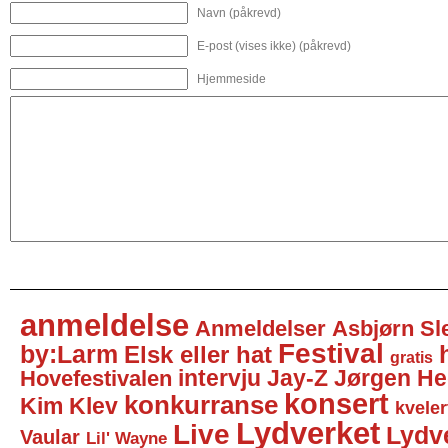
Navn (påkrevd)
E-post (vises ikke) (påkrevd)
Hjemmeside
anmeldelse
Anmeldelser
Asbjørn Sl
Festival
by:Larm
Elsk eller hat
gratis
intervju
Jay-Z
Jørgen He
Hovefestivalen
konsert
konkurranse
Kim Klev
kveler
Lydverket
Live
Lydv
Vaular
Lil' Wayne