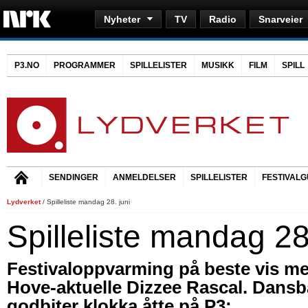
Nyheter
TV
Radio
Snarveier
P3.NO
PROGRAMMER
SPILLELISTER
MUSIKK
FILM
SPILL
SENDINGER
ANMELDELSER
SPILLELISTER
FESTIVALG
Lydverket
/ Spilleliste mandag 28. juni
Spilleliste mandag 28
Festivaloppvarming på beste vis me
Hove-aktuelle Dizzee Rascal. Dansb
godbiter klokka åtte på P3: