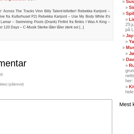
Sus
Si
n’ Across The Tracks Vinn Billy Talent-billetter! Rebekka Karijord –
Spil
ive fra Kulturhuset P2) Rebekka Karijord – Use My Body While It’s
Li
k Lamar – Swimming Pools (Drank) Finfint fra flinkis I Was A King –
29.
120 Days – C-Musik Sterke låter tåler sterk sol [...]
på 
Jay
Ya
Mus
Jø
Dav
mentar
Ru
grun
d)
nett
her: 
 ikke) (påkrevd)
Ki
hele
Mest 