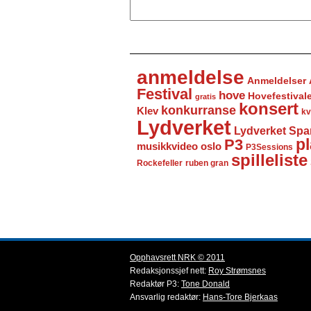
anmeldelse
Anmeldelser
Festival
hove
Hovefestival
gratis
konsert
konkurranse
Klev
kv
Lydverket
Lydverket Spa
P3
pl
musikkvideo
oslo
P3Sessions
spilleliste
Rockefeller
ruben gran
Opphavsrett NRK © 2011
Redaksjonssjef nett:
Roy Strømsnes
Redaktør P3:
Tone Donald
Ansvarlig redaktør:
Hans-Tore Bjerkaas