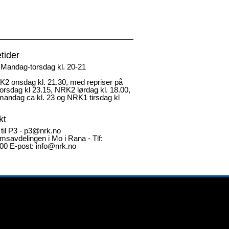
tider
Mandag-torsdag kl. 20-21
2 onsdag kl. 21.30, med repriser på
rsdag kl 23.15, NRK2 lørdag kl. 18.00,
andag ca kl. 23 og NRK1 tirsdag kl
kt
 til P3 - p3@nrk.no
msavdelingen i Mo i Rana - Tlf:
00 E-post: info@nrk.no