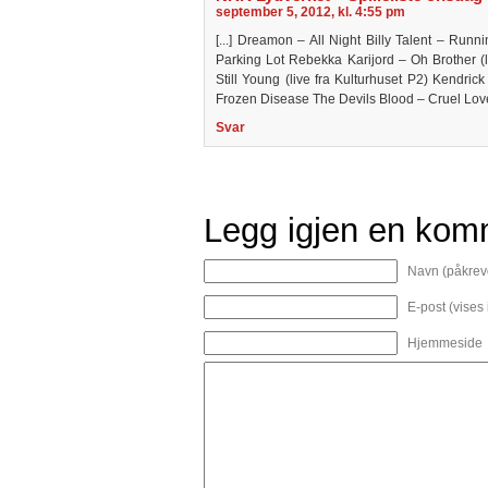
september 5, 2012, kl. 4:55 pm
[...] Dreamon – All Night Billy Talent – Runni
Parking Lot Rebekka Karijord – Oh Brother (l
Still Young (live fra Kulturhuset P2) Kendric
Frozen Disease The Devils Blood – Cruel Lover 
Svar
Legg igjen en kom
Navn (påkrev
E-post (vises
Hjemmeside