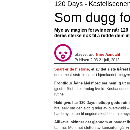
120 Days - Kastellscenen, 
Som dugg fo
Mye av magien forsvinner når 120 
deres sterke nok til å redde dem in
Skrevet av:
Trine Aandahl
Publisert 2:03 21 juli, 2012
Snart er de historie
, et av det siste tiår
deres nest siste konsert i hjemlandet, begyn
Frontfigur Ådne Meisfjord ser nemlig ut 
gjester Slottsfjell fredag kveld. Kristiansunde
rutine.
Heldigvis har 120 Days nettopp gode rutin
bra, selv om den aldri gløder av overskudd –
harde hyllesten til ungdomsklubben i hjembye
Allikevel skinner det gjennom at bandet ik
tamme. Men mot slutten av konserten går vi 