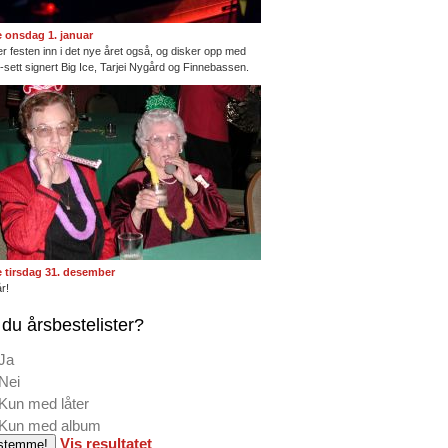
te onsdag 1. januar
ter festen inn i det nye året også, og disker opp med
ng-sett signert Big Ice, Tarjei Nygård og Finnebassen.
te tirsdag 31. desember
r!
du årsbestelister?
Ja
Nei
Kun med låter
Kun med album
Vis resultatet