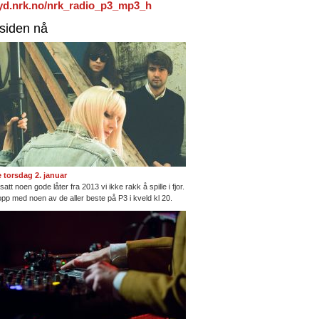
/lyd.nrk.no/nrk_radio_p3_mp3_h
rsiden nå
te torsdag 2. januar
satt noen gode låter fra 2013 vi ikke rakk å spille i fjor.
opp med noen av de aller beste på P3 i kveld kl 20.