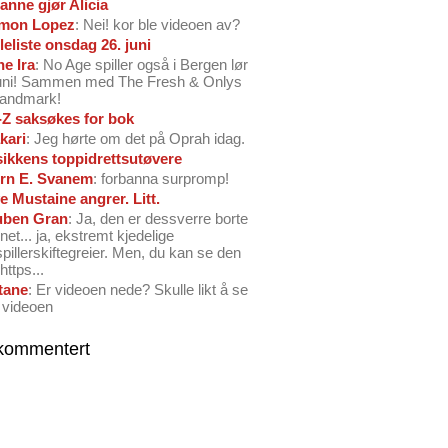
anne gjør Alicia
mon Lopez
: Nei! kor ble videoen av?
leliste onsdag 26. juni
ne Ira
: No Age spiller også i Bergen lør
juni! Sammen med The Fresh & Onlys
Landmark!
-Z saksøkes for bok
kari
: Jeg hørte om det på Oprah idag.
ikkens toppidrettsutøvere
rn E. Svanem
: forbanna surpromp!
e Mustaine angrer. Litt.
ben Gran
: Ja, den er dessverre borte
net... ja, ekstremt kjedelige
spillerskiftegreier. Men, du kan se den
https...
tane
: Er videoen nede? Skulle likt å se
 videoen
kommentert