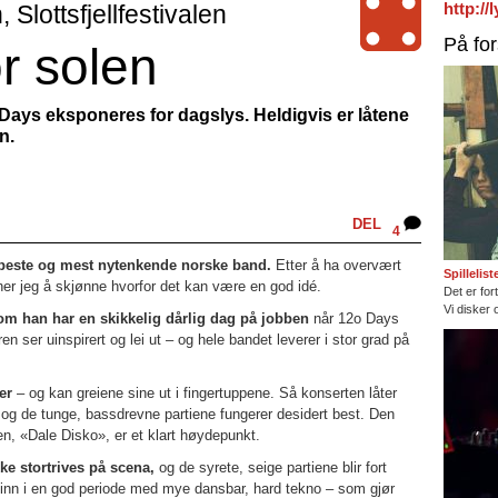
http:/
Slottsfjellfestivalen
På fo
r solen
Days eksponeres for dagslys. Heldigvis er låtene
n.
DEL
4
est beste og mest nytenkende norske band.
Etter å ha overvært
Spillelis
ner jeg å skjønne hvorfor det kan være en god idé.
Det er fort
Vi disker 
som han har en skikkelig dårlig dag på jobben
når 12o Days
ren ser uinspirert og lei ut – og hele bandet leverer i stor grad på
er
– og kan greiene sine ut i fingertuppene. Så konserten låter
 og de tunge, bassdrevne partiene fungerer desidert best. Den
n, «Dale Disko», er et klart høydepunkt.
ke stortrives på scena,
og de syrete, seige partiene blir fort
inn i en god periode med mye dansbar, hard tekno – som gjør