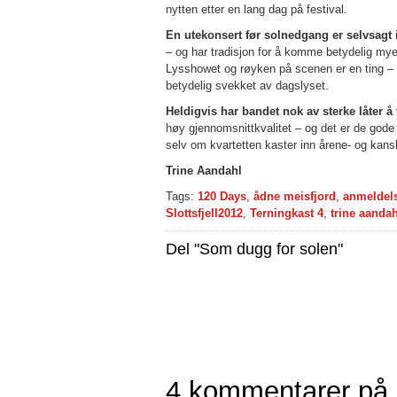
nytten etter en lang dag på festival.
En utekonsert før solnedgang er selvsagt 
– og har tradisjon for å komme betydelig mye m
Lysshowet og røyken på scenen er en ting – 
betydelig svekket av dagslyset.
Heldigvis har bandet nok av sterke låter å 
høy gjennomsnittkvalitet – og det er de gode
selv om kvartetten kaster inn årene- og kansk
Trine Aandahl
Tags:
120 Days
,
ådne meisfjord
,
anmeldel
Slottsfjell2012
,
Terningkast 4
,
trine aandah
Del "Som dugg for solen"
4 kommentarer på 