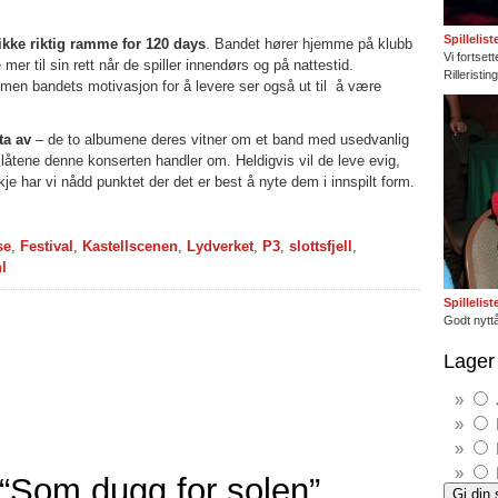
Spillelis
ikke riktig ramme for 120 days
. Bandet hører hjemme på klubb
Vi fortset
er til sin rett når de spiller innendørs og på nattestid.
Rilleristi
men bandets motivasjon for å levere ser også ut til å være
ta av
– de to albumene deres vitner om et band med usedvanlig
 låtene denne konserten handler om. Heldigvis vil de leve evig,
je har vi nådd punktet der det er best å nyte dem i innspilt form.
se
,
Festival
,
Kastellscenen
,
Lydverket
,
P3
,
slottsfjell
,
l
Spillelis
Godt nyttå
Lager 
“Som dugg for solen”