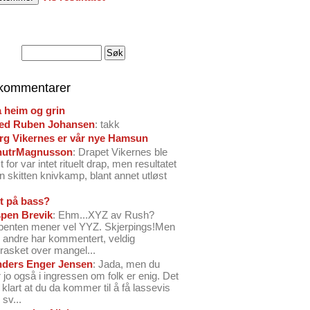
 kommentarer
å heim og grin
ed Ruben Johansen
: takk
arg Vikernes er vår nye Hamsun
nutrMagnusson
: Drapet Vikernes ble
 for var intet rituelt drap, men resultatet
n skitten knivkamp, blant annet utløst
t på bass?
pen Brevik
: Ehm...XYZ av Rush?
benten mener vel YYZ. Skjerpings!Men
andre har kommentert, veldig
rasket over mangel...
ders Enger Jensen
: Jada, men du
 jo også i ingressen om folk er enig. Det
o klart at du da kommer til å få lassevis
sv...