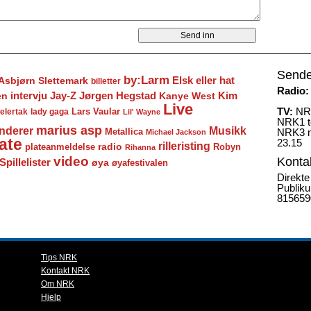
Sende
by:Larm
Elsk eller hat
Asbjørn Slettemark
billetter
Radio:
Jay-Z
Jørgen Hegstad
en
intervju
Kanye West
Kim
Live
TV:
NRK
Lars Vaular
lady gaga
elertak
Lil' Wayne
NRK1 to
marius asp
nderer
Musikk
Metallica
NRK3 m
Michael Jackson
ate
23.15
rilleristing
radio
plateanmeldelse
Robyn
Rihanna
video
Konta
Spillelister
øya
øyafestivalen
Direkte
Publiku
815659
Tips NRK
Kontakt NRK
Om NRK
Hjelp