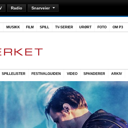
V
Radio
Snarveier
R
MUSIKK
FILM
SPILL
TV-SERIER
URØRT
FOTO
OM P3
SPILLELISTER
FESTIVALGUIDEN
VIDEO
SPANDERER
ARKIV