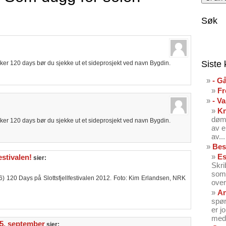
Søk
Siste
iker 120 days bør du sjekke ut et sideprosjekt ved navn Bygdin.
- G
Fr
- V
K
dømt
iker 120 days bør du sjekke ut et sideprosjekt ved navn Bygdin.
av e
av...
Bes
Es
estivalen!
sier:
Skri
som 
/6) 120 Days på Slottsfjellfestivalen 2012. Foto: Kim Erlandsen, NRK
over
An
spør
er j
med 
 5. september
sier: