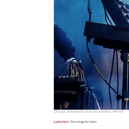
120 Days, Slottsfjell 2012 (Foto: Kim Erlandsen, NRK P3)
Lydverket
/ Som dugg for solen