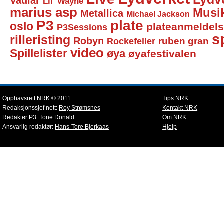
Vaular
Lil' Wayne
marius asp
Musi
Metallica
Michael Jackson
P3
plate
oslo
plateanmeldel
P3Sessions
sp
rilleristing
Robyn
Rockefeller
ruben gran
video
Spillelister
øya
øyafestivalen
Opphavsrett NRK © 2011
Tips NRK
Redaksjonssjef nett:
Roy Strømsnes
Kontakt NRK
Redaktør P3:
Tone Donald
Om NRK
Ansvarlig redaktør:
Hans-Tore Bjerkaas
Hjelp