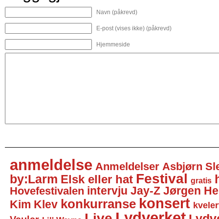
Navn (påkrevd)
E-post (vises ikke) (påkrevd)
Hjemmeside
anmeldelse
Anmeldelser
Asbjørn Sl
Festival
by:Larm
Elsk eller hat
gratis
intervju
Jay-Z
Jørgen He
Hovefestivalen
konsert
konkurranse
Kim Klev
kveler
Lydverket
Live
Lydv