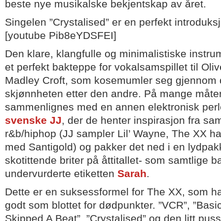
beste nye musikalske bekjentskap av året.
Singelen ”Crystalised” er en perfekt introduks
[youtube Pib8eYDSFEI]
Den klare, klangfulle og minimalistiske instr
et perfekt bakteppe for vokalsamspillet til Ol
Madley Croft, som kosemumler seg gjennom 
skjønnheten etter den andre. På mange måter
sammenlignes med en annen elektronisk perl
svenske JJ
, der de henter inspirasjon fra s
r&b/hiphop (JJ sampler Lil’ Wayne, The XX har
med Santigold) og pakker det ned i en lydpakk
skotittende briter på åttitallet- som samtlige 
undervurderte etiketten
Sarah
.
Dette er en suksessformel for The XX, som ha
godt som blottet for dødpunkter. ”VCR”, ”Basi
Skipped A Beat”, ”Crystalised” og den litt pu