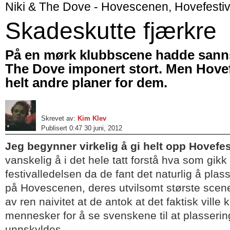
Niki & The Dove - Hovescenen, Hovefesti
Skadeskutte fjærkre
På en mørk klubbscene hadde sanns
The Dove imponert stort. Men Hove
helt andre planer for dem.
Skrevet av:
Kim Klev
Publisert 0:47 30 juni, 2012
Jeg begynner virkelig å gi helt opp Hovefe
vanskelig å i det hele tatt forstå hva som gi
festivalledelsen da de fant det naturlig å pla
på Hovescenen, deres utvilsomt største scene. 
av ren naivitet at de antok at det faktisk vill
mennesker for å se svenskene til at plasseri
unnskyldes.