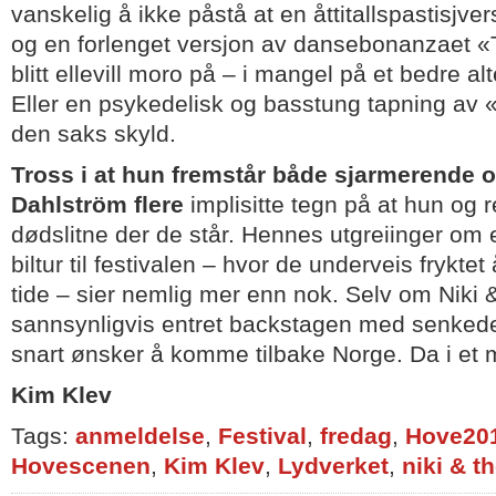
vanskelig å ikke påstå at en åttitallspastisjve
og en forlenget versjon av dansebonanzaet «
blitt ellevill moro på – i mangel på et bedre al
Eller en psykedelisk og basstung tapning av «
den saks skyld.
Tross i at hun fremstår både sjarmerende o
Dahlström flere
implisitte tegn på at hun og 
dødslitne der de står. Hennes utgreiinger om e
biltur til festivalen – hvor de underveis frykte
tide – sier nemlig mer enn nok. Selv om Niki
sannsynligvis entret backstagen med senkede
snart ønsker å komme tilbake Norge. Da i et m
Kim Klev
Tags:
anmeldelse
,
Festival
,
fredag
,
Hove20
Hovescenen
,
Kim Klev
,
Lydverket
,
niki & t