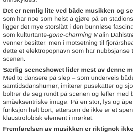
Det er nemlig lite ved både musikken og 
som har noe som helst å gjøre på en stadions
ligger det mye storslått i den bunnløse fascin
som kulturtante-
gone
-
charming
Malin Dahlst
venner besitter, men i motsetning til fjorårsh
dette et elektropopnavn som har nubbsjanse ti
scenen.
Særlig sceneshowet lider mest av denne m
Med to dansere på slep – som underveis båd
samtidsdanshumør, imiterer pusekatter og sjo
boltrer de seg rundt på scenen og lefler med
småeksentriske image. På en stor, lys og åpe
funksjon helt bort, ettersom de ikke er et sp
klaustrofobisk element i mørket.
Fremførelsen av musikken er riktignok ikk