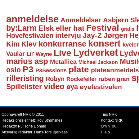
anmeldelse
Anmeldelser
Asbjørn Sl
Festival
by:Larm
Elsk eller hat
gratis
intervju
Jay-Z
Jørgen He
Hovefestivalen
konsert
konkurranse
Kim Klev
kveler
Lydverket
Live
Lydv
Vaular
Lil' Wayne
marius asp
Musi
Metallica
Michael Jackson
P3
plate
oslo
plateanmeldel
P3Sessions
sp
rilleristing
Robyn
Rockefeller
ruben gran
video
Spillelister
øya
øyafestivalen
Opphavsrett NRK © 2011
Tips NRK
Redaksjonssjef nett:
Roy Strømsnes
Kontakt NRK
Redaktør P3:
Tone Donald
Om NRK
Ansvarlig redaktør:
Hans-Tore Bjerkaas
Hjelp