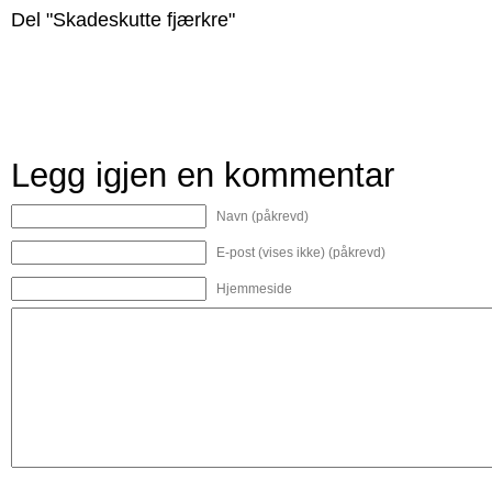
Del "Skadeskutte fjærkre"
Legg igjen en kommentar
Navn (påkrevd)
E-post (vises ikke) (påkrevd)
Hjemmeside