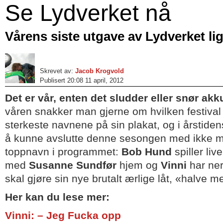
Se Lydverket nå
Vårens siste utgave av Lydverket lig
Skrevet av:
Jacob Krogvold
Publisert 20:08 11 april, 2012
Det er vår, enten det sludder eller snør akk
våren snakker man gjerne om hvilken festiva
sterkeste navnene på sin plakat, og i årstiden
å kunne avslutte denne sesongen med ikke mi
toppnavn i programmet:
Bob Hund
spiller live
med
Susanne Sundfør
hjem og
Vinni
har ner
skal gjøre sin nye brutalt ærlige låt, «halve 
Her kan du lese mer:
Vinni: – Jeg Fucka opp