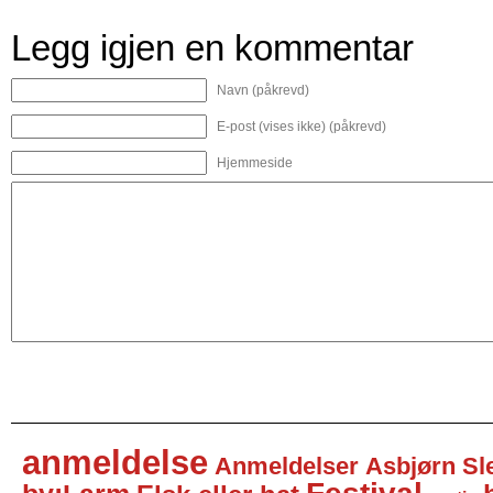
Legg igjen en kommentar
Navn (påkrevd)
E-post (vises ikke) (påkrevd)
Hjemmeside
anmeldelse
Anmeldelser
Asbjørn Sl