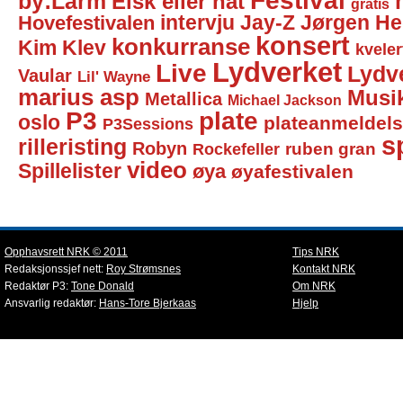
Festival
by:Larm
Elsk eller hat
gratis
intervju
Jay-Z
Jørgen He
Hovefestivalen
konsert
konkurranse
Kim Klev
kveler
Lydverket
Live
Lydv
Vaular
Lil' Wayne
marius asp
Musi
Metallica
Michael Jackson
P3
plate
oslo
plateanmeldel
P3Sessions
sp
rilleristing
Robyn
Rockefeller
ruben gran
video
Spillelister
øya
øyafestivalen
Opphavsrett NRK © 2011
Tips NRK
Redaksjonssjef nett:
Roy Strømsnes
Kontakt NRK
Redaktør P3:
Tone Donald
Om NRK
Ansvarlig redaktør:
Hans-Tore Bjerkaas
Hjelp