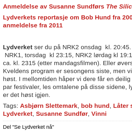
Anmeldelse av Susanne Sundførs
The Sili
Lydverkets reportasje om Bob Hund fra 20
anmeldelse fra 2011
Lydverket
ser du på NRK2 onsdag kl. 20:45.
NRK1, torsdag kl 23:15, NRK2 lørdag kl 19
ca. kl. 2315 (etter mandagsfilmen). Eller øver
Kveldens program er sesongens siste, men vi
høst. I mellomtiden håper vi dere får en deil
par festivaler, les omtalene på disse sidene, lyt
er det høst igjen.
Tags:
Asbjørn Slettemark
,
bob hund
,
Låter 
Lydverket
,
Susanne Sundfør
,
Vinni
Del "Se Lydverket nå"