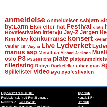
anmeldelse
Anmeldelser
Asbjørn Sl
Festival
by:Larm
Elsk eller hat
gratis
intervju
Jay-Z
Jørgen He
Hovefestivalen
konsert
konkurranse
Kim Klev
kveler
Lydverket
Live
Lydv
Vaular
Lil' Wayne
marius asp
Musi
Metallica
Michael Jackson
P3
plate
oslo
plateanmeldel
P3Sessions
sp
rilleristing
Robyn
Rockefeller
ruben gran
video
Spillelister
øya
øyafestivalen
Opphavsrett NRK © 2011
Tips NRK
Redaksjonssjef nett:
Roy Strømsnes
Kontakt NRK
Redaktør P3:
Tone Donald
Om NRK
Ansvarlig redaktør:
Hans-Tore Bjerkaas
Hjelp