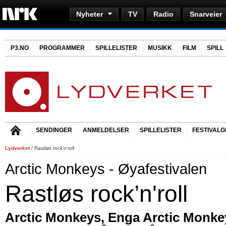
Nyheter
TV
Radio
Snarveier
P3.NO
PROGRAMMER
SPILLELISTER
MUSIKK
FILM
SPILL
SENDINGER
ANMELDELSER
SPILLELISTER
FESTIVALG
Lydverket
/ Rastløs rock’n'roll
Arctic Monkeys - Øyafestivalen
Rastløs rock’n'roll
Arctic Monkeys, Enga Arctic Monkeys