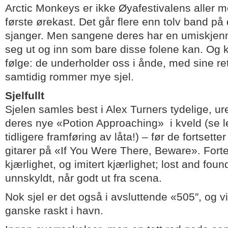
Arctic Monkeys er ikke Øyafestivalens aller m
første ørekast. Det går flere enn tolv band p
sjanger. Men sangene deres har en umiskjenne
seg ut og inn som bare disse folene kan. Og k
følge: de underholder oss i ånde, med sine re
samtidig rommer mye sjel.
Sjelfullt
Sjelen samles best i Alex Turners tydelige, 
deres nye «Potion Approaching» i kveld (se l
tidligere framføring av låta!) – før de fortset
gitarer på «If You Were There, Beware». Fort
kjærlighet, og imitert kjærlighet; lost and foun
unnskyldt, når godt ut fra scena.
Nok sjel er det også i avsluttende «505″, og vi
ganske raskt i havn.