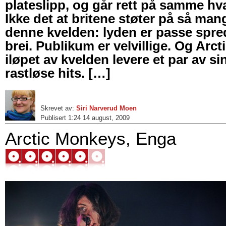
plateslipp, og går rett på samme hva
Ikke det at britene støter på så man
denne kvelden: lyden er passe spred
brei. Publikum er velvillige. Og Arc
iløpet av kvelden levere et par av si
rastløse hits. […]
Skrevet av:
Siri Narverud Moen
Publisert 1:24 14 august, 2009
Arctic Monkeys, Enga