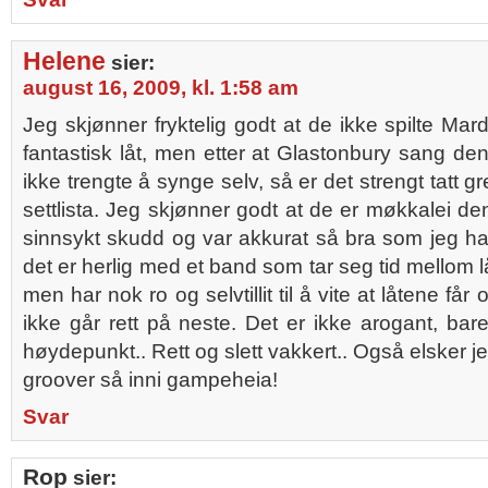
Helene
sier:
august 16, 2009, kl. 1:58 am
Jeg skjønner fryktelig godt at de ikke spilte Mar
fantastisk låt, men etter at Glastonbury sang de
ikke trengte å synge selv, så er det strengt tatt gre
settlista. Jeg skjønner godt at de er møkkalei den
sinnsykt skudd og var akkurat så bra som jeg h
det er herlig med et band som tar seg tid mellom l
men har nok ro og selvtillit til å vite at låtene f
ikke går rett på neste. Det er ikke arogant, bare
høydepunkt.. Rett og slett vakkert.. Også elsker je
groover så inni gampeheia!
Svar
Rop
sier: