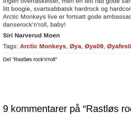
Ingen overraskelser, men en tett rad gode sa
litt boogie, svartsabbatsk hardrock og hardcor
Arctic Monkeys live er fortsatt gode ambassad
danserock’n'roll, baby!
Siri Narverud Moen
Tags:
Arctic Monkeys
,
Øya
,
Øya09
,
Øyafest
Del "Rastløs rock’n'roll"
9 kommentarer på “Rastløs rock