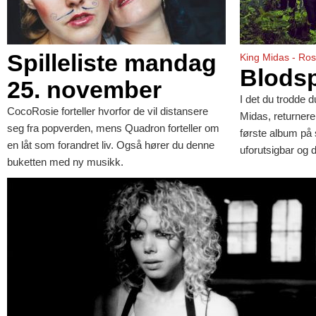
Spilleliste mandag
King Midas - Ro
Blodsp
25. november
I det du trodde 
CocoRosie forteller hvorfor de vil distansere
Midas, returner
seg fra popverden, mens Quadron forteller om
første album på 
en låt som forandret liv. Også hører du denne
uforutsigbar og d
buketten med ny musikk.