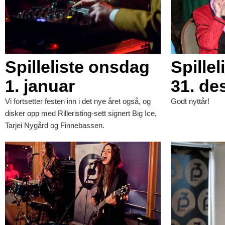
Spilleliste onsdag
Spillel
1. januar
31. d
Vi fortsetter festen inn i det nye året også, og
Godt nyttår!
disker opp med Rilleristing-sett signert Big Ice,
Tarjei Nygård og Finnebassen.