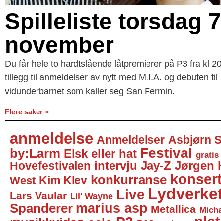
Spilleliste torsdag 7
november
Du får hele to hardtslående låtpremierer på P3 fra kl 20,
tillegg til anmeldelser av nytt med M.I.A. og debuten til
vidunderbarnet som kaller seg San Fermin.
Flere saker »
anmeldelse
Anmeldelser
Asbjørn S
Festival
by:Larm
Elsk eller hat
gratis
Jay-Z
Jørgen 
Hovefestivalen
intervju
konser
konkurranse
Kim Klev
West
Lydverke
Live
Lars Vaular
Lil' Wayne
marius asp
Spanderer
Metallica
Micha