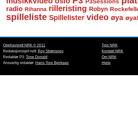
P3
pla
musikkvideo
oslo
P3Sessions
rilleristing
radio
Robyn
Rockefell
Rihanna
spilleliste
video
Spillelister
øya
øya
Opphavsrett NRK © 2011
Tips NRK
Redaksjonssjef nett:
Roy Strømsnes
Kontakt NRK
Redaktør P3:
Tone Donald
Om NRK
Ansvarlig redaktør:
Hans-Tore Bjerkaas
Hjelp