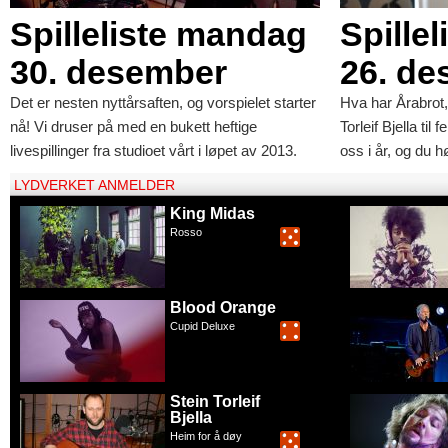
Spilleliste mandag
Spillel
30. desember
26. d
Det er nesten nyttårsaften, og vorspielet starter
Hva har Årabrot
nå! Vi druser på med en bukett heftige
Torleif Bjella til 
livespillinger fra studioet vårt i løpet av 2013.
oss i år, og du 
LYDVERKET ANMELDER
King Midas
Rosso
Blood Orange
Cupid Deluxe
Stein Torleif
Bjella
Heim for å døy