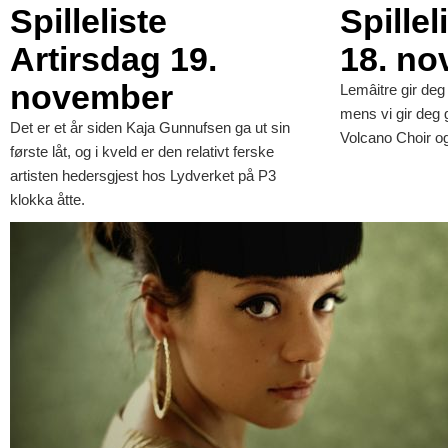
Spilleliste
Spille
Artirsdag 19.
18. n
november
Lemâitre gir deg 
mens vi gir deg g
Det er et år siden Kaja Gunnufsen ga ut sin
Volcano Choir o
første låt, og i kveld er den relativt ferske
artisten hedersgjest hos Lydverket på P3
klokka åtte.