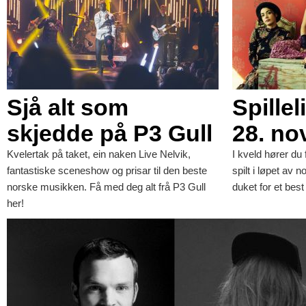
Sjå alt som
Spillel
skjedde på P3 Gull
28. n
Kvelertak på taket, ein naken Live Nelvik,
I kveld hører du 
fantastiske sceneshow og prisar til den beste
spilt i løpet av
norske musikken. Få med deg alt frå P3 Gull
duket for et best
her!