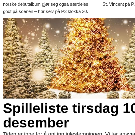
norske debutalbum gjør seg også særdeles
St. Vincent på P
godt på scenen – hør selv på P3 klokka 20.
Spilleliste tirsdag 1
desember
Tiden er inne for å gni inn julestemningen. Vi tar ansva