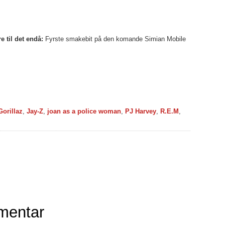
e til det endå:
Fyrste smakebit på den komande Simian Mobile
Gorillaz
,
Jay-Z
,
joan as a police woman
,
PJ Harvey
,
R.E.M
,
mentar