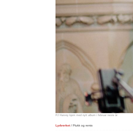
PJ Harvey kjem med nytt album i februar neste år
Lydverket
/ Plukk og remix