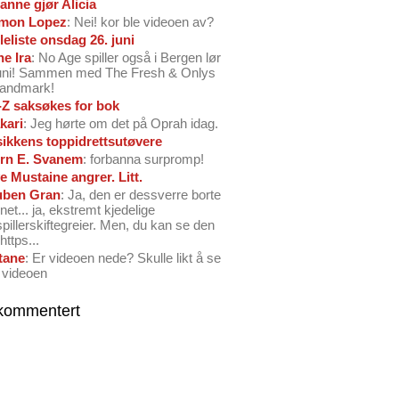
anne gjør Alicia
mon Lopez
: Nei! kor ble videoen av?
leliste onsdag 26. juni
ne Ira
: No Age spiller også i Bergen lør
juni! Sammen med The Fresh & Onlys
Landmark!
-Z saksøkes for bok
kari
: Jeg hørte om det på Oprah idag.
ikkens toppidrettsutøvere
rn E. Svanem
: forbanna surpromp!
e Mustaine angrer. Litt.
ben Gran
: Ja, den er dessverre borte
net... ja, ekstremt kjedelige
spillerskiftegreier. Men, du kan se den
https...
tane
: Er videoen nede? Skulle likt å se
 videoen
kommentert