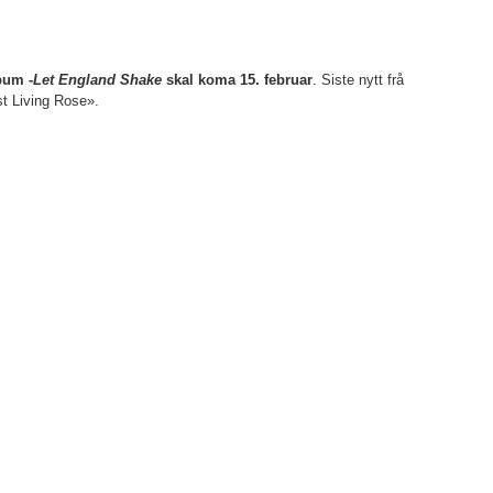
bum -
Let England Shake
skal koma 15. februar
. Siste nytt frå
st Living Rose».