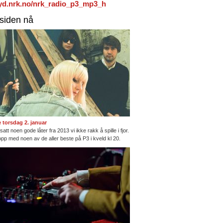
/lyd.nrk.no/nrk_radio_p3_mp3_h
rsiden nå
te torsdag 2. januar
satt noen gode låter fra 2013 vi ikke rakk å spille i fjor.
opp med noen av de aller beste på P3 i kveld kl 20.