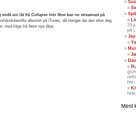
Sus
Si
Spil
 endå ein låt frå
Collapse Into Now
kan no streamast på
Li
orhåndsbestilla albumet på iTunes, då slenger dei den etter deg.
29.
r, med klipp frå fleire nye låtar:
på 
Jay
Ya
Mus
Jø
Dav
Ru
grun
nett
her: 
Ki
hele
Mest 