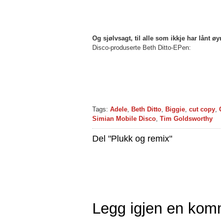
Og sjølvsagt, til alle som ikkje har lånt øyr
Disco-produserte Beth Ditto-EPen:
Tags:
Adele
,
Beth Ditto
,
Biggie
,
cut copy
,
Simian Mobile Disco
,
Tim Goldsworthy
Del "Plukk og remix"
Legg igjen en kom