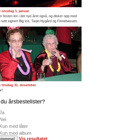
te onsdag 1. januar
ter festen inn i det nye året også, og disker opp med
ng-sett signert Big Ice, Tarjei Nygård og Finnebassen.
te tirsdag 31. desember
r!
du årsbestelister?
Ja
Nei
Kun med låter
Kun med album
Vis resultatet