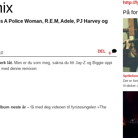
ix
http:/
På fo
n As A Police Woman, R.E.M, Adele, PJ Harvey og
DEL
10
0
erk låt.
Men er du som meg, sakna du litt Jay-Z og Biggie oppi
er med denne remixen:
Spillelis
Det er fort
Vi disker 
lbum neste år –
få med deg videoen til fyrstesingelen «The