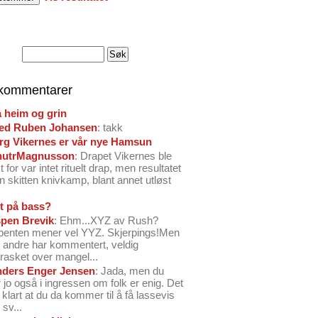
 kommentarer
å heim og grin
ed Ruben Johansen
: takk
arg Vikernes er vår nye Hamsun
nutrMagnusson
: Drapet Vikernes ble
 for var intet rituelt drap, men resultatet
n skitten knivkamp, blant annet utløst
t på bass?
pen Brevik
: Ehm...XYZ av Rush?
benten mener vel YYZ. Skjerpings!Men
andre har kommentert, veldig
rasket over mangel...
ders Enger Jensen
: Jada, men du
 jo også i ingressen om folk er enig. Det
o klart at du da kommer til å få lassevis
sv...