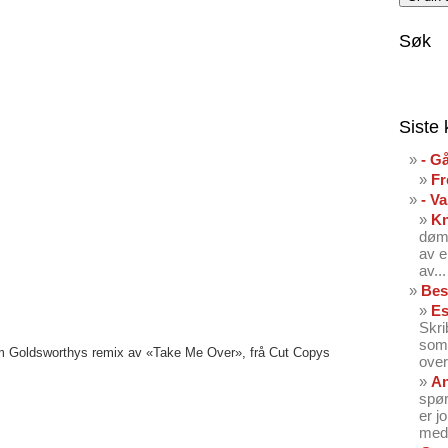
Søk
Siste
- G
Fr
- V
K
dømt
av e
av...
Bes
Es
Skri
som 
Tim Goldsworthys remix av «Take Me Over», frå Cut Copys
over
An
spør
er j
med 