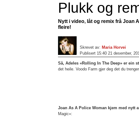
Plukk og rem
Nytt i video, låt og remix frå Joa
fleire!
Skrevet av:
Maria Horvei
Publisert 15:40 21 desember, 20
Så, Adeles «Rolling In The Deep» er ein st
det heile. Voodo Farm gjer deg det du treng
Joan As A Police Woman kjem med nytt a
Magic»: