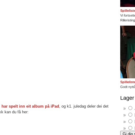
Spillelis
Vi fortset
Rilleristi
Spillelis
Godt nyttå
Lager 
z har spelt inn eit album på iPad
, og k1. juledag deler dei det
kk kan du få her: