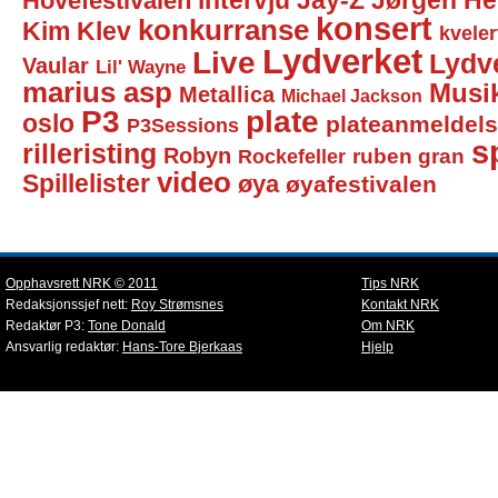
intervju
Jay-Z
Jørgen He
Hovefestivalen
konsert
konkurranse
Kim Klev
kveler
Lydverket
Live
Lydv
Vaular
Lil' Wayne
marius asp
Musi
Metallica
Michael Jackson
P3
plate
oslo
plateanmeldel
P3Sessions
sp
rilleristing
Robyn
Rockefeller
ruben gran
video
Spillelister
øya
øyafestivalen
Opphavsrett NRK © 2011
Tips NRK
Redaksjonssjef nett:
Roy Strømsnes
Kontakt NRK
Redaktør P3:
Tone Donald
Om NRK
Ansvarlig redaktør:
Hans-Tore Bjerkaas
Hjelp