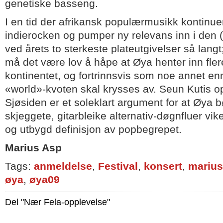
genetiske basseng.
I en tid der afrikansk populærmusikk kontinuerl
indierocken og pumper ny relevans inn i den 
ved årets to sterkeste plateutgivelser så langt
må det være lov å håpe at Øya henter inn flere 
kontinentet, og fortrinnsvis som noe annet enn
«world»-kvoten skal krysses av. Seun Kutis o
Sjøsiden er et soleklart argument for at Øya b
skjeggete, gitarbleike alternativ-døgnfluer vike
og utbygd definisjon av popbegrepet.
Marius Asp
Tags:
anmeldelse
,
Festival
,
konsert
,
marius
øya
,
øya09
Del "Nær Fela-opplevelse"