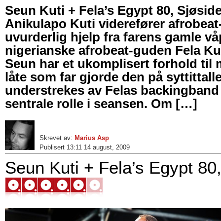
Seun Kuti + Fela’s Egypt 80, Sjøsi
Anikulapo Kuti viderefører afrobea
uvurderlig hjelp fra farens gamle v
nigerianske afrobeat-guden Fela K
Seun har et ukomplisert forhold til
låte som far gjorde den på syttittal
understrekes av Felas backingband
sentrale rolle i seansen. Om […]
Skrevet av:
Marius Asp
Publisert 13:11 14 august, 2009
Seun Kuti + Fela’s Egypt 80