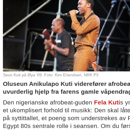
Seun Kuti på Øya '09. Foto: Kim Erlandsen, NRK P3
Oluseun Anikulapo Kuti viderefører afrobe
uvurderlig hjelp fra farens gamle våpendra
Den nigerianske afrobeat-guden
Fela Kuti
s y
et ukomplisert forhold til musikk: Den skal lå
på syttittallet, et poeng som understrekes av
Egypt 80s sentrale rolle i seansen. Om du før