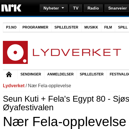
Nyheter
TV
Radio
Snarveier
P3.NO
PROGRAMMER
SPILLELISTER
MUSIKK
FILM
SPILL
SENDINGER
ANMELDELSER
SPILLELISTER
FESTIVALG
Lydverket
/ Nær Fela-opplevelse
Seun Kuti + Fela's Egypt 80 - Sjøs
Øyafestivalen
Nær Fela-opplevelse