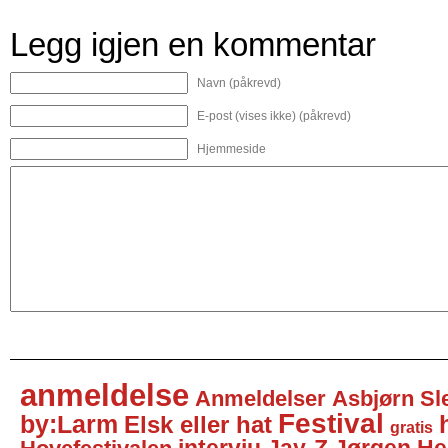
Legg igjen en kommentar
Navn (påkrevd)
E-post (vises ikke) (påkrevd)
Hjemmeside
anmeldelse
Anmeldelser
Asbjørn Sl
Festival
by:Larm
Elsk eller hat
gratis