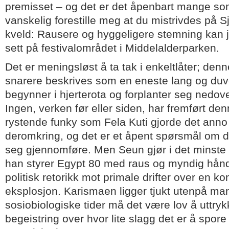
premisset – og det er det åpenbart mange som
vanskelig forestille meg at du mistrivdes på 
kveld: Rausere og hyggeligere stemning kan 
sett på festivalområdet i Middelalderparken.
Det er meningsløst å ta tak i enkeltlåter; de
snarere beskrives som en eneste lang og d
begynner i hjerterota og forplanter seg nedove
Ingen, verken før eller siden, har fremført d
rystende funky som Fela Kuti gjorde det anno
deromkring, og det er et åpent spørsmål om det
seg gjennomføre. Men Seun gjør i det minste e
han styrer Egypt 80 med raus og myndig hån
politisk retorikk mot primale drifter over en kon
eksplosjon. Karismaen ligger tjukt utenpå man
sosiobiologiske tider må det være lov å uttry
begeistring over hvor lite slagg det er å spore 