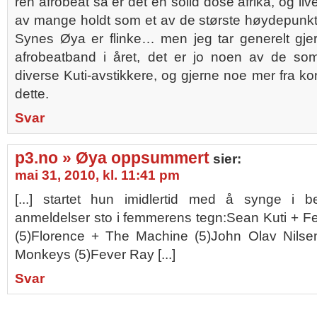
ren afrobeat så er det en solid dose afrika, og li
av mange holdt som et av de største høydepunkt
Synes Øya er flinke… men jeg tar generelt gjer
afrobeatband i året, det er jo noen av de som 
diverse Kuti-avstikkere, og gjerne noe mer fra ko
dette.
Svar
p3.no » Øya oppsummert
sier:
mai 31, 2010, kl. 11:41 pm
[...] startet hun imidlertid med å synge i b
anmeldelser sto i femmerens tegn:Sean Kuti + Fe
(5)Florence + The Machine (5)John Olav Nilse
Monkeys (5)Fever Ray [...]
Svar