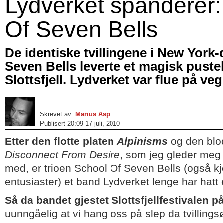
Lydverket spanderer:
Of Seven Bells
De identiske tvillingene i New York
Seven Bells leverte et magisk puste
Slottsfjell. Lydverket var flue på ve
Skrevet av:
Marius Asp
Publisert 20:09 17 juli, 2010
Etter den flotte platen
Alpinisms
og den blo
Disconnect From Desire
, som jeg gleder meg t
med, er trioen School Of Seven Bells (også k
entusiaster) et band Lydverket lenge har hatt e
Så da bandet gjestet Slottsfjellfestivalen p
uunngåelig at vi hang oss på slep da tvilling