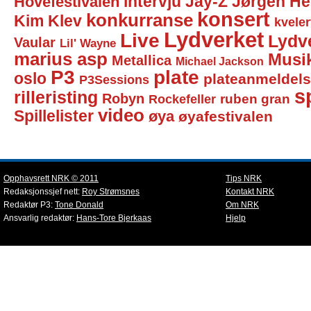
intervju
Jay-Z
Jørgen He
Hovefestivalen
konsert
konkurranse
Kim Klev
kveler
Lydverket
Live
Lydv
Vaular
Lil' Wayne
marius asp
Musi
Metallica
Michael Jackson
P3
plate
oslo
plateanmeldel
P3Sessions
sp
rilleristing
Robyn
Rockefeller
ruben gran
video
Spillelister
øya
øyafestivalen
Opphavsrett NRK © 2011
Tips NRK
Redaksjonssjef nett:
Roy Strømsnes
Kontakt NRK
Redaktør P3:
Tone Donald
Om NRK
Ansvarlig redaktør:
Hans-Tore Bjerkaas
Hjelp