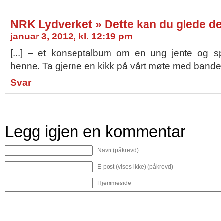
NRK Lydverket » Dette kan du glede deg
januar 3, 2012, kl. 12:19 pm
[...] – et konseptalbum om en ung jente og 
henne. Ta gjerne en kikk på vårt møte med bandet på 
Svar
Legg igjen en kommentar
Navn (påkrevd)
E-post (vises ikke) (påkrevd)
Hjemmeside