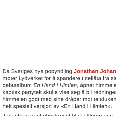
Da Sveriges nye popyndling
Jonathan Joha
møter Lydverket for å spandere tittellåta fra sit
debutalbum
En Hand I Himlen
, åpnet himmelen
kaotisk partytelt skulle vise seg å bli redning
himmelen godt med sine dråper mot teltduken.
helt spesiell versjon av «En Hand I Himlen».
Johanthan er et ubeskrevet blad i Norge enn s