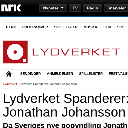
Nyheter
TV
Radio
Snarveier
P3.NO
PROGRAMMER
SPILLELISTER
MUSIKK
FILM
SPILL
SENDINGER
ANMELDELSER
SPILLELISTER
FESTIVALG
Lydverket
/ Lydverket Spanderer: Jonathan Johansson
Lydverket Spanderer
Jonathan Johansson
Da Sveriges nye popyndling Jonat