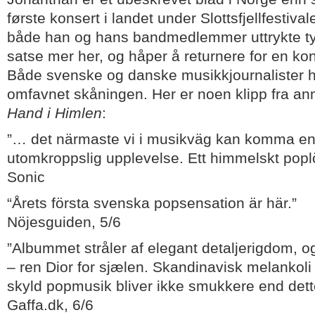
første konsert i landet under Slottsfjellfestiva
både han og hans bandmedlemmer uttrykte tyd
satse mer her, og håper å returnere for en kon
Både svenske og danske musikkjournalister har
omfavnet skåningen. Her er noen klipp fra a
Hand i Himlen
:
”… det närmaste vi i musikväg kan komma en
utomkroppslig upplevelse. Ett himmelskt pop
Sonic
“Årets första svenska popsensation är här.”
Nöjesguiden, 5/6
”Albummet stråler af elegant detaljerigdom, og 
– ren Dior for sjælen. Skandinavisk melankoli
skyld popmusik bliver ikke smukkere end dett
Gaffa.dk, 6/6