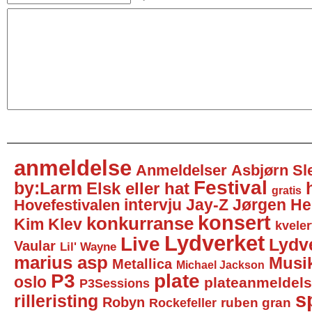
anmeldelse
Anmeldelser
Asbjørn Sl
Festival
by:Larm
Elsk eller hat
gratis
intervju
Jay-Z
Jørgen He
Hovefestivalen
konsert
konkurranse
Kim Klev
kveler
Lydverket
Live
Lydv
Vaular
Lil' Wayne
marius asp
Musi
Metallica
Michael Jackson
P3
plate
oslo
plateanmeldel
P3Sessions
sp
rilleristing
Robyn
Rockefeller
ruben gran