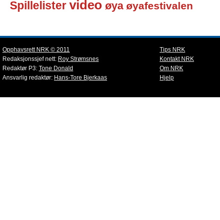
video
Spillelister
øya
øyafestivalen
Opphavsrett NRK © 2011
Tips NRK
Redaksjonssjef nett:
Roy Strømsnes
Kontakt NRK
Redaktør P3:
Tone Donald
Om NRK
Ansvarlig redaktør:
Hans-Tore Bjerkaas
Hjelp