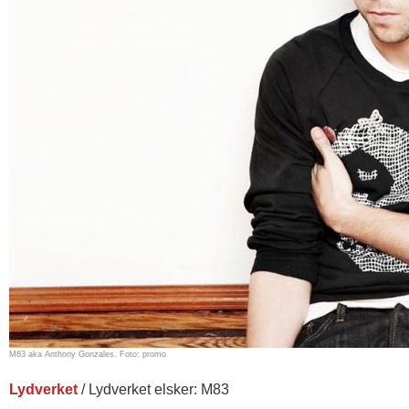
M83 aka Anthony Gonzales. Foto: promo
Lydverket
/ Lydverket elsker: M83