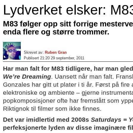
Lydverket elsker: M8
M83 følger opp sitt forrige mesterv
enda flere og større trommer.
Skrevet av:
Ruben Gran
Publisert 21:20 29 september, 2011
Har man falt for M83 tidligere, har man gled
We’re Dreaming
. Uansett når man falt. Fra
Gonzales har gitt ut plater i ti år. Først på fi
elektroniske og ambiente – gjerne instrument
popkomposisjoner ofte har fremstått som yppe
Riktignok til filmer som ikke finnes.
Det var imidlertid med 2008s
Saturdays = 
perfeksjonerte lyden av disse imaginære f