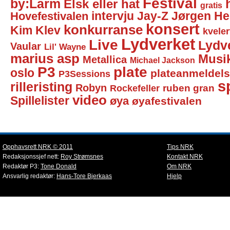
Festival
by:Larm
Elsk eller hat
gratis
intervju
Jay-Z
Jørgen He
Hovefestivalen
konsert
konkurranse
Kim Klev
kveler
Lydverket
Live
Lydv
Vaular
Lil' Wayne
marius asp
Musi
Metallica
Michael Jackson
P3
plate
oslo
plateanmeldel
P3Sessions
sp
rilleristing
Robyn
Rockefeller
ruben gran
video
Spillelister
øya
øyafestivalen
Opphavsrett NRK © 2011
Tips NRK
Redaksjonssjef nett:
Roy Strømsnes
Kontakt NRK
Redaktør P3:
Tone Donald
Om NRK
Ansvarlig redaktør:
Hans-Tore Bjerkaas
Hjelp