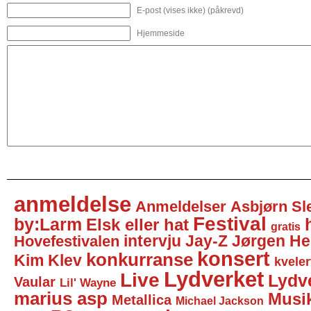
E-post (vises ikke) (påkrevd)
Hjemmeside
anmeldelse
Anmeldelser
Asbjørn Sl
Festival
by:Larm
Elsk eller hat
gratis
intervju
Jay-Z
Jørgen He
Hovefestivalen
konsert
konkurranse
Kim Klev
kveler
Lydverket
Live
Lydv
Vaular
Lil' Wayne
marius asp
Musi
Metallica
Michael Jackson