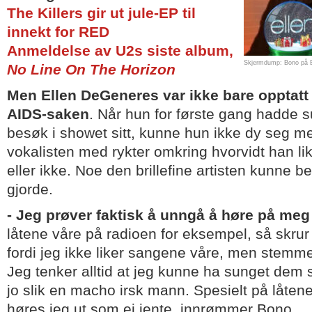
The Killers gir ut jule-EP til
innekt for RED
Anmeldelse av U2s siste album,
Skjermdump: Bono på 
No Line On The Horizon
Men Ellen DeGeneres var ikke bare opptatt
AIDS-saken
. Når hun for første gang hadde 
besøk i showet sitt, kunne hun ikke dy seg m
vokalisten med rykter omkring hvorvidt han l
eller ikke. Noe den brillefine artisten kunne b
gjorde.
- Jeg prøver faktisk å unngå å høre på meg
låtene våre på radioen for eksempel, så skrur
fordi jeg ikke liker sangene våre, men stemme
Jeg tenker alltid at jeg kunne ha sunget dem 
jo slik en macho irsk mann. Spesielt på låtene 
høres jeg ut som ei jente, innrømmer Bono.