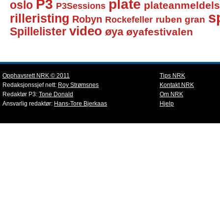
P3
plate
oslo
plateanmeldel
P3Sessions
sp
rilleristing
Robyn
Rockefeller
ruben gran
video
Spillelister
øya
øyafestivalen
Opphavsrett NRK © 2011
Tips NRK
Redaksjonssjef nett:
Roy Strømsnes
Kontakt NRK
Redaktør P3:
Tone Donald
Om NRK
Ansvarlig redaktør:
Hans-Tore Bjerkaas
Hjelp