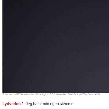
Bono, her fra RED-konferansen i Washington, DC 1. desember. Foto: Scanpix/Chip Somodevilla
Lydverket
/ - Jeg hater min egen stemme