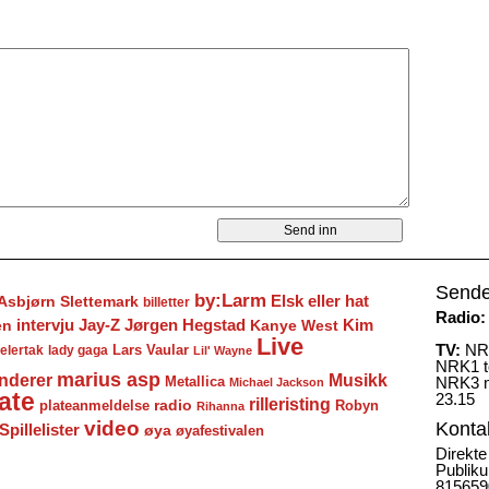
Sende
by:Larm
Elsk eller hat
Asbjørn Slettemark
billetter
Radio:
Jay-Z
Jørgen Hegstad
en
intervju
Kanye West
Kim
Live
TV:
NRK
Lars Vaular
lady gaga
elertak
Lil' Wayne
NRK1 to
marius asp
nderer
Musikk
Metallica
NRK3 m
Michael Jackson
ate
23.15
rilleristing
radio
plateanmeldelse
Robyn
Rihanna
video
Konta
Spillelister
øya
øyafestivalen
Direkte
Publiku
815659