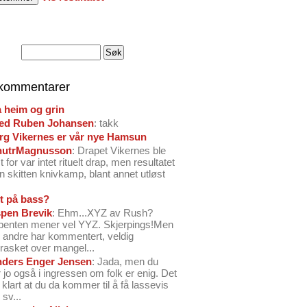
 kommentarer
å heim og grin
ed Ruben Johansen
: takk
arg Vikernes er vår nye Hamsun
nutrMagnusson
: Drapet Vikernes ble
 for var intet rituelt drap, men resultatet
n skitten knivkamp, blant annet utløst
t på bass?
pen Brevik
: Ehm...XYZ av Rush?
benten mener vel YYZ. Skjerpings!Men
andre har kommentert, veldig
rasket over mangel...
ders Enger Jensen
: Jada, men du
 jo også i ingressen om folk er enig. Det
o klart at du da kommer til å få lassevis
sv...