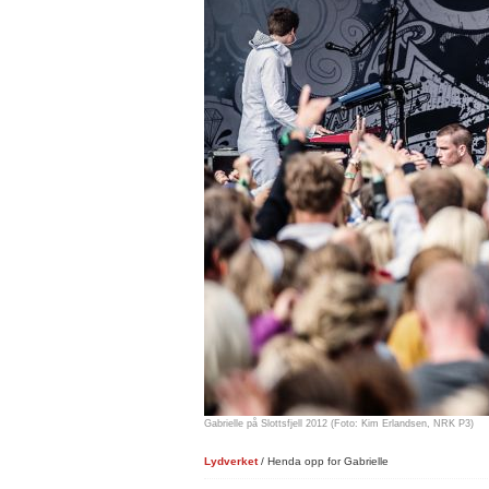
Gabrielle på Slottsfjell 2012 (Foto: Kim Erlandsen, NRK P3)
Lydverket
/ Henda opp for Gabrielle