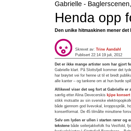
Gabrielle - Baglerscenen, 
Henda opp fo
Den unike hitmaskinen mener det hu
Skrevet av:
Trine Aandahl
Publisert 22:14 19 juli, 2012
Det er ikke mange artister som har gjort fe
Gabrielle klart. På Slottsfjell kommer det ty
har brøytet vei for henne ut til et bredt publ
alle kanter – og tankene om at hun burde spi
Allikevel viser det seg fort at Gabrielle er
særlig etter Alina Devecerskis
kjipe konsert
stikk motsatte av sin svenske elektropopkoll
både gjennom god livevokal, kroppsspråk, ho
konsertformat. De 45 tilmålte minuttene forsvi
Selv om lyden er ullen i starten rører o
tekstene
både seilerjakkefolk fra Vestfold, f