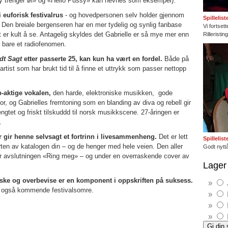
Baby trenger øl» og «Hello Pussy» kan nevnes som eksempel).
euforisk festivalrus
- og hovedpersonen selv holder gjennom
Spillelis
 Den breiale bergenseren har en mer tydelig og synlig fanbase
Vi fortset
 er kult å se. Antagelig skyldes det Gabrielle er så mye mer enn
Rilleristi
n bare et radiofenomen.
ldt Sagt
etter passerte 25, kan kun ha vært en fordel.
Både på
rtist som har brukt tid til å finne et uttrykk som passer nettopp
-aktige vokalen,
den harde, elektroniske musikken, gode
r, og Gabrielles fremtoning som en blanding av diva og rebell gir
lengtet og friskt tilskuddd til norsk musikkscene. 27-åringen er
.
r gir henne selvsagt et fortrinn i livesammenheng.
Det er lett
Spillelis
en av katalogen din – og de henger med hele veien. Den aller
Godt nyttå
r avslutningen «Ring meg» – og under en overraskende cover av
Lager 
raske og overbevise er en komponent i oppskriften på suksess.
til også kommende festivalsomre.