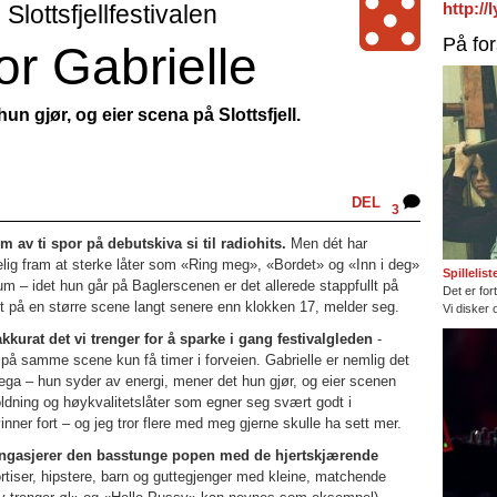
http:/
Slottsfjellfestivalen
På fo
r Gabrielle
n gjør, og eier scena på Slottsfjell.
DEL
3
m av ti spor på debutskiva si til radiohits.
Men dét har
delig fram at sterke låter som «Ring meg», «Bordet» og «Inn i deg»
Spillelis
ikum – idet hun går på Baglerscenen er det allerede stappfullt på
Det er fort
lt på en større scene langt senere enn klokken 17, melder seg.
Vi disker 
 akkurat det vi trenger for å sparke i gang festivalgleden
-
på samme scene kun få timer i forveien. Gabrielle er nemlig det
ega – hun syder av energi, mener det hun gjør, og eier scenen
ldning og høykvalitetslåter som egner seg svært godt i
nner fort – og jeg tror flere med meg gjerne skulle ha sett mer.
g engasjerer den basstunge popen med de hjertskjærende
jortiser, hipstere, barn og guttegjenger med kleine, matchende