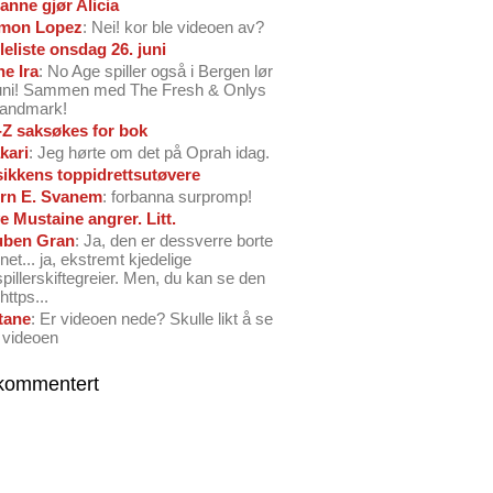
anne gjør Alicia
mon Lopez
: Nei! kor ble videoen av?
leliste onsdag 26. juni
ne Ira
: No Age spiller også i Bergen lør
juni! Sammen med The Fresh & Onlys
Landmark!
-Z saksøkes for bok
kari
: Jeg hørte om det på Oprah idag.
ikkens toppidrettsutøvere
rn E. Svanem
: forbanna surpromp!
e Mustaine angrer. Litt.
ben Gran
: Ja, den er dessverre borte
net... ja, ekstremt kjedelige
spillerskiftegreier. Men, du kan se den
https...
tane
: Er videoen nede? Skulle likt å se
 videoen
kommentert