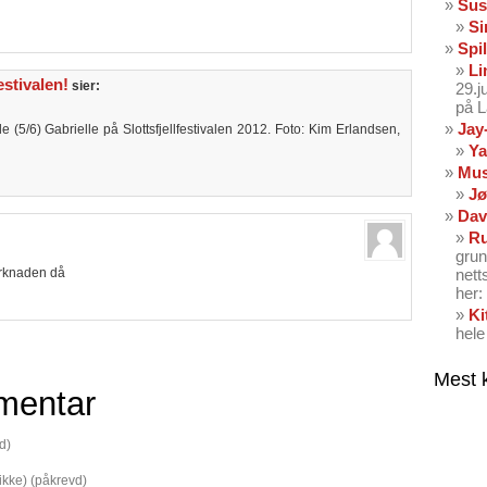
Sus
Si
Spil
Li
estivalen!
sier:
29.
på 
Jay
e (5/6) Gabrielle på Slottsfjellfestivalen 2012. Foto: Kim Erlandsen,
Ya
Mus
Jø
Dav
Ru
grun
arknaden då
nett
her: 
Ki
hele
Mest 
mentar
d)
 ikke) (påkrevd)