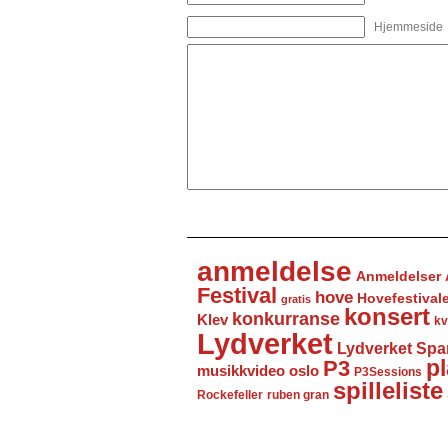
Hjemmeside
anmeldelse
Anmeldelser
Festival
hove
Hovefestival
gratis
konsert
konkurranse
Klev
kv
Lydverket
Lydverket Spa
P3
pl
musikkvideo
oslo
P3Sessions
spilleliste
Rockefeller
ruben gran