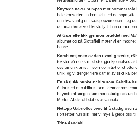
festivalskjorter («Stottsfjell Barnehage – 
Knyttede never pumpes mot sommersola i 
hele konserten fin kontakt med de oppmøtte.
enn hva vanlig er i radiopopverdenen – og det
det man hører ved første lytt; hun er mer en
At Gabrielle fikk gjennombruddet med
Mi
albumet og på Slottsfjell møter vi en modnet a
henne.
Kombinasjonen av den uvanlig sterke, r&b
tekster på norsk med stor gjenkjennelsesfakto
oss en unik artist – som definitivt er et etter
unik, og vi trenger flere damer av slikt kaliber
En så tjukk bunke av hits som Gabrille ha
å dra med et publikum som kjenner mestepart
høyeste allsangen kommer naturlig nok unde
Morten Abels «Hodet over vannet».
Nettopp Gabrielles evne til å stadig over
Fortsetter hun slik, har vi mye å glede oss 
Trine Aandahl