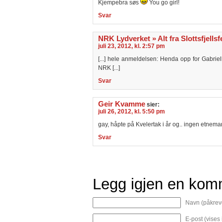
Kjempebra søs
You go girl!
Svar
NRK Lydverket » Alt fra Slottsfjellsf
juli 23, 2012, kl. 2:57 pm
[...] hele anmeldelsen: Henda opp for Gabriell
NRK [...]
Svar
Geir Kvamme
sier:
juli 26, 2012, kl. 5:50 pm
gay, håpte på Kvelertak i år og.. ingen etnem
Svar
Legg igjen en kom
Navn (påkrev
E-post (vises