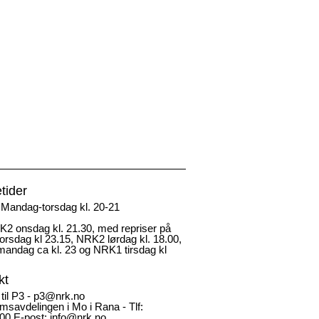
tider
Mandag-torsdag kl. 20-21
2 onsdag kl. 21.30, med repriser på
rsdag kl 23.15, NRK2 lørdag kl. 18.00,
andag ca kl. 23 og NRK1 tirsdag kl
kt
 til P3 - p3@nrk.no
msavdelingen i Mo i Rana - Tlf:
00 E-post: info@nrk.no