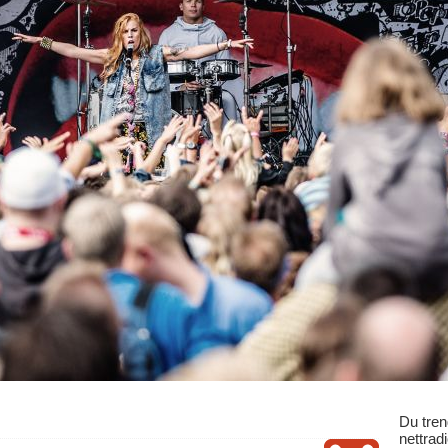
Du tren
nettrad