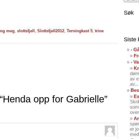
Søk
ing meg
,
slottsfjell
,
Slottsfjell2012
,
Terningkast 5
,
trine
Siste
- G
Fr
- V
K
dømt
av e
av...
Bes
Henda opp for Gabrielle”
Es
Skri
som 
over
An
spør
er j
med 