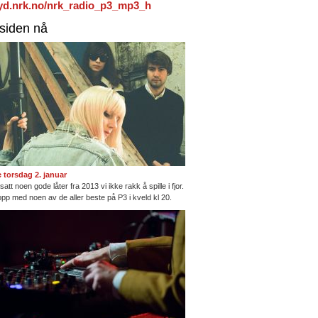
/lyd.nrk.no/nrk_radio_p3_mp3_h
rsiden nå
te torsdag 2. januar
satt noen gode låter fra 2013 vi ikke rakk å spille i fjor.
opp med noen av de aller beste på P3 i kveld kl 20.