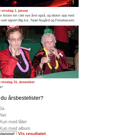
te onsdag 1. januar
ter festen inn i det nye året også, og disker opp med
ng-sett signert Big Ice, Tarjei Nygård og Finnebassen.
te tirsdag 31. desember
r!
du årsbestelister?
Ja
Nei
Kun med låter
Kun med album
Vis resultatet